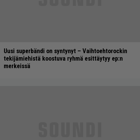
Uusi superbändi on syntynyt – Vaihtoehtorockin
tekijämiehistä koostuva ryhmä esittäytyy ep:n
merkeissä