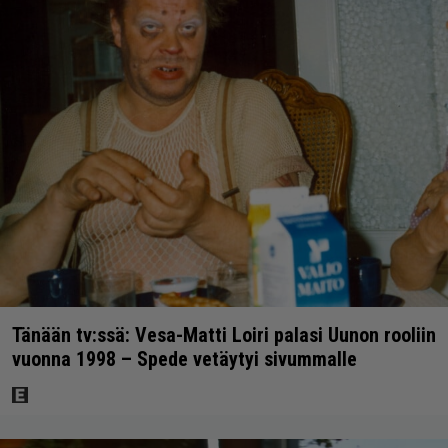
Tänään tv:ssä: Vesa-Matti Loiri palasi Uunon rooliin
vuonna 1998 – Spede vetäytyi sivummalle