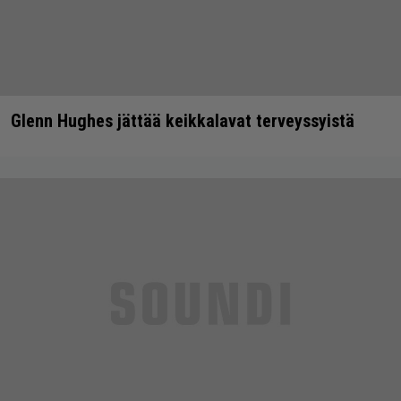
Glenn Hughes jättää keikkalavat terveyssyistä