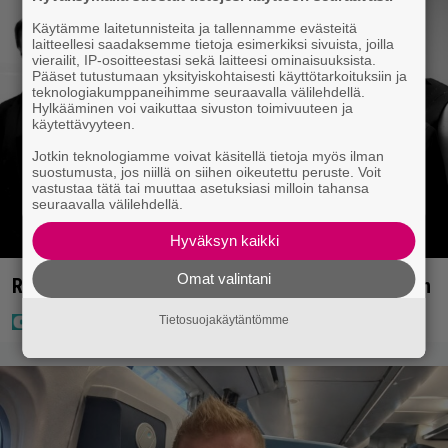
Käytämme laitetunnisteita ja tallennamme evästeitä
laitteellesi saadaksemme tietoja esimerkiksi sivuista, joilla
vierailit, IP-osoitteestasi sekä laitteesi ominaisuuksista.
Pääset tutustumaan yksityiskohtaisesti käyttötarkoituksiin ja
teknologiakumppaneihimme seuraavalla välilehdellä.
Hylkääminen voi vaikuttaa sivuston toimivuuteen ja
käytettävyyteen.
Jotkin teknologiamme voivat käsitellä tietoja myös ilman
suostumusta, jos niillä on siihen oikeutettu peruste. Voit
vastustaa tätä tai muuttaa asetuksiasi milloin tahansa
seuraavalla välilehdellä.
Hyväksyn kaikki
Omat valintani
Rakastettu suomalainen metalliyhtye tekee paluun
Tietosuojakäytäntömme