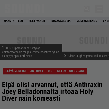
HAASTATTELU
FESTIVAALIT
KUVAGALLERIA
MUSIIKKIBISNES
ENS
1.
Uusi superbändi on syntynyt –
Vaihtoehtorockin tekijämiehistä koostuva ryhmä
2.
esittäytyy ep:n merkeissä
Glenn Hughes jättää keikkalavat t
ELÄVÄ MUSIIKKI
ANTHRAX
DIO
KILLSWITCH ENGAGE
Eipä olisi arvannut, että Anthraxin
Joey Belladonnalta irtoaa Holy
Diver näin komeasti