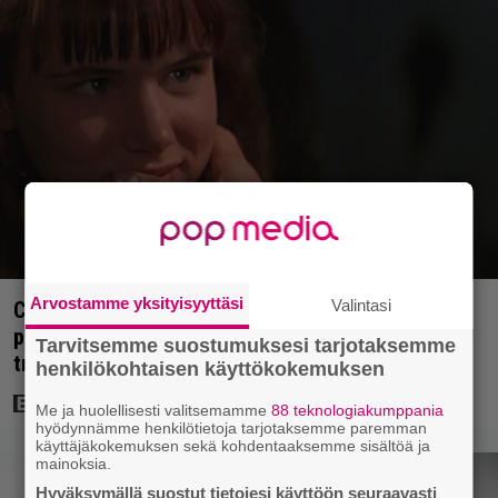
Arvostamme yksityisyyttäsi
Valintasi
Cape Fear -näyttelijä muisteli Robert De Niron
paneutumista rooliinsa – ”Hän puhui kielillä ja
Tarvitsemme suostumuksesi tarjotaksemme
trailerissa oli urkuri”
henkilökohtaisen käyttökokemuksen
Me ja huolellisesti valitsemamme
88 teknologiakumppania
hyödynnämme henkilötietoja tarjotaksemme paremman
käyttäjäkokemuksen sekä kohdentaaksemme sisältöä ja
mainoksia.
Hyväksymällä suostut tietojesi käyttöön seuraavasti