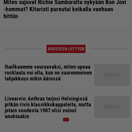
Miten sujuvat Richie Samboralta nykyään Bon Jovi
-hommat? Kitaristi pureutui keikalla vanhaan
hittiin
AIHEESEEN LIITTYEN
Ihailkaamme seuraavaksi, miten upeaa
rocklaulu voi olla, kun on suurenmoinen
lahjakkuus mikin ääressä
Livearvio: Anthrax tarjosi Helsingissä
pitkän rivin klassikkokappaleita, mutta
jotain vuodesta 1987 olisi voinut
unohtaakin