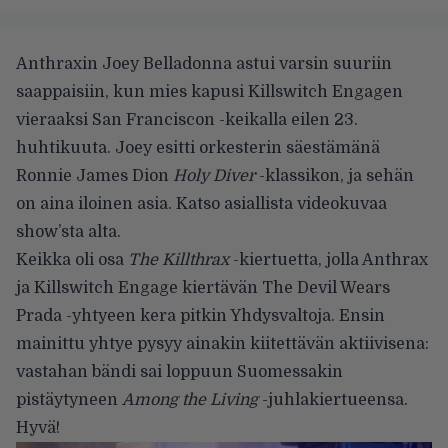
Anthraxin Joey Belladonna astui varsin suuriin
saappaisiin, kun mies kapusi Killswitch Engagen
vieraaksi San Franciscon -keikalla eilen 23.
huhtikuuta. Joey esitti orkesterin säestämänä
Ronnie James Dion
Holy Diver
-klassikon, ja sehän
on aina iloinen asia. Katso asiallista videokuvaa
show’sta alta.
Keikka oli osa
The Killthrax
-kiertuetta, jolla Anthrax
ja Killswitch Engage kiertävän The Devil Wears
Prada -yhtyeen kera pitkin Yhdysvaltoja. Ensin
mainittu yhtye pysyy ainakin kiitettävän aktiivisena:
vastahan bändi sai loppuun Suomessakin
pistäytyneen
Among the Living
-juhlakiertueensa.
Hyvä!