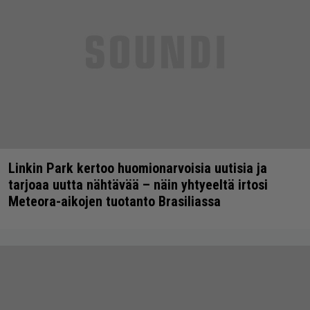
Linkin Park kertoo huomionarvoisia uutisia ja
tarjoaa uutta nähtävää – näin yhtyeeltä irtosi
Meteora-aikojen tuotanto Brasiliassa