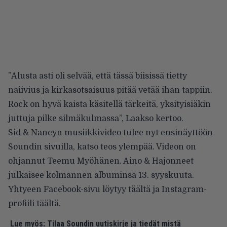
”Alusta asti oli selvää, että tässä biisissä tietty
naiivius ja kirkasotsaisuus pitää vetää ihan tappiin.
Rock on hyvä kaista käsitellä tärkeitä, yksityisiäkin
juttuja pilke silmäkulmassa”, Laakso kertoo.
Sid & Nancyn musiikkivideo tulee nyt ensinäyttöön
Soundin sivuilla, katso teos ylempää. Videon on
ohjannut Teemu Myöhänen. Aino & Hajonneet
julkaisee kolmannen albuminsa 13. syyskuuta.
Yhtyeen Facebook-sivu löytyy
täältä
ja Instagram-
profiili
täältä
.
Lue myös:
Tilaa Soundin uutiskirje ja tiedät mistä