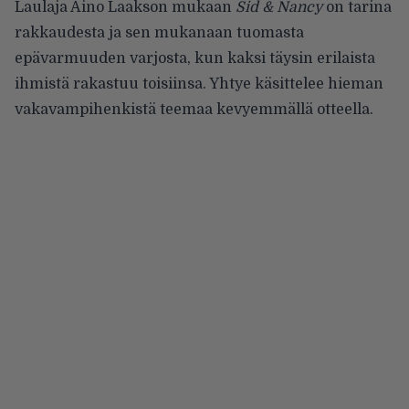
Laulaja Aino Laakson mukaan
Sid & Nancy
on tarina
rakkaudesta ja sen mukanaan tuomasta
epävarmuuden varjosta, kun kaksi täysin erilaista
ihmistä rakastuu toisiinsa. Yhtye käsittelee hieman
vakavampihenkistä teemaa kevyemmällä otteella.