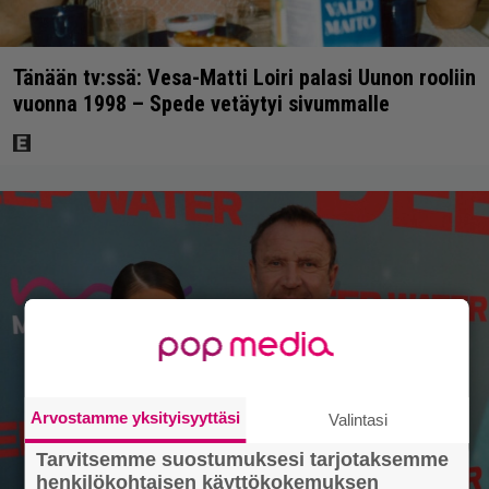
Tänään tv:ssä: Vesa-Matti Loiri palasi Uunon rooliin
vuonna 1998 – Spede vetäytyi sivummalle
Arvostamme yksityisyyttäsi
Valintasi
Tarvitsemme suostumuksesi tarjotaksemme
henkilökohtaisen käyttökokemuksen