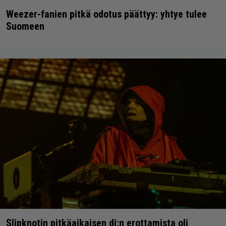
Weezer-fanien pitkä odotus päättyy: yhtye tulee
Suomeen
Slipknotin pitkäaikaisen dj:n erottamista oli