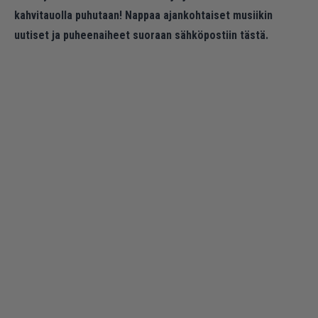
kahvitauolla puhutaan! Nappaa ajankohtaiset musiikin
uutiset ja puheenaiheet suoraan sähköpostiin tästä.