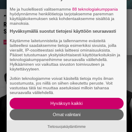
Me ja huolellisesti valitsemamme
88 teknologiakumppania
hyödynnämme henkilötietoja tarjotaksemme paremman
”Nukuimme kaikki viisi samassa huoneessa” –
käyttäjäkokemuksen sekä kohdentaaksemme sisältöä ja
mainoksia.
Renny Harlinin perhe vietti unelmien kesän
Suomessa
Hyväksymällä suostut tietojesi käyttöön seuraavasti
Käytämme laitetunnisteita ja tallennamme evästeitä
laitteellesi saadaksemme tietoja esimerkiksi sivuista, joilla
vierailit, IP-osoitteestasi sekä laitteesi ominaisuuksista.
Pääset tutustumaan yksityiskohtaisesti käyttötarkoituksiin ja
teknologiakumppaneihimme seuraavalla välilehdellä.
Hylkääminen voi vaikuttaa sivuston toimivuuteen ja
käytettävyyteen.
Jotkin teknologiamme voivat käsitellä tietoja myös ilman
suostumusta, jos niillä on siihen oikeutettu peruste. Voit
vastustaa tätä tai muuttaa asetuksiasi milloin tahansa
seuraavalla välilehdellä.
Hyväksyn kaikki
Omat valintani
Tietosuojakäytäntömme