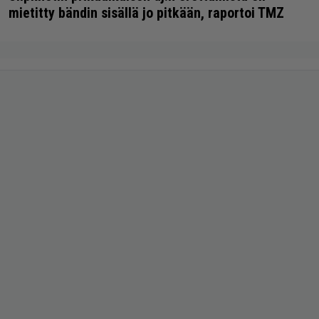
mietitty bändin sisällä jo pitkään, raportoi TMZ