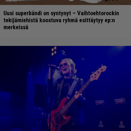
Uusi superbändi on syntynyt – Vaihtoehtorockin
tekijämiehistä koostuva ryhmä esittäytyy ep:n
merkeissä