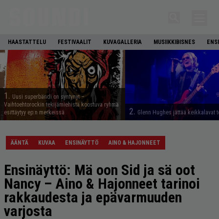
HAASTATTELU
FESTIVAALIT
KUVAGALLERIA
MUSIIKKIBISNES
ENS
1.
Uusi superbändi on syntynyt –
Vaihtoehtorockin tekijämiehistä koostuva ryhmä
2.
esittäytyy ep:n merkeissä
Glenn Hughes jättää keikkalavat t
ÄÄNTÄ
KUVAA
ENSINÄYTTÖ
AINO & HAJONNEET
Ensinäyttö: Mä oon Sid ja sä oot
Nancy – Aino & Hajonneet tarinoi
rakkaudesta ja epävarmuuden
varjosta