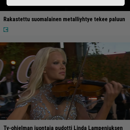
Rakastettu suomalainen metalliyhtye tekee paluun
Tv-ohjelman juontaja pudotti Linda Lampeniuksen