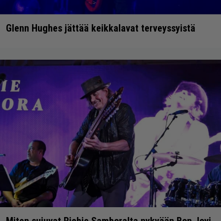
Glenn Hughes jättää keikkalavat terveyssyistä
Miten sujuvat Richie Samboralta nykyään Bon Jovi