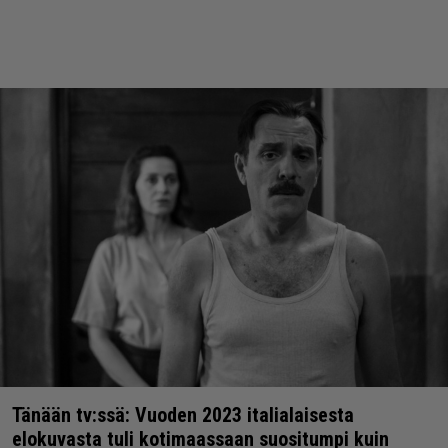
Tänään tv:ssä: Vuoden 2023 italialaisesta
elokuvasta tuli kotimaassaan suositumpi kuin