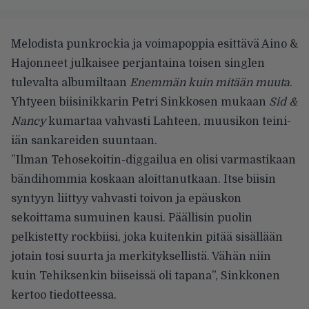
Melodista punkrockia ja voimapoppia esittävä Aino &
Hajonneet julkaisee perjantaina toisen singlen
tulevalta albumiltaan
Enemmän kuin mitään muuta
.
Yhtyeen biisinikkarin Petri Sinkkosen mukaan
Sid &
Nancy
kumartaa vahvasti Lahteen, muusikon teini-
iän sankareiden suuntaan.
”Ilman Tehosekoitin-diggailua en olisi varmastikaan
bändihommia koskaan aloittanutkaan. Itse biisin
syntyyn liittyy vahvasti toivon ja epäuskon
sekoittama sumuinen kausi. Päällisin puolin
pelkistetty rockbiisi, joka kuitenkin pitää sisällään
jotain tosi suurta ja merkityksellistä. Vähän niin
kuin Tehiksenkin biiseissä oli tapana”, Sinkkonen
kertoo tiedotteessa.