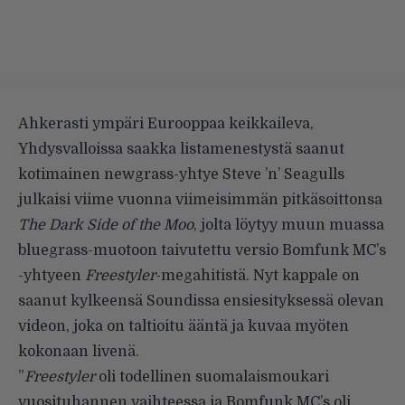
Ahkerasti ympäri Eurooppaa keikkaileva,
Yhdysvalloissa saakka listamenestystä saanut
kotimainen newgrass-yhtye Steve ’n’ Seagulls
julkaisi viime vuonna viimeisimmän pitkäsoittonsa
The Dark Side of the Moo
, jolta löytyy muun muassa
bluegrass-muotoon taivutettu versio Bomfunk MC’s
-yhtyeen
Freestyler
-megahitistä. Nyt kappale on
saanut kylkeensä Soundissa ensiesityksessä olevan
videon, joka on taltioitu ääntä ja kuvaa myöten
kokonaan livenä.
”
Freestyler
oli todellinen suomalaismoukari
vuosituhannen vaihteessa ja Bomfunk MC’s oli