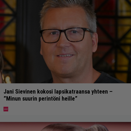
Jani Sievinen kokosi lapsikatraansa yhteen –
”Minun suurin perintöni heille”