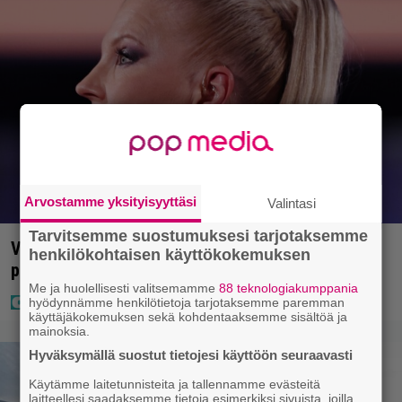
Arvostamme yksityisyyttäsi
Valintasi
Tarvitsemme suostumuksesi tarjotaksemme
Vappu Pimiä sai huonoa palvelua ravintolassa –
henkilökohtaisen käyttökokemuksen
pettyi siellä kahteen asiaan
Me ja huolellisesti valitsemamme
88 teknologiakumppania
hyödynnämme henkilötietoja tarjotaksemme paremman
käyttäjäkokemuksen sekä kohdentaaksemme sisältöä ja
mainoksia.
Hyväksymällä suostut tietojesi käyttöön seuraavasti
Käytämme laitetunnisteita ja tallennamme evästeitä
laitteellesi saadaksemme tietoja esimerkiksi sivuista, joilla