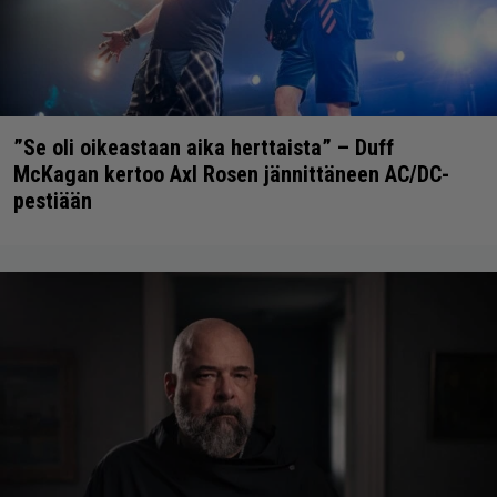
”Se oli oikeastaan aika herttaista” – Duff
McKagan kertoo Axl Rosen jännittäneen AC/DC-
pestiään