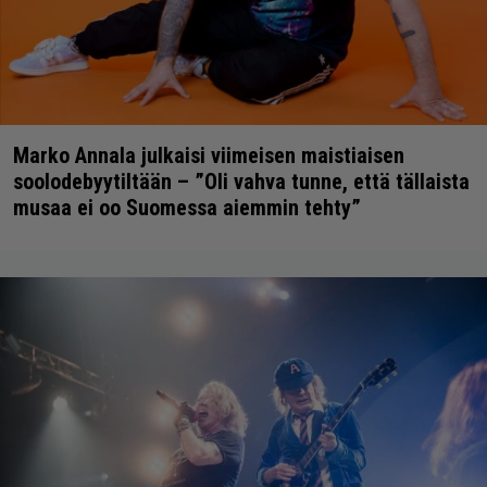
Marko Annala julkaisi viimeisen maistiaisen
soolodebyytiltään – ”Oli vahva tunne, että tällaista
musaa ei oo Suomessa aiemmin tehty”