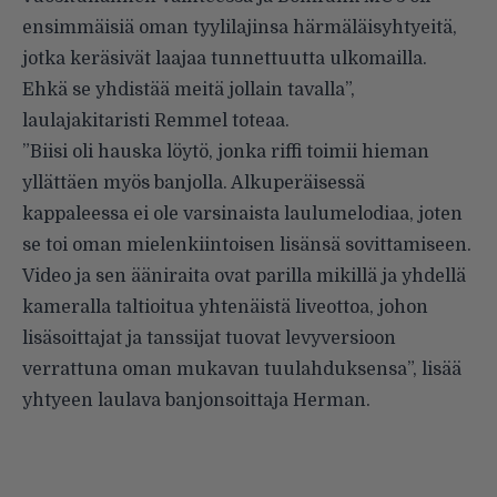
ensimmäisiä oman tyylilajinsa härmäläisyhtyeitä,
jotka keräsivät laajaa tunnettuutta ulkomailla.
Ehkä se yhdistää meitä jollain tavalla”,
laulajakitaristi Remmel toteaa.
”Biisi oli hauska löytö, jonka riffi toimii hieman
yllättäen myös banjolla. Alkuperäisessä
kappaleessa ei ole varsinaista laulumelodiaa, joten
se toi oman mielenkiintoisen lisänsä sovittamiseen.
Video ja sen ääniraita ovat parilla mikillä ja yhdellä
kameralla taltioitua yhtenäistä liveottoa, johon
lisäsoittajat ja tanssijat tuovat levyversioon
verrattuna oman mukavan tuulahduksensa”, lisää
yhtyeen laulava banjonsoittaja Herman.