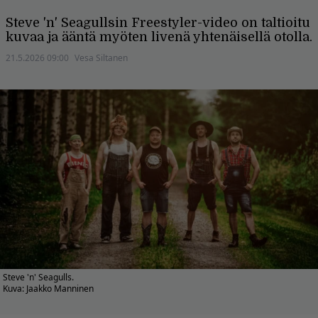
Steve 'n' Seagullsin Freestyler-video on taltioitu
kuvaa ja ääntä myöten livenä yhtenäisellä otolla.
21.5.2026 09:00
Vesa Siltanen
Steve 'n' Seagulls.
Kuva: Jaakko Manninen