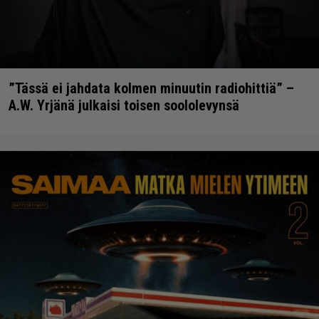
”Tässä ei jahdata kolmen minuutin radiohittiä” –
A.W. Yrjänä julkaisi toisen soololevynsä