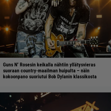
Guns N’ Rosesin keikalla nähtiin yllätysvieras
suoraan country-maailman huipulta – näin
kokoonpano suoriutui Bob Dylanin klassikosta