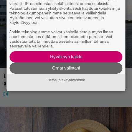
vierailit, IP-osoitteestasi sekä laitteesi ominaisuuksista.
Pääset tutustumaan yksityiskohtaisesti käyttötarkoituksiin ja
teknologiakumppaneihimme seuraavalla välilehdellä.
Hylkääminen voi vaikuttaa sivuston toimivuuteen ja
käytettävyyteen.
Jotkin teknologiamme voivat käsitellä tietoja myös ilman
suostumusta, jos niillä on siihen oikeutettu peruste. Voit
vastustaa tätä tai muuttaa asetuksiasi milloin tahansa
seuraavalla välilehdellä.
Hyväksyn kaikki
Omat valintani
Laulaja Mirellan rantakuvat ovat täynnä lomaa,
Tietosuojakäytäntömme
aurinkoa ja iloa