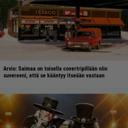
Arvio: Saimaa on toisella covertripillään niin
suvereeni, että se kääntyy itseään vastaan