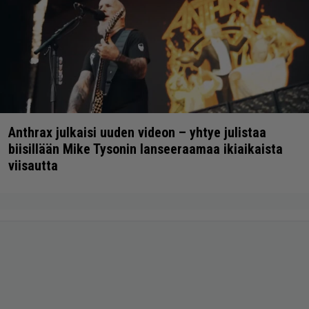
Anthrax julkaisi uuden videon – yhtye julistaa
biisillään Mike Tysonin lanseeraamaa ikiaikaista
viisautta