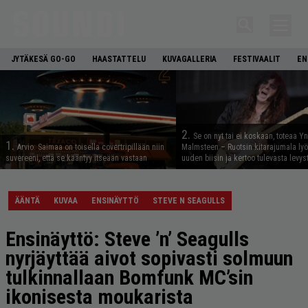
JYTÄKESÄ GO-GO
HAASTATTELU
KUVAGALLERIA
FESTIVAALIT
EN
2.
Se on nyt tai ei koskaan, toteaa Y
1.
Arvio: Saimaa on toisella covertripillään niin
Malmsteen – Ruotsin kitarajumala ly
suvereeni, että se kääntyy itseään vastaan
uuden biisin ja kertoo tulevasta levys
ÄÄNTÄ
KUVAA
ENSINÄYTTÖ
STEVE N SEAGULLS
Ensinäyttö: Steve ’n’ Seagulls
nyrjäyttää aivot sopivasti solmuun
tulkinnallaan Bomfunk MC’sin
ikonisesta moukarista