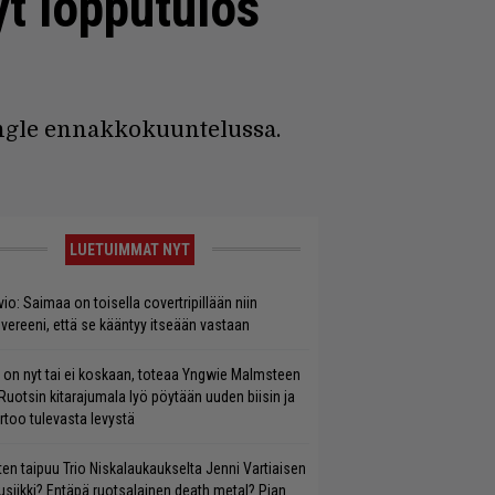
yt lopputulos
ingle ennakkokuuntelussa.
LUETUIMMAT NYT
vio: Saimaa on toisella covertripillään niin
vereeni, että se kääntyy itseään vastaan
 on nyt tai ei koskaan, toteaa Yngwie Malmsteen
Ruotsin kitarajumala lyö pöytään uuden biisin ja
rtoo tulevasta levystä
ten taipuu Trio Niskalaukaukselta Jenni Vartiaisen
siikki? Entäpä ruotsalainen death metal? Pian