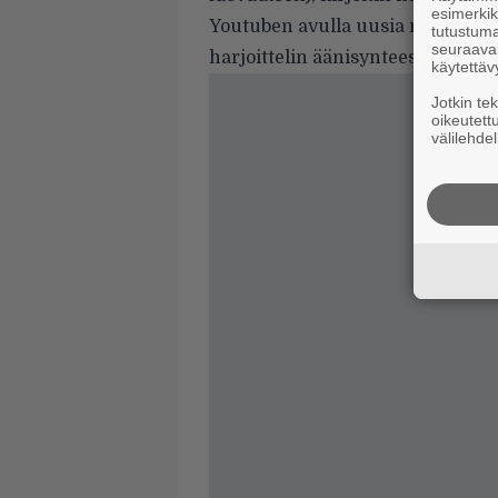
esimerkiks
Youtuben avulla uusia musiikkitekn
tutustuma
seuraaval
harjoittelin äänisynteesiä sekä a
käytettäv
Jotkin te
oikeutett
välilehdel