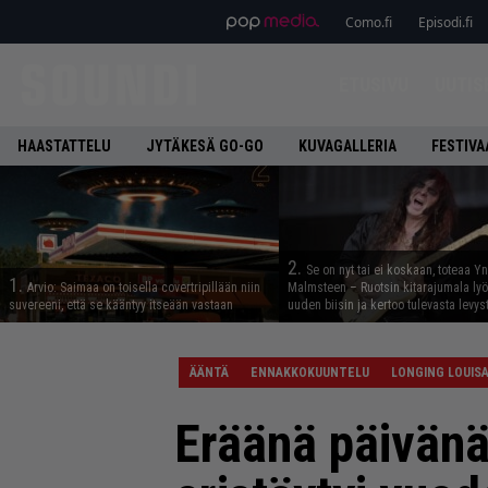
Como.fi
Episodi.fi
ETUSIVU
UUTIS
HAASTATTELU
JYTÄKESÄ GO-GO
KUVAGALLERIA
FESTIVA
2.
Se on nyt tai ei koskaan, toteaa Y
1.
Arvio: Saimaa on toisella covertripillään niin
Malmsteen – Ruotsin kitarajumala ly
suvereeni, että se kääntyy itseään vastaan
uuden biisin ja kertoo tulevasta levys
ÄÄNTÄ
ENNAKKOKUUNTELU
LONGING LOUIS
Eräänä päivänä