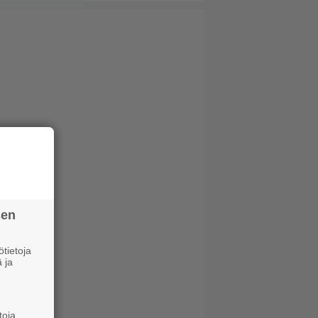
sen
tietoja
 ja
toja