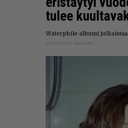
eristäytyi vuod
tulee kuultavak
Waterphile-albumi julkaista
20.8.2025 09:00
Saku Schildt