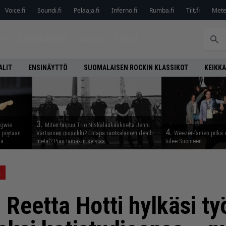
Voice.fi
Soundi.fi
Pelaaja.fi
Inferno.fi
Rumba.fi
Tilt.fi
Metel
ET
LEVYARVIOT
JUTUT
LEHTI
ALIT
ENSINÄYTTÖ
SUOMALAISEN ROCKIN KLASSIKOT
KEIKKA
3.
ngwie
Miten taipuu Trio Niskalaukaukselta Jenni
4.
ö pöytään
Vartiaisen musiikki? Entäpä ruotsalainen death
Weezer-fanien pitkä 
tä
metal? Pian tämäkin selviää
tulee Suomeen
A
 Reetta Hotti hylkäsi ty