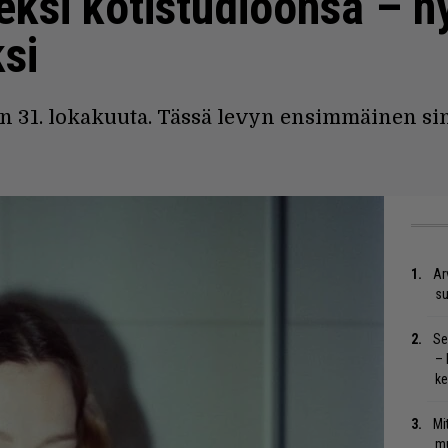
eksi kotistudioonsa – n
si
an 31. lokakuuta. Tässä levyn ensimmäinen s
Ar
su
Se
– 
ke
Mi
mu