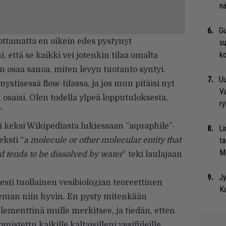
nä
Gu
ttamatta en oikein edes pystynyt
su
ko
että se kaikki vei jotenkin tilaa omalta
n osaa sanoa, miten levyn tuotanto syntyi.
Uu
ystisessä flow-tilassa, ja jos mun pitäisi nyt
Va
 osaisi. Olen todella ylpeä lopputuloksesta.
ry
”
i keksi Wikipediasta lukiessaan ”aquaphile”-
Li
ksti “
a molecule or other molecular entity that
ta
Me
d tends to be dissolved by water
” teki laulajaan
Jy
esti tuollainen vesibiologian teoreettinen
Ka
teeman niin hyvin. En pysty mitenkään
lementtinä mulle merkitsee, ja tiedän, etten
istettu kaikille kaltaisilleni vesifiileille.