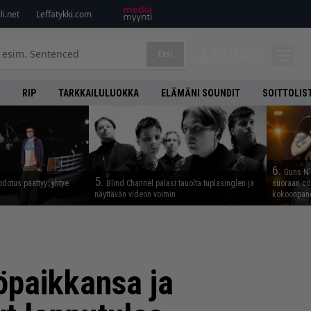
i.net
Leffatykki.com
Etsi
KIRJAUDU
RIP
TARKKAILULUOKKA
ELÄMÄNI SOUNDIT
SOITTOLIS
6.
Guns N’ 
5.
odotus päättyy: yhtye
Blind Channel palasi tauolta tuplasinglen ja
suoraan co
näyttävän videon voimin
kokoonpano
öpaikkansa ja