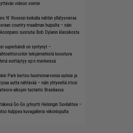
yttävän videon voimin
ns N’ Rosesin keikalla nähtiin yllätysvieras
oraan country-maailman huipulta – näin
koonpano suoriutui Bob Dylanin klassikosta
si superbändi on syntynyt –
ihtoehtorockin tekijämiehistä koostuva
hmä esittäytyy ep:n merkeissä
nkin Park kertoo huomionarvoisia uutisia ja
rjoaa uutta nähtävää – näin yhtyeeltä irtosi
teora-aikojen tuotanto Brasiliassa
täkesä Go-Go jytisytti Helsingin Suvilahtea –
tso hulppea kuvagalleria viikonlopulta