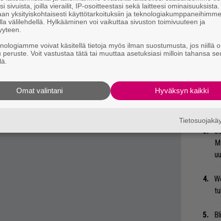
i sivuista, joilla vierailit, IP-osoitteestasi sekä laitteesi ominaisuuksista
ologisia juttuja, kävin pitkillä kävelyillä ja
an yksityiskohtaisesti käyttötarkoituksiin ja teknologiakumppaneihimm
la välilehdellä. Hylkääminen voi vaikuttaa sivuston toimivuuteen ja
nalogisynien käyttöä.”
yyteen.
knologiamme voivat käsitellä tietoja myös ilman suostumusta, jos niillä o
Ar
u peruste. Voit vastustaa tätä tai muuttaa asetuksiasi milloin tahansa se
su
lä.
Mi
Omat valintani
Hyväksyn kaikki
Va
me
Tietosuojak
Se
Ma
uu
We
t
Bl