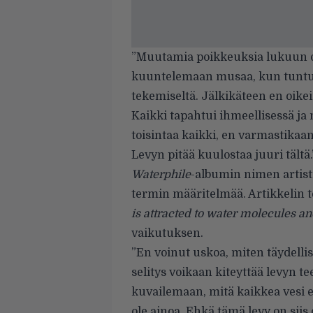
”Muutamia poikkeuksia lukuun o
kuuntelemaan musaa, kun tuntui, 
tekemiseltä. Jälkikäteen en oikei
Kaikki tapahtui ihmeellisessä ja m
toisintaa kaikki, en varmastikaan
Levyn pitää kuulostaa juuri tältä.
Waterphile
-albumin nimen artist
termin määritelmää. Artikkelin te
is attracted to water molecules an
vaikutuksen.
”En voinut uskoa, miten täydellis
selitys voikaan kiteyttää levyn 
kuvailemaan, mitä kaikkea vesi e
ole ainoa. Ehkä tämä levy on siis om