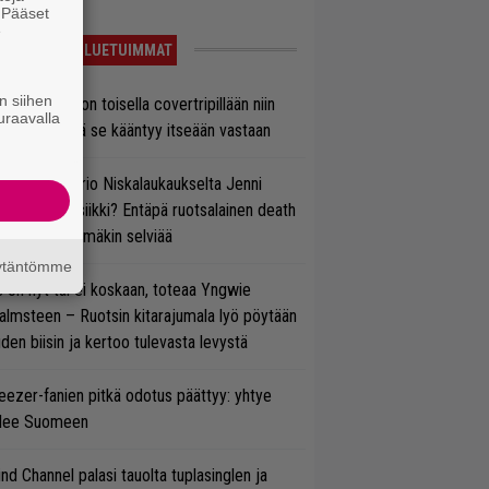
. Pääset
e
LUETUIMMAT
n siihen
vio: Saimaa on toisella covertripillään niin
uraavalla
vereeni, että se kääntyy itseään vastaan
ten taipuu Trio Niskalaukaukselta Jenni
rtiaisen musiikki? Entäpä ruotsalainen death
tal? Pian tämäkin selviää
äytäntömme
 on nyt tai ei koskaan, toteaa Yngwie
lmsteen – Ruotsin kitarajumala lyö pöytään
den biisin ja kertoo tulevasta levystä
ezer-fanien pitkä odotus päättyy: yhtye
ulee Suomeen
ind Channel palasi tauolta tuplasinglen ja