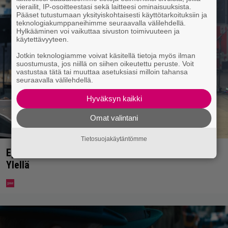
vierailit, IP-osoitteestasi sekä laitteesi ominaisuuksista.
Pääset tutustumaan yksityiskohtaisesti käyttötarkoituksiin ja
teknologiakumppaneihimme seuraavalla välilehdellä.
Hylkääminen voi vaikuttaa sivuston toimivuuteen ja
käytettävyyteen.
Jotkin teknologiamme voivat käsitellä tietoja myös ilman
suostumusta, jos niillä on siihen oikeutettu peruste. Voit
vastustaa tätä tai muuttaa asetuksiasi milloin tahansa
seuraavalla välilehdellä.
Hyväksyn kaikki
Omat valintani
Tietosuojakäytäntömme
Eppu Normaalin viimeinen konsertti esitetään
Ylellä