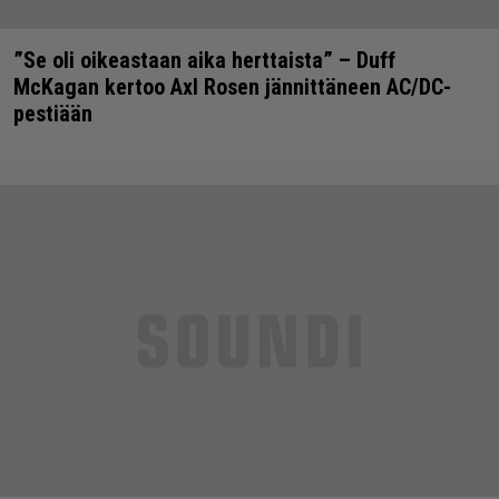
”Se oli oikeastaan aika herttaista” – Duff
McKagan kertoo Axl Rosen jännittäneen AC/DC-
pestiään