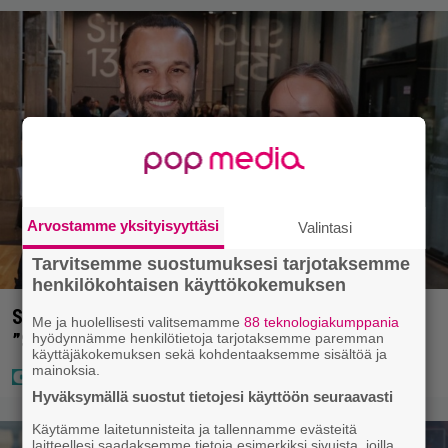
Arvostamme yksityisyyttäsi
Valintasi
Tarvitsemme suostumuksesi tarjotaksemme
henkilökohtaisen käyttökokemuksen
Sara ja Mikko Parikka etsivät uutta kotia –
Me ja huolellisesti valitsemamme
88 teknologiakumppania
”Seuraavaan kotiin tämmöinen”
hyödynnämme henkilötietoja tarjotaksemme paremman
käyttäjäkokemuksen sekä kohdentaaksemme sisältöä ja
mainoksia.
Hyväksymällä suostut tietojesi käyttöön seuraavasti
Käytämme laitetunnisteita ja tallennamme evästeitä
laitteellesi saadaksemme tietoja esimerkiksi sivuista, joilla