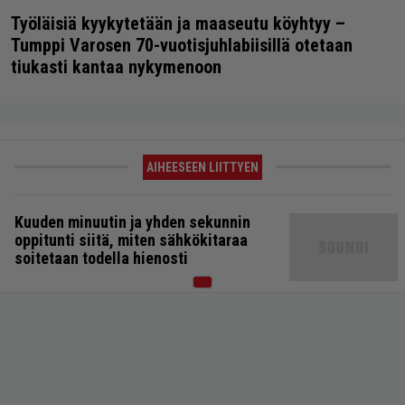
Työläisiä kyykytetään ja maaseutu köyhtyy –
Tumppi Varosen 70-vuotisjuhlabiisillä otetaan
tiukasti kantaa nykymenoon
AIHEESEEN LIITTYEN
Kuuden minuutin ja yhden sekunnin
oppitunti siitä, miten sähkökitaraa
soitetaan todella hienosti