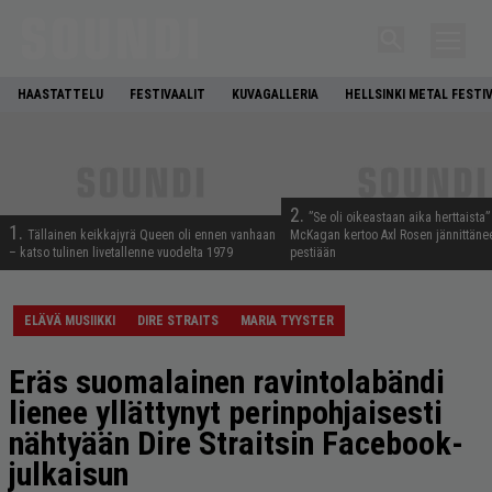
HAASTATTELU
FESTIVAALIT
KUVAGALLERIA
HELLSINKI METAL FESTI
2.
”Se oli oikeastaan aika herttaista”
1.
Tällainen keikkajyrä Queen oli ennen vanhaan
McKagan kertoo Axl Rosen jännittäne
– katso tulinen livetallenne vuodelta 1979
pestiään
ELÄVÄ MUSIIKKI
DIRE STRAITS
MARIA TYYSTER
Eräs suomalainen ravintolabändi
lienee yllättynyt perinpohjaisesti
nähtyään Dire Straitsin Facebook-
julkaisun