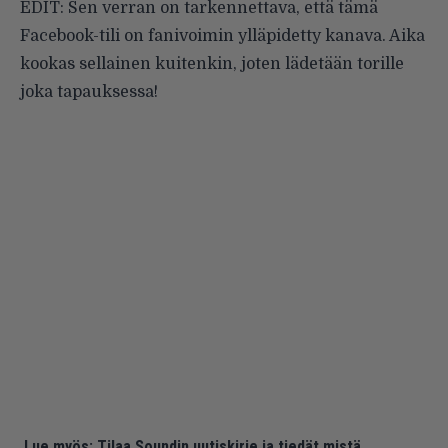
EDIT: Sen verran on tarkennettava, että tämä
Facebook-tili on fanivoimin ylläpidetty kanava. Aika
kookas sellainen kuitenkin, joten lädetään torille
joka tapauksessa!
Lue myös:
Tilaa Soundin uutiskirje ja tiedät mistä