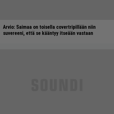
Arvio: Saimaa on toisella covertripillään niin
suvereeni, että se kääntyy itseään vastaan