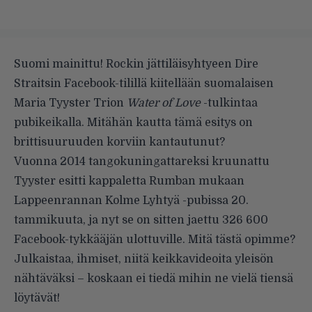
Suomi mainittu! Rockin jättiläisyhtyeen Dire
Straitsin Facebook-tilillä kiitellään suomalaisen
Maria Tyyster Trion
Water of Love
-tulkintaa
pubikeikalla. Mitähän kautta tämä esitys on
brittisuuruuden korviin kantautunut?
Vuonna 2014 tangokuningattareksi kruunattu
Tyyster esitti kappaletta
Rumban mukaan
Lappeenrannan Kolme Lyhtyä -pubissa 20.
tammikuuta, ja nyt se on sitten jaettu 326 600
Facebook-tykkääjän ulottuville. Mitä tästä opimme?
Julkaistaa, ihmiset, niitä keikkavideoita yleisön
nähtäväksi – koskaan ei tiedä mihin ne vielä tiensä
löytävät!