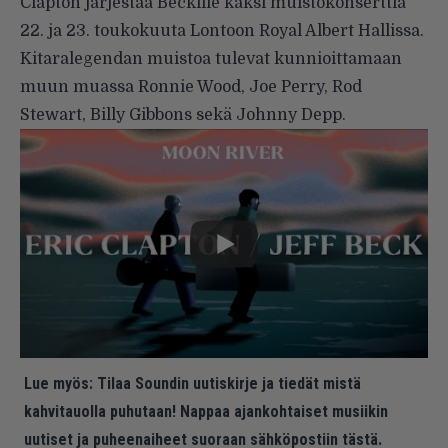
Clapton järjestää Beckille
kaksi muistokonserttia
22. ja 23. toukokuuta Lontoon Royal Albert Hallissa.
Kitaralegendan muistoa tulevat kunnioittamaan
muun muassa Ronnie Wood, Joe Perry, Rod
Stewart, Billy Gibbons sekä Johnny Depp.
Lue myös:
Tilaa Soundin uutiskirje ja tiedät mistä
kahvitauolla puhutaan! Nappaa ajankohtaiset musiikin
uutiset ja puheenaiheet suoraan sähköpostiin tästä.