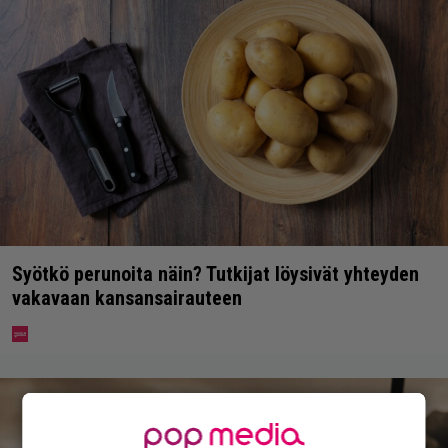
Syötkö perunoita näin? Tutkijat löysivät yhteyden
vakavaan kansansairauteen