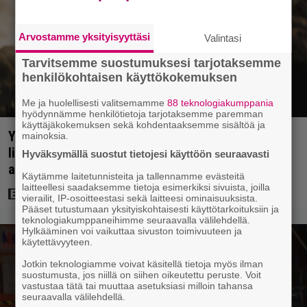
Arvostamme yksityisyyttäsi
Valintasi
Tarvitsemme suostumuksesi tarjotaksemme
henkilökohtaisen käyttökokemuksen
Me ja huolellisesti valitsemamme
88 teknologiakumppania
hyödynnämme henkilötietoja tarjotaksemme paremman
käyttäjäkokemuksen sekä kohdentaaksemme sisältöä ja
Yöllä tv:ssä: Sotaelokuvan näyttelijät kasvattivat
mainoksia.
lihakset nopeasti erikoisella kikalla – IMDb-
Hyväksymällä suostut tietojesi käyttöön seuraavasti
arvosana on 7,6
Käytämme laitetunnisteita ja tallennamme evästeitä
laitteellesi saadaksemme tietoja esimerkiksi sivuista, joilla
vierailit, IP-osoitteestasi sekä laitteesi ominaisuuksista.
Pääset tutustumaan yksityiskohtaisesti käyttötarkoituksiin ja
teknologiakumppaneihimme seuraavalla välilehdellä.
Hylkääminen voi vaikuttaa sivuston toimivuuteen ja
käytettävyyteen.
Jotkin teknologiamme voivat käsitellä tietoja myös ilman
suostumusta, jos niillä on siihen oikeutettu peruste. Voit
vastustaa tätä tai muuttaa asetuksiasi milloin tahansa
seuraavalla välilehdellä.