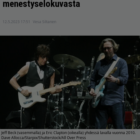
menestyselokuvasta
12.5.2023 17:51
Vesa Siltanen
Jeff Beck (vasemmalla) ja Eric Clapton (oikealla) yhdessä lavalla vuonna 2010.
Dave Allocca/Starpix/Shutterstock/All Over Press