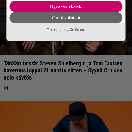
Hyväksyn kaikki
Omat valintani
Tietosuojakäytäntömme
Tänään tv:ssä: Steven Spielbergin ja Tom Cruisen
kaveruus loppui 21 vuotta sitten – Syynä Cruisen
nolo käytös