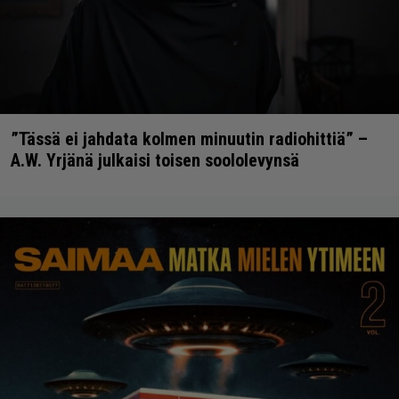
”Tässä ei jahdata kolmen minuutin radiohittiä” –
A.W. Yrjänä julkaisi toisen soololevynsä