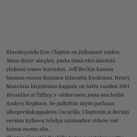
Blueslegenda Eric Clapton on julkaissut uuden
Moon River
-singlen, jonka tämä ehti äänittää
yhdessä toisen legendan, Jeff Beckin kanssa
hieman ennen ikonisen kitaristin
kuolemaa
. Henry
Mancinin kirjoittama kappale on tuttu vuoden 1961
Breakfast at Tiffany’s
-elokuvasta, jossa sen lauloi
Audrey Hepburn. Se palkittiin myös parhaan
alkuperäiskappaleen Oscarilla. Claptonin ja Beckin
version kylkeen tehdyn animoidun videon voit
katsoa tuosta alta.