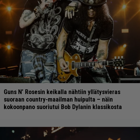
Guns N’ Rosesin keikalla nähtiin yllätysvieras
suoraan country-maailman huipulta – näin
kokoonpano suoriutui Bob Dylanin klassikosta