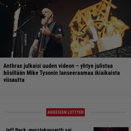
Anthrax julkaisi uuden videon – yhtye julistaa
biisillään Mike Tysonin lanseeraamaa ikiaikaista
viisautta
AIHEESEEN LIITTYEN
Jeff Beck -muistokonsertti sai