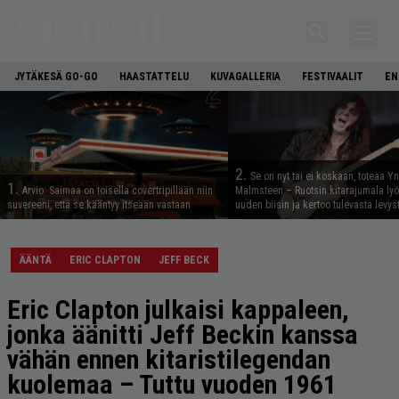
JYTÄKESÄ GO-GO
HAASTATTELU
KUVAGALLERIA
FESTIVAALIT
EN
2.
Se on nyt tai ei koskaan, toteaa Y
1.
Arvio: Saimaa on toisella covertripillään niin
Malmsteen – Ruotsin kitarajumala ly
suvereeni, että se kääntyy itseään vastaan
uuden biisin ja kertoo tulevasta levys
ÄÄNTÄ
ERIC CLAPTON
JEFF BECK
Eric Clapton julkaisi kappaleen,
jonka äänitti Jeff Beckin kanssa
vähän ennen kitaristilegendan
kuolemaa – Tuttu vuoden 1961