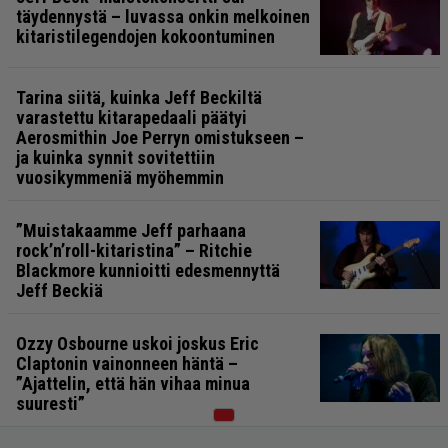
täydennystä – luvassa onkin melkoinen
kitaristilegendojen kokoontuminen
Tarina siitä, kuinka Jeff Beckiltä
varastettu kitarapedaali päätyi
Aerosmithin Joe Perryn omistukseen –
ja kuinka synnit sovitettiin
vuosikymmeniä myöhemmin
”Muistakaamme Jeff parhaana
rock’n’roll-kitaristina” – Ritchie
Blackmore kunnioitti edesmennyttä
Jeff Beckiä
Ozzy Osbourne uskoi joskus Eric
Claptonin vainonneen häntä –
”Ajattelin, että hän vihaa minua
suuresti”