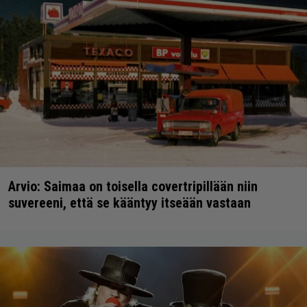
Arvio: Saimaa on toisella covertripillään niin
suvereeni, että se kääntyy itseään vastaan