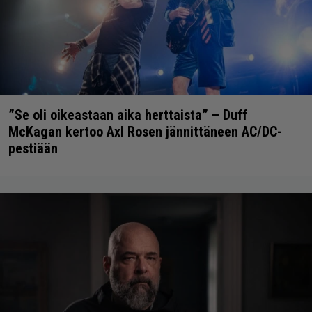
”Se oli oikeastaan aika herttaista” – Duff
McKagan kertoo Axl Rosen jännittäneen AC/DC-
pestiään