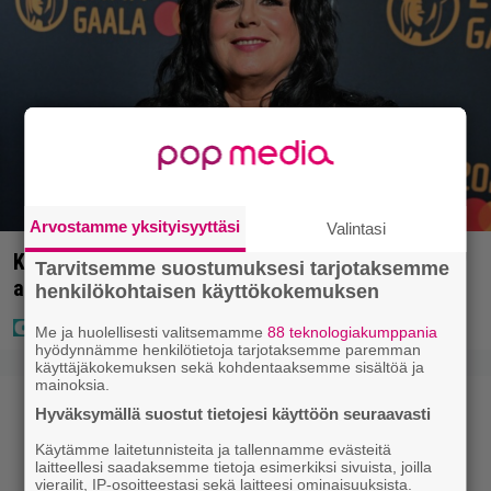
Arvostamme yksityisyyttäsi
Valintasi
Kaija Koolta ikävä ilmoitus – Juha Tapio kiirehti
Tarvitsemme suostumuksesi tarjotaksemme
apuun
henkilökohtaisen käyttökokemuksen
Me ja huolellisesti valitsemamme
88 teknologiakumppania
hyödynnämme henkilötietoja tarjotaksemme paremman
käyttäjäkokemuksen sekä kohdentaaksemme sisältöä ja
mainoksia.
Hyväksymällä suostut tietojesi käyttöön seuraavasti
Käytämme laitetunnisteita ja tallennamme evästeitä
laitteellesi saadaksemme tietoja esimerkiksi sivuista, joilla
vierailit, IP-osoitteestasi sekä laitteesi ominaisuuksista.