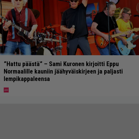
”Hattu päästä” – Sami Kuronen kirjoitti Eppu
Normaalille kauniin jäähyväiskirjeen ja paljasti
lempikappaleensa