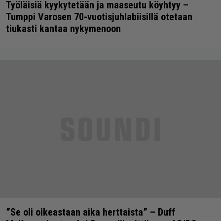
Työläisiä kyykytetään ja maaseutu köyhtyy –
Tumppi Varosen 70-vuotisjuhlabiisillä otetaan
tiukasti kantaa nykymenoon
”Se oli oikeastaan aika herttaista” – Duff