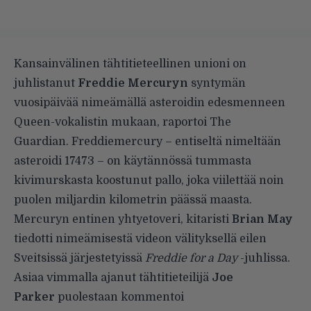
Kansainvälinen tähtitieteellinen unioni on
juhlistanut
Freddie Mercuryn
syntymän
vuosipäivää nimeämällä asteroidin edesmenneen
Queen-vokalistin mukaan, raportoi
The
Guardian
. Freddiemercury – entiseltä nimeltään
asteroidi 17473 – on käytännössä tummasta
kivimurskasta koostunut pallo, joka viilettää noin
puolen miljardin kilometrin päässä maasta.
Mercuryn entinen yhtyetoveri, kitaristi
Brian May
tiedotti nimeämisestä videon välityksellä eilen
Sveitsissä järjestetyissä
Freddie for a Day
-juhlissa.
Asiaa vimmalla ajanut tähtitieteilijä
Joe
Parker
puolestaan kommentoi