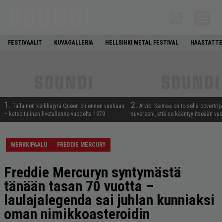
FESTIVAALIT
KUVAGALLERIA
HELLSINKI METAL FESTIVAL
HAASTATTE
1.
2.
Tällainen keikkajyrä Queen oli ennen vanhaan
Arvio: Saimaa on toisella covertrip
– katso tulinen livetallenne vuodelta 1979
suvereeni, että se kääntyy itseään va
MERKKIPAALU
FREDDIE MERCURY
Freddie Mercuryn syntymästä
tänään tasan 70 vuotta –
laulajalegenda sai juhlan kunniaksi
oman nimikkoasteroidin