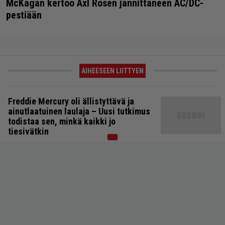
McKagan kertoo Axl Rosen jännittäneen AC/DC-
pestiään
AIHEESEEN LIITTYEN
Freddie Mercury oli ällistyttävä ja
ainutlaatuinen laulaja – Uusi tutkimus
todistaa sen, minkä kaikki jo
tiesivätkin