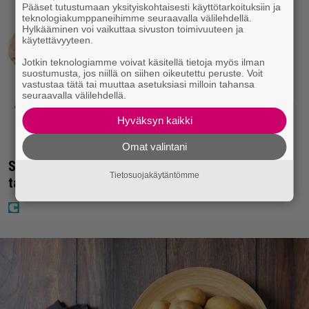
Pääset tutustumaan yksityiskohtaisesti käyttötarkoituksiin ja
teknologiakumppaneihimme seuraavalla välilehdellä.
Hylkääminen voi vaikuttaa sivuston toimivuuteen ja
käytettävyyteen.
Jotkin teknologiamme voivat käsitellä tietoja myös ilman
suostumusta, jos niillä on siihen oikeutettu peruste. Voit
vastustaa tätä tai muuttaa asetuksiasi milloin tahansa
seuraavalla välilehdellä.
Hyväksyn kaikki
Omat valintani
Seiska: Laulaja Frederik lyttäsi Eput – johan oli
Tietosuojakäytäntömme
taas kielen käyttöä