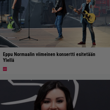
Eppu Normaalin viimeinen konsertti esitetään
Ylellä