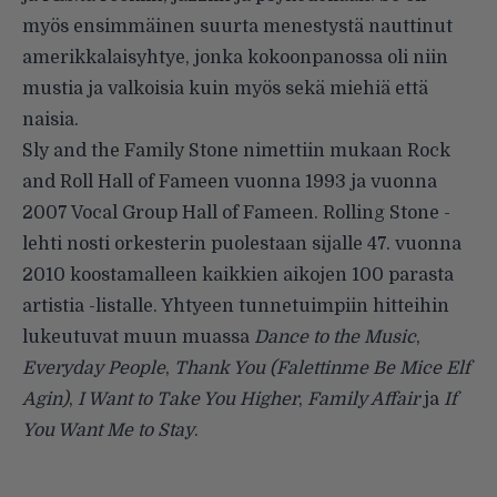
myös ensimmäinen suurta menestystä nauttinut
amerikkalaisyhtye, jonka kokoonpanossa oli niin
mustia ja valkoisia kuin myös sekä miehiä että
naisia.
Sly and the Family Stone nimettiin mukaan Rock
and Roll Hall of Fameen vuonna 1993 ja vuonna
2007 Vocal Group Hall of Fameen. Rolling Stone -
lehti nosti orkesterin puolestaan sijalle 47. vuonna
2010 koostamalleen kaikkien aikojen 100 parasta
artistia -listalle. Yhtyeen tunnetuimpiin hitteihin
lukeutuvat muun muassa
Dance to the Music
,
Everyday People
,
Thank You (Falettinme Be Mice Elf
Agin)
,
I Want to Take You Higher
,
Family Affair
ja
If
You Want Me to Stay
.