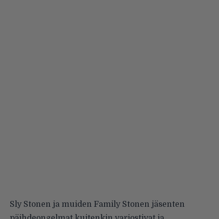
Sly Stonen ja muiden Family Stonen jäsenten
päihdeongelmat kuitenkin varjostivat ja