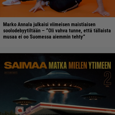
Marko Annala julkaisi viimeisen maistiaisen
soolodebyytiltään – ”Oli vahva tunne, että tällaista
musaa ei oo Suomessa aiemmin tehty”