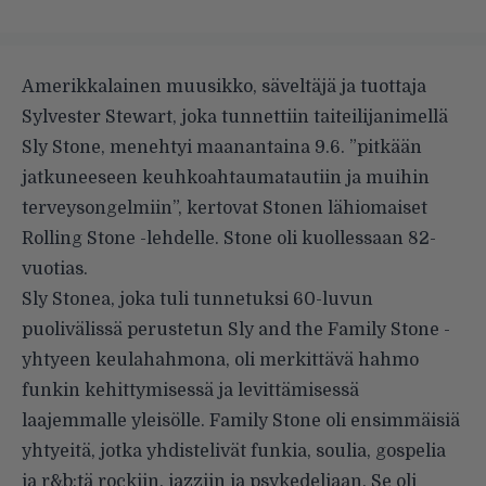
Amerikkalainen muusikko, säveltäjä ja tuottaja
Sylvester Stewart, joka tunnettiin taiteilijanimellä
Sly Stone, menehtyi maanantaina 9.6. ”pitkään
jatkuneeseen keuhkoahtaumatautiin ja muihin
terveysongelmiin”, kertovat Stonen lähiomaiset
Rolling Stone -lehdelle. Stone oli kuollessaan 82-
vuotias.
Sly Stonea, joka tuli tunnetuksi 60-luvun
puolivälissä perustetun Sly and the Family Stone -
yhtyeen keulahahmona, oli merkittävä hahmo
funkin kehittymisessä ja levittämisessä
laajemmalle yleisölle. Family Stone oli ensimmäisiä
yhtyeitä, jotka yhdistelivät funkia, soulia, gospelia
ja r&b:tä rockiin, jazziin ja psykedeliaan. Se oli