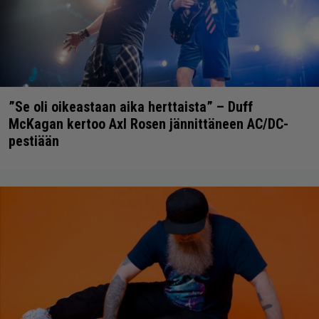
”Se oli oikeastaan aika herttaista” – Duff
McKagan kertoo Axl Rosen jännittäneen AC/DC-
pestiään