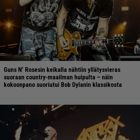
Guns N’ Rosesin keikalla nähtiin yllätysvieras
suoraan country-maailman huipulta – näin
kokoonpano suoriutui Bob Dylanin klassikosta