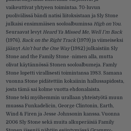
vaikeuttivat yhtyeen toimintaa. 70-luvun
puolivälissä bändi natisi liitoksistaan ja Sly Stone
julkaisi ensimmäisen sooloalbuminsa
High on You
.
Seuraavat levyt
Heard Ya Missed Me, Well I’m Back
(1976),
Back on the Right Track
(1979) ja viimeiseksi
jäänyt
Ain’t but the One Way
(1982) julkaistiin Sly
Stone and the Family Stone -nimen alla, mutta
olivat käytännössä Stonen sooloalbumeja. Famly
Stone lopetti virallisesti toimintansa 1983. Samana
vuonna Stone pidätettiin kokaiinin hallussapidosta,
josta tämä sai kolme vuotta ehdonalaista.
Stone teki myöhemmin urallaan yhteistyötä muun
muassa Funkadelicin, George Clintonin, Earth,
Wind & Firen ja Jesse Johnsonin kanssa. Vuonna
2006 Sly Stone sekä muita alkuperäisiä Family
Stonen jäseniä nähtiin esiintymässä Grammy-