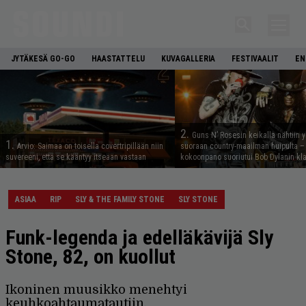
JYTÄKESÄ GO-GO
HAASTATTELU
KUVAGALLERIA
FESTIVAALIT
EN
2.
Guns N’ Rosesin keikalla nähtiin y
1.
Arvio: Saimaa on toisella covertripillään niin
suoraan country-maailman huipulta –
suvereeni, että se kääntyy itseään vastaan
kokoonpano suoriutui Bob Dylanin kl
ASIAA
RIP
SLY & THE FAMILY STONE
SLY STONE
Funk-legenda ja edelläkävijä Sly
Stone, 82, on kuollut
Ikoninen muusikko menehtyi
keuhkoahtaumatautiin.