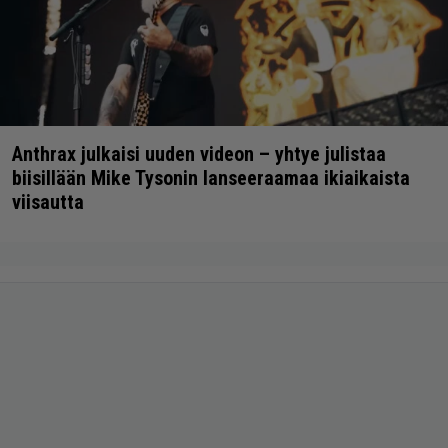
Anthrax julkaisi uuden videon – yhtye julistaa
biisillään Mike Tysonin lanseeraamaa ikiaikaista
viisautta