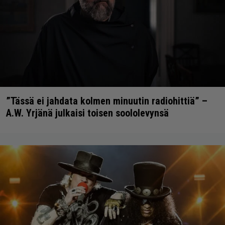
”Tässä ei jahdata kolmen minuutin radiohittiä” –
A.W. Yrjänä julkaisi toisen soololevynsä