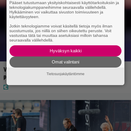
Pääset tutustumaan yksityiskohtaisesti käyttötarkoituksiin ja
teknologiakumppaneihimme seuraavalla välilehdellä.
Hylkääminen voi vaikuttaa sivuston toimivuuteen ja
käytettävyyteen.
Jotkin teknologiamme voivat käsitellä tietoja myös ilman
suostumusta, jos niillä on siihen oikeutettu peruste. Voit
vastustaa tätä tai muuttaa asetuksiasi milloin tahansa
seuraavalla välilehdellä.
Hyväksyn kaikki
Omat valintani
Vappu Pimiä sai huonoa palvelua ravintolassa –
Tietosuojakäytäntömme
pettyi siellä kahteen asiaan