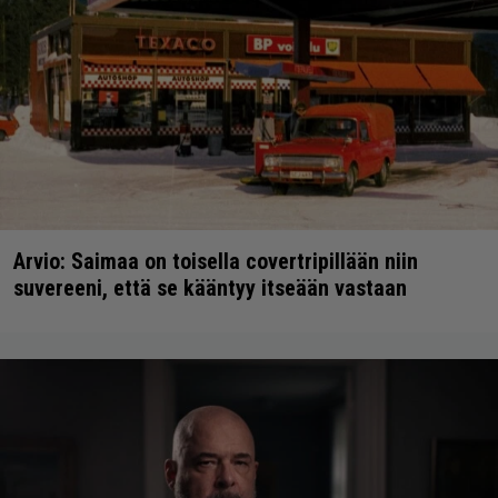
Arvio: Saimaa on toisella covertripillään niin
suvereeni, että se kääntyy itseään vastaan