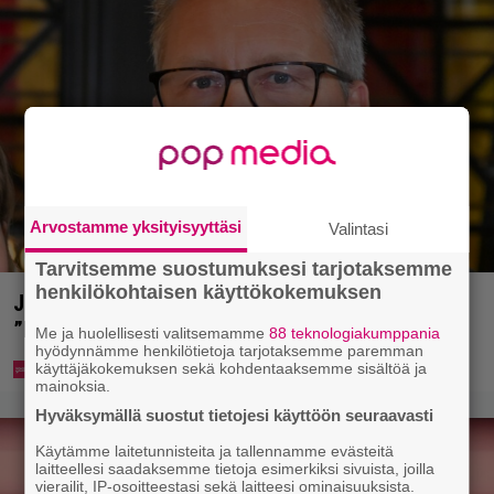
Arvostamme yksityisyyttäsi
Valintasi
Tarvitsemme suostumuksesi tarjotaksemme
henkilökohtaisen käyttökokemuksen
Jani Sievinen kokosi lapsikatraansa yhteen –
”Minun suurin perintöni heille”
Me ja huolellisesti valitsemamme
88 teknologiakumppania
hyödynnämme henkilötietoja tarjotaksemme paremman
käyttäjäkokemuksen sekä kohdentaaksemme sisältöä ja
mainoksia.
Hyväksymällä suostut tietojesi käyttöön seuraavasti
Käytämme laitetunnisteita ja tallennamme evästeitä
laitteellesi saadaksemme tietoja esimerkiksi sivuista, joilla
vierailit, IP-osoitteestasi sekä laitteesi ominaisuuksista.