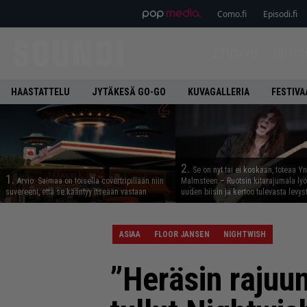
Como.fi
Episodi.fi
ETUSIVU
UUTIS
HAASTATTELU
JYTÄKESÄ GO-GO
KUVAGALLERIA
FESTIVA
2.
Se on nyt tai ei koskaan, toteaa Y
1.
Arvio: Saimaa on toisella covertripillään niin
Malmsteen – Ruotsin kitarajumala ly
suvereeni, että se kääntyy itseään vastaan
uuden biisin ja kertoo tulevasta levys
ASIAA
FLOOR JANSEN
NIGHTWISH
”Heräsin rajuu