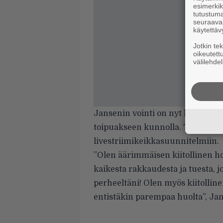
esimerkiks
tutustuma
seuraaval
käytettäv
Jotkin te
oikeutett
välilehdel
Jansenin vointi on nyt hyvä ja 
toipuakseen kunnolla. Tapauksel
livestriimikeikkasuunnitelmiin.
”Olen äärimmäisen kiitollinen ho
kaikesta rakkaudesta ja tuesta, jo
perheeltäni! Olen myös kiitolline
entistäkin parempaa huolta”, Jan