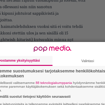
n heräsin rajuun vatsakipuun ja totesin, että
a ollessani sain niin sanotun
 kipuni johtuivat sappikivistä ja
oittaa.
a haimatulehduksen vuoksi sitä ei voitu tehdä
oni otettiin ulos ja sen sisällä oli 15
ghtwish-kitaristi) kutsuukin minua nyt
vostamme yksityisyyttäsi
Valintasi
semme suostumuksesi tarjotaksemme henkilökohtai
ökokemuksen
lellisesti valitsemamme
88 teknologiakumppania
hyödynnämme henkilö
semme paremman käyttäjäkokemuksen sekä kohdentaaksemme sisältöä
Ar
a.
su
ällä suostut tietojesi käyttöön seuraavasti
laitetunnisteita ja tallennamme evästeitä laitteellesi saadaksemme tie