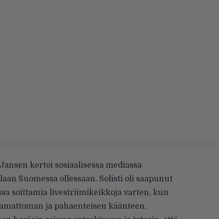
Jansen kertoi sosiaalisessa mediassa
laan Suomessa ollessaan. Solisti oli saapunut
a soittamia livestriimikeikkoja
varten, kun
ttamattoman ja pahaenteisen käänteen.