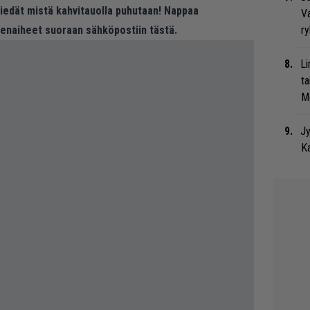
 tiedät mistä kahvitauolla puhutaan! Nappaa
Va
eenaiheet suoraan sähköpostiin tästä.
ry
Li
ta
Me
Jy
Ka