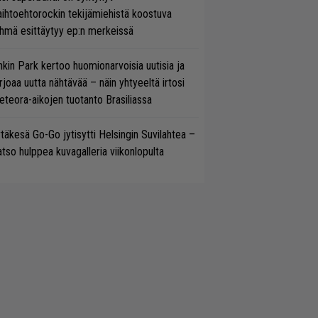
ihtoehtorockin tekijämiehistä koostuva
hmä esittäytyy ep:n merkeissä
nkin Park kertoo huomionarvoisia uutisia ja
rjoaa uutta nähtävää – näin yhtyeeltä irtosi
teora-aikojen tuotanto Brasiliassa
täkesä Go-Go jytisytti Helsingin Suvilahtea –
tso hulppea kuvagalleria viikonlopulta