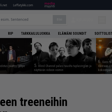
i.net
Leffatykki.com
Etsi
KIRJAUDU
RIP
TARKKAILULUOKKA
ELÄMÄNI SOUNDIT
SOITTOLIS
6.
Guns N’ 
5.
odotus päättyy: yhtye
Blind Channel palasi tauolta tuplasinglen ja
suoraan co
näyttävän videon voimin
kokoonpano
een treeneihin