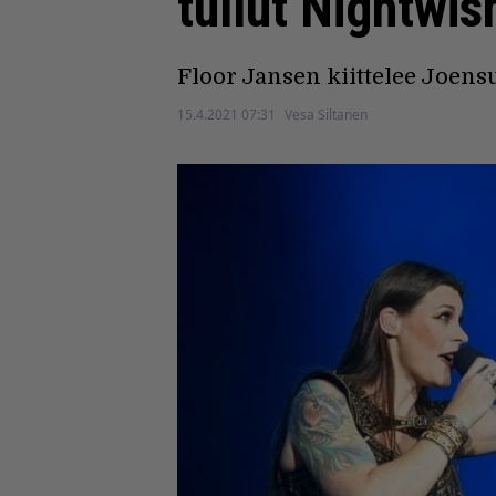
tullut Nightwis
Floor Jansen kiittelee Joen
15.4.2021 07:31
Vesa Siltanen