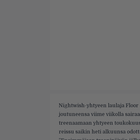
Nightwish-yhtyeen laulaja Floor 
joutuneensa viime viikolla sairaa
treenaamaan yhtyeen
toukokuuss
reissu saikin heti alkuunsa odo