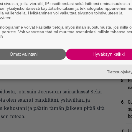
Mi
i sivuista, joilla vierailit, IP-osoitteestasi sekä laitteesi ominaisuuksista
an yksityiskohtaisesti käyttötarkoituksiin ja teknologiakumppaneihimm
Va
la välilehdellä. Hylkääminen voi vaikuttaa sivuston toimivuuteen ja
me
yyteen.
knologiamme voivat käsitellä tietoja myös ilman suostumusta, jos niillä o
Se
u peruste. Voit vastustaa tätä tai muuttaa asetuksiasi milloin tahansa se
lä.
Ma
uu
Omat valintani
Hyväksyn kaikki
We
t
hän kertoo vaativansa muutaman viikon aikaa
Tietosuojak
la ei myöskään ole vaikutusta yhtyeen
Bl
nä
idosta, jota sain Joensuun sairaalassa! Sekä
ta olen saanut bändiltäni, ystäviltäni ja
Gu
n kehostani ja päätin tämän jälkeen pitää sitä
su
ko
sen toteaa.
Uu