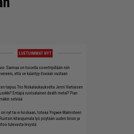
an
LUETUIMMAT NYT
vio: Saimaa on toisella covertripillään niin
vereeni, että se kääntyy itseään vastaan
ten taipuu Trio Niskalaukaukselta Jenni Vartiaisen
siikki? Entäpä ruotsalainen death metal? Pian
mäkin selviää
 on nyt tai ei koskaan, toteaa Yngwie Malmsteen
Ruotsin kitarajumala lyö pöytään uuden biisin ja
rtoo tulevasta levystä