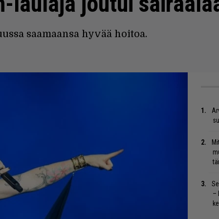
h-laulaja joutui sairaala
suussa saamaansa hyvää hoitoa.
Ar
su
Mi
mu
tä
Se
– 
ke