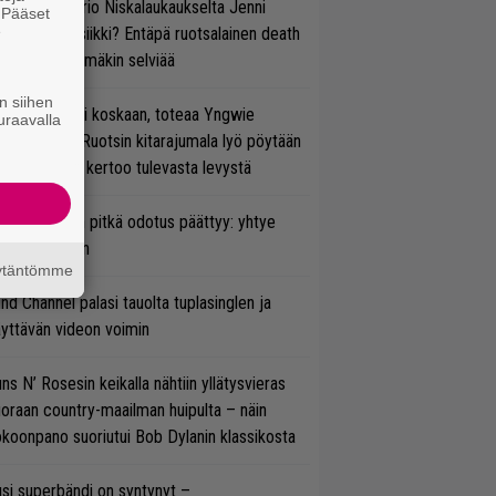
ten taipuu Trio Niskalaukaukselta Jenni
. Pääset
e
rtiaisen musiikki? Entäpä ruotsalainen death
tal? Pian tämäkin selviää
n siihen
 on nyt tai ei koskaan, toteaa Yngwie
uraavalla
lmsteen – Ruotsin kitarajumala lyö pöytään
den biisin ja kertoo tulevasta levystä
ezer-fanien pitkä odotus päättyy: yhtye
ulee Suomeen
äytäntömme
ind Channel palasi tauolta tuplasinglen ja
yttävän videon voimin
ns N’ Rosesin keikalla nähtiin yllätysvieras
oraan country-maailman huipulta – näin
koonpano suoriutui Bob Dylanin klassikosta
si superbändi on syntynyt –