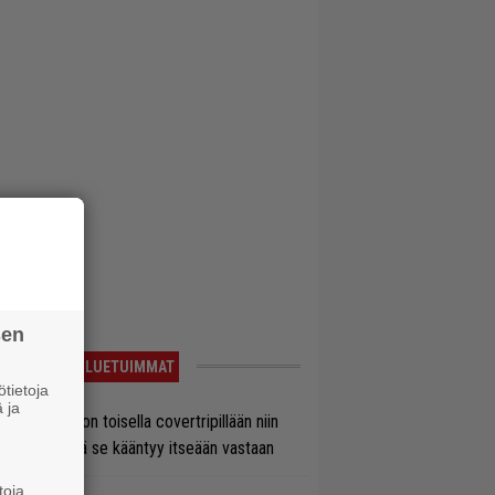
sen
LUETUIMMAT
tietoja
 ja
vio: Saimaa on toisella covertripillään niin
vereeni, että se kääntyy itseään vastaan
toja