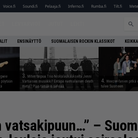
Voice.fi
Soundi.fi
Pelaaja.fi
Inferno.fi
Rumba.fi
Tilt.fi
Metel
ET
LEVYARVIOT
JUTUT
LEHTI
ALIT
ENSINÄYTTÖ
SUOMALAISEN ROCKIN KLASSIKOT
KEIKKA
3.
ngwie
Miten taipuu Trio Niskalaukaukselta Jenni
4.
ö pöytään
Vartiaisen musiikki? Entäpä ruotsalainen death
Weezer-fanien pitkä 
tä
metal? Pian tämäkin selviää
tulee Suomeen
n vatsakipuun…” – Suom