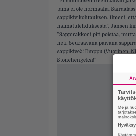
”Ensimmäisen treenipäivän jälkee
tämä ei ole normaalia. Sairaalass
sappikivikohtauksen. Ilmeni, että
haimatulehduksesta”, Jansen kirj
”Sappirakkoni piti poistaa, mutt
heti. Seuraavana päivänä sappirakk
sappikiveä! Emppu (Vuorinen, Ni
Stonehengeksi!”
Ar
Tarvit
käytt
Me ja huo
tarjotak
mainoksi
Hyväksym
Käytämme 