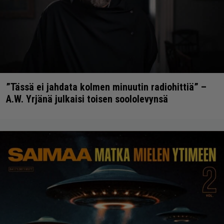
”Tässä ei jahdata kolmen minuutin radiohittiä” –
A.W. Yrjänä julkaisi toisen soololevynsä