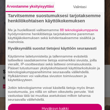
Arvostamme yksityisyyttäsi
Valintasi
Tarvitsemme suostumuksesi tarjotaksemme
henkilökohtaisen käyttökokemuksen
Me ja huolellisesti valitsemamme
88 teknologiakumppania
hyödynnämme henkilötietoja tarjotaksemme paremman
käyttäjäkokemuksen sekä kohdentaaksemme sisältöä ja
mainoksia.
Hyväksymällä suostut tietojesi käyttöön seuraavasti
Käytämme laitetunnisteita ja tallennamme evästeitä
laitteellesi saadaksemme tietoja esimerkiksi sivuista, joilla
vierailit, IP-osoitteestasi sekä laitteesi ominaisuuksista.
Pääset tutustumaan yksityiskohtaisesti käyttötarkoituksiin ja
Syötkö perunoita näin? Tutkijat löysivät yhteyden
teknologiakumppaneihimme seuraavalla välilehdellä.
Hylkääminen voi vaikuttaa sivuston toimivuuteen ja
vakavaan kansansairauteen
käytettävyyteen.
Jotkin teknologiamme voivat käsitellä tietoja myös ilman
suostumusta, jos niillä on siihen oikeutettu peruste. Voit
vastustaa tätä tai muuttaa asetuksiasi milloin tahansa
seuraavalla välilehdellä.
Hyväksyn kaikki