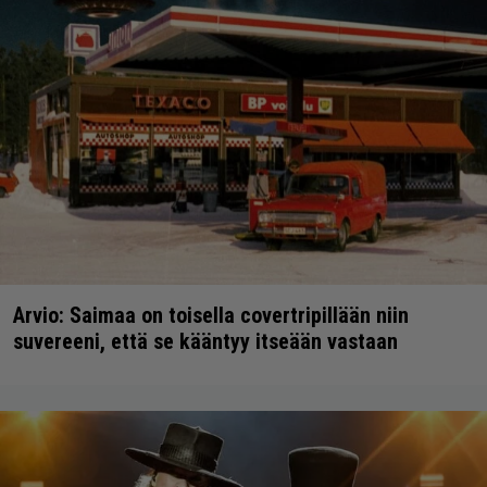
Arvio: Saimaa on toisella covertripillään niin
suvereeni, että se kääntyy itseään vastaan