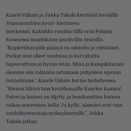
Kaarle Viikate ja Jukka Takalo kiertävät keväällä
Hopeazombien kevät
-kiertueen
merkeissä. Kaksikko rundaa tällä erää Pohjois-
Suomessa maaliskuun puolivälin tienoilla.
”Kuplettihangille pääsyä on odoteltu jo riittävästi.
Porkat ovat olleet vuoltuna ja karvahattu
tupeerattuna jo hyvän tovin. Minä ja kampikitarani
olemme siis valmiina astumaan pohjoisen upeaan
tunnelmaan”, Kaarle Viikate kertoo tiedotteessa.
”Hienoa lähteä taas keväthangille Kaarlen kanssa!
Polvet ja lanteet on öljytty, ja lumikenttien kutsuu
raikaa seireenien lailla! Ja kyllä;´, alamäet ovat vain
vauhdinottoratoja syöksykierteille”, Jukka
Takalo jatkaa.