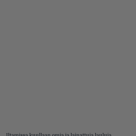
Iltamissa kuullaan omia ja lainattuja lauluja