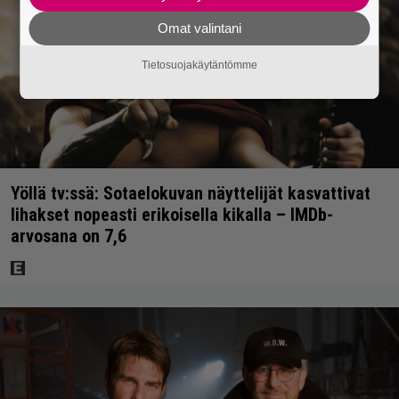
Omat valintani
Tietosuojakäytäntömme
Yöllä tv:ssä: Sotaelokuvan näyttelijät kasvattivat
lihakset nopeasti erikoisella kikalla – IMDb-
arvosana on 7,6