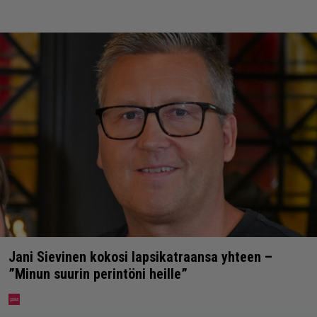
Jani Sievinen kokosi lapsikatraansa yhteen –
”Minun suurin perintöni heille”