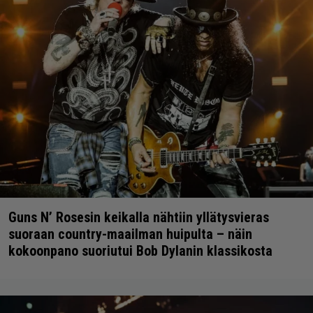
Guns N’ Rosesin keikalla nähtiin yllätysvieras
suoraan country-maailman huipulta – näin
kokoonpano suoriutui Bob Dylanin klassikosta