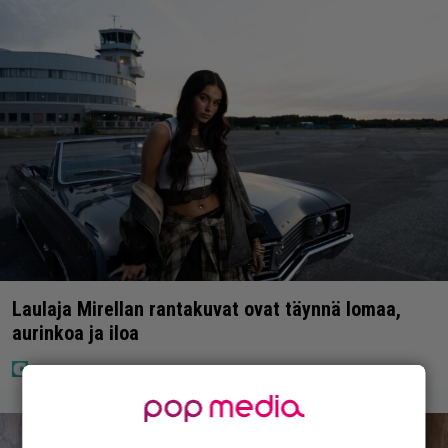
Laulaja Mirellan rantakuvat ovat täynnä lomaa,
aurinkoa ja iloa