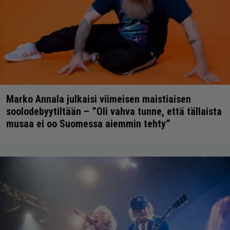
Marko Annala julkaisi viimeisen maistiaisen
soolodebyytiltään – ”Oli vahva tunne, että tällaista
musaa ei oo Suomessa aiemmin tehty”