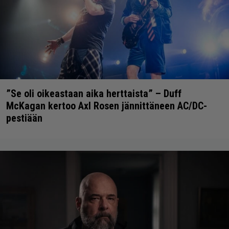
”Se oli oikeastaan aika herttaista” – Duff
McKagan kertoo Axl Rosen jännittäneen AC/DC-
pestiään