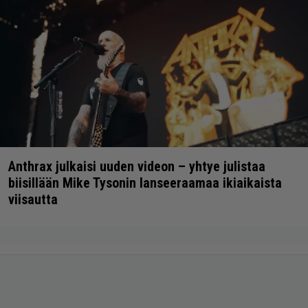
Anthrax julkaisi uuden videon – yhtye julistaa
biisillään Mike Tysonin lanseeraamaa ikiaikaista
viisautta