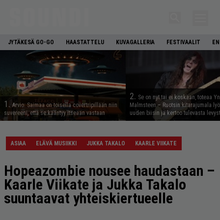
JYTÄKESÄ GO-GO
HAASTATTELU
KUVAGALLERIA
FESTIVAALIT
EN
2.
Se on nyt tai ei koskaan, toteaa Y
1.
Arvio: Saimaa on toisella covertripillään niin
Malmsteen – Ruotsin kitarajumala ly
suvereeni, että se kääntyy itseään vastaan
uuden biisin ja kertoo tulevasta levys
ASIAA
ELÄVÄ MUSIIKKI
JUKKA TAKALO
KAARLE VIIKATE
Hopeazombie nousee haudastaan –
Kaarle Viikate ja Jukka Takalo
suuntaavat yhteiskiertueelle