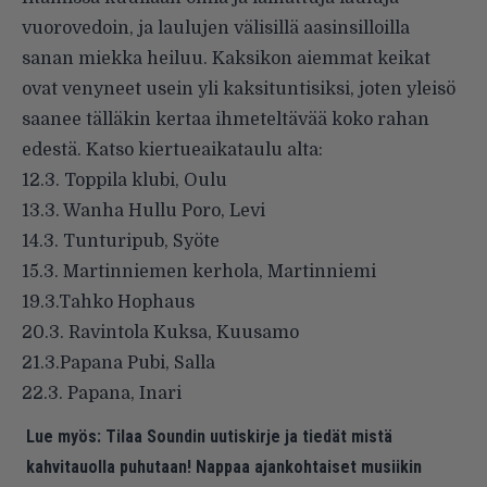
vuorovedoin, ja laulujen välisillä aasinsilloilla
sanan miekka heiluu. Kaksikon aiemmat keikat
ovat venyneet usein yli kaksituntisiksi, joten yleisö
saanee tälläkin kertaa ihmeteltävää koko rahan
edestä. Katso kiertueaikataulu alta:
12.3. Toppila klubi, Oulu
13.3. Wanha Hullu Poro, Levi
14.3. Tunturipub, Syöte
15.3. Martinniemen kerhola, Martinniemi
19.3.Tahko Hophaus
20.3. Ravintola Kuksa, Kuusamo
21.3.Papana Pubi, Salla
22.3. Papana, Inari
Lue myös:
Tilaa Soundin uutiskirje ja tiedät mistä
kahvitauolla puhutaan! Nappaa ajankohtaiset musiikin