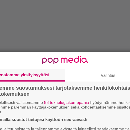
vostamme yksityisyyttäsi
Valintasi
semme suostumuksesi tarjotaksemme henkilökohtai
ökokemuksen
lellisesti valitsemamme
88 teknologiakumppania
hyödynnämme henkilö
semme paremman käyttäjäkokemuksen sekä kohdentaaksemme sisältöä
a.
ällä suostut tietojesi käyttöön seuraavasti
laitetunnisteita ja tallennamme evästeitä laitteellesi saadaksemme tie