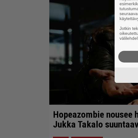
esimerkiks
tutustuma
seuraaval
käytettäv
Jotkin te
oikeutett
välilehdel
Hopeazombie nousee ha
Jukka Takalo suuntaava