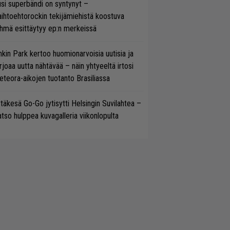
si superbändi on syntynyt –
ihtoehtorockin tekijämiehistä koostuva
hmä esittäytyy ep:n merkeissä
nkin Park kertoo huomionarvoisia uutisia ja
rjoaa uutta nähtävää – näin yhtyeeltä irtosi
teora-aikojen tuotanto Brasiliassa
täkesä Go-Go jytisytti Helsingin Suvilahtea –
tso hulppea kuvagalleria viikonlopulta