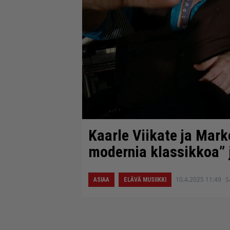
Kaarle Viikate ja Marko
modernia klassikkoa” j
10.4.2025 11:49
S
ASIAA
ELÄVÄ MUSIIKKI