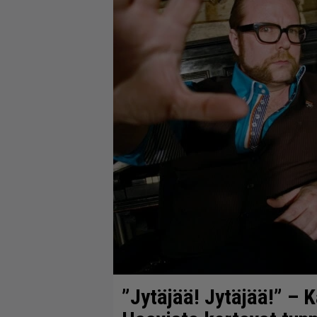
”Jytäjää! Jytäjää!” – 