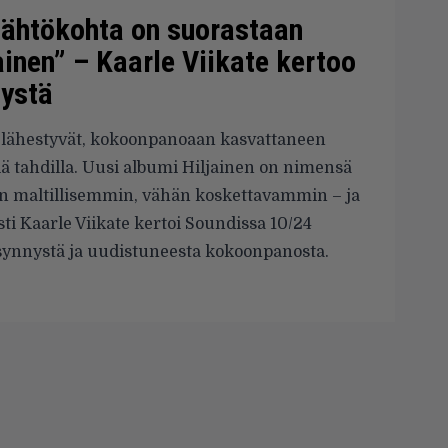
lähtökohta on suorastaan
inen” – Kaarle Viikate kertoo
nystä
 lähestyvät, kokoonpanoaan kasvattaneen
lä tahdilla. Uusi albumi Hiljainen on nimensä
 maltillisemmin, vähän koskettavammin – ja
ti Kaarle Viikate kertoi Soundissa 10/24
 synnystä ja uudistuneesta kokoonpanosta.