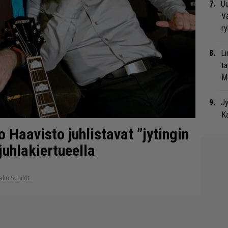
Uu
Va
ry
Li
ta
Me
Jy
Ka
 Haavisto juhlistavat ”jytingin
uhlakiertueella
aku Schildt