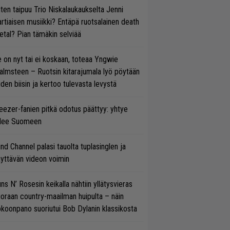
ten taipuu Trio Niskalaukaukselta Jenni
rtiaisen musiikki? Entäpä ruotsalainen death
tal? Pian tämäkin selviää
 on nyt tai ei koskaan, toteaa Yngwie
lmsteen – Ruotsin kitarajumala lyö pöytään
den biisin ja kertoo tulevasta levystä
ezer-fanien pitkä odotus päättyy: yhtye
ulee Suomeen
ind Channel palasi tauolta tuplasinglen ja
yttävän videon voimin
ns N’ Rosesin keikalla nähtiin yllätysvieras
oraan country-maailman huipulta – näin
koonpano suoriutui Bob Dylanin klassikosta