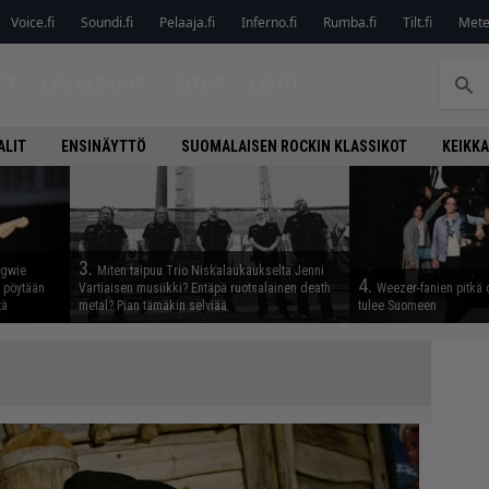
Voice.fi
Soundi.fi
Pelaaja.fi
Inferno.fi
Rumba.fi
Tilt.fi
Metel
ET
LEVYARVIOT
JUTUT
LEHTI
ALIT
ENSINÄYTTÖ
SUOMALAISEN ROCKIN KLASSIKOT
KEIKKA
3.
ngwie
Miten taipuu Trio Niskalaukaukselta Jenni
4.
ö pöytään
Vartiaisen musiikki? Entäpä ruotsalainen death
Weezer-fanien pitkä 
tä
metal? Pian tämäkin selviää
tulee Suomeen