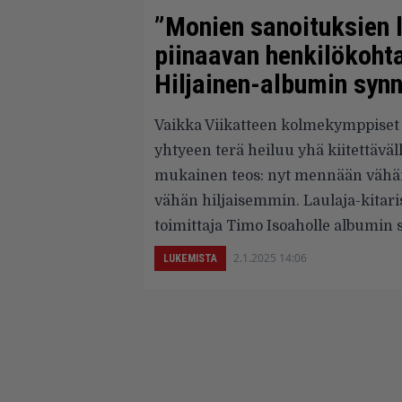
”Monien sanoituksien 
piinaavan henkilökohta
Hiljainen-albumin syn
Vaikka Viikatteen kolmekymppiset
yhtyeen terä heiluu yhä kiitettäväl
mukainen teos: nyt mennään vähän
vähän hiljaisemmin. Laulaja-kitaris
toimittaja Timo Isoaholle albumin
2.1.2025 14:06
LUKEMISTA