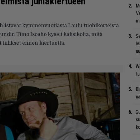
elmista juhlakiertueen
Mi
Va
me
uhlistavat kymmenvuotiasta Laulu tuohikorteista
oundin Timo Isoaho kyseli kaksikolta, mitä
Se
 fiilikset ennen kiertuetta.
Ma
uu
We
t
Bl
nä
Gu
su
ko