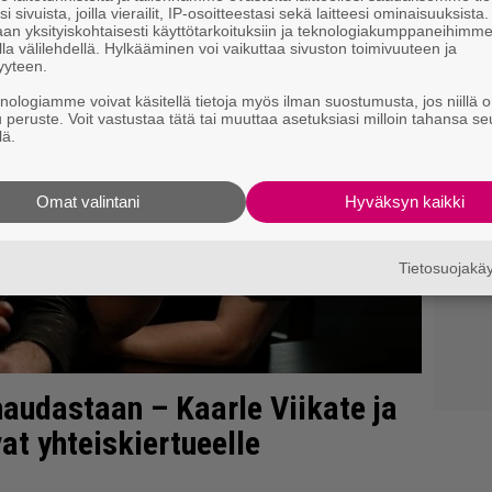
i sivuista, joilla vierailit, IP-osoitteestasi sekä laitteesi ominaisuuksista
an yksityiskohtaisesti käyttötarkoituksiin ja teknologiakumppaneihimm
la välilehdellä. Hylkääminen voi vaikuttaa sivuston toimivuuteen ja
yyteen.
knologiamme voivat käsitellä tietoja myös ilman suostumusta, jos niillä o
u peruste. Voit vastustaa tätä tai muuttaa asetuksiasi milloin tahansa se
lä.
Omat valintani
Hyväksyn kaikki
Tietosuojak
udastaan – Kaarle Viikate ja
t yhteiskiertueelle