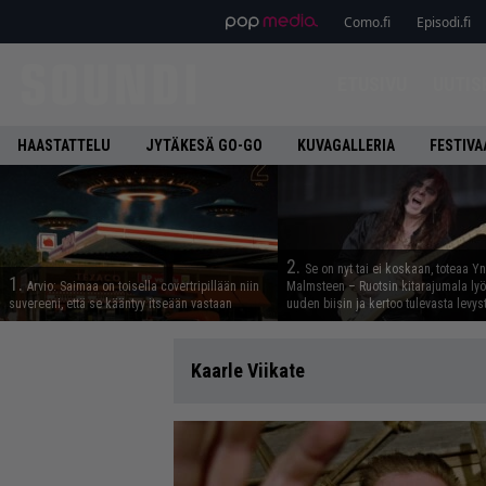
Como.fi
Episodi.fi
ETUSIVU
UUTIS
HAASTATTELU
JYTÄKESÄ GO-GO
KUVAGALLERIA
FESTIVA
2.
Se on nyt tai ei koskaan, toteaa Y
1.
Arvio: Saimaa on toisella covertripillään niin
Malmsteen – Ruotsin kitarajumala ly
suvereeni, että se kääntyy itseään vastaan
uuden biisin ja kertoo tulevasta levys
Kaarle Viikate