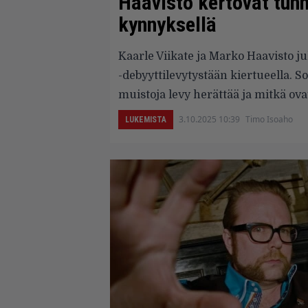
Haavisto kertovat tunn
kynnyksellä
Kaarle Viikate ja Marko Haavisto j
-debyyttilevytystään kiertueella. S
muistoja levy herättää ja mitkä ovat
3.10.2025 10:39
Timo Isoaho
LUKEMISTA