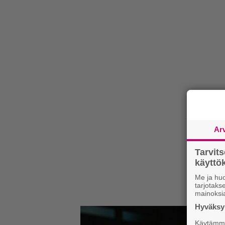
Ar
Tarvit
käytt
Me ja huo
tarjotak
mainoksi
Hyväksym
Käytämme 