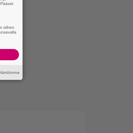
. Pääset
e
n siihen
uraavalla
äytäntömme