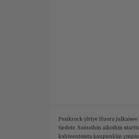
Punkrock-yhtye Huora julkaisee
tiedote. Samoihin aikoihin startt
kahteentoista kaupunkiin ympär