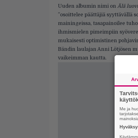
Uuden albumin nimi on
Älä luov
”osoittelee päättäjiä syyttäväll
mainingeissa, tasapainoilee tuhon
ihmismielen pimeimpiin syöverei
mukaisesti optimistinen pohjavir
Bändin laulajan Anni Lötjösen m
vaikeimman kautta.
Ar
Tarvit
käytt
Me ja huo
tarjotak
mainoksi
Hyväksym
Käytämme 