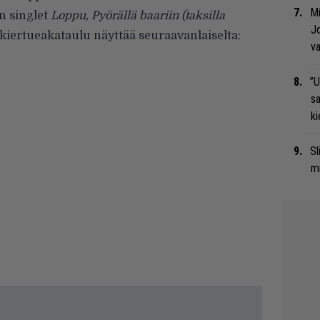
Mi
n singlet
Loppu, Pyörällä baariin (taksilla
Jo
kiertueakataulu näyttää seuraavanlaiselta:
va
”U
s
ki
Sl
mi