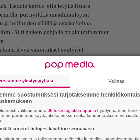
uta
. Tiedote kertoo, että levyllä Huora
ä sormella, pui nyrkkiä maailmanlopun
 ja hulluuden välillä ja syväsukeltaa
hin”. Silti kaiken pohjalla on albumin nimen
e.
ukaan levyn sanoitukset syntyivät
vostamme yksityisyyttäsi
Valintasi
semme suostumuksesi tarjotaksemme henkilökohtai
ökokemuksen
lellisesti valitsemamme
88 teknologiakumppania
hyödynnämme henkilö
semme paremman käyttäjäkokemuksen sekä kohdentaaksemme sisältöä
a.
ällä suostut tietojesi käyttöön seuraavasti
We
laitetunnisteita ja tallennamme evästeitä laitteellesi saadaksemme tie