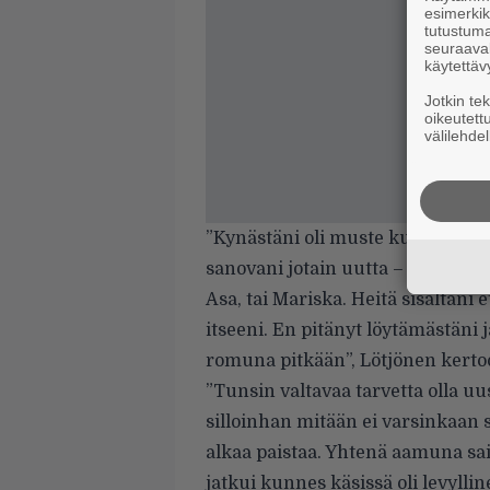
esimerkiks
tutustuma
seuraaval
käytettäv
Jotkin te
oikeutett
välilehdel
”Kynästäni oli muste kuivunut! 
sanovani jotain uutta – ja sanova
Asa, tai Mariska. Heitä sisältäni 
itseeni. En pitänyt löytämästäni ja
romuna pitkään”, Lötjönen kertoo
”Tunsin valtavaa tarvetta olla uus
silloinhan mitään ei varsinkaan
alkaa paistaa. Yhtenä aamuna sain 
jatkui kunnes käsissä oli levyllin