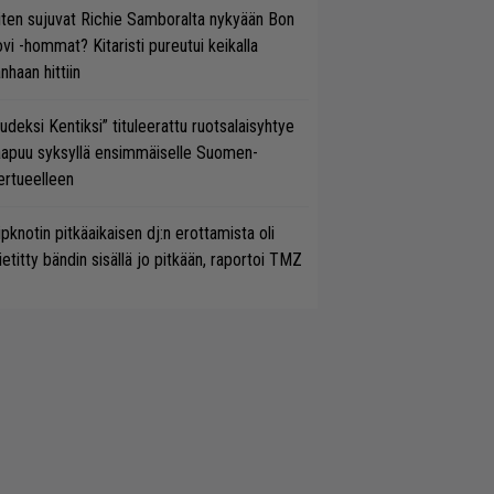
ten sujuvat Richie Samboralta nykyään Bon
vi -hommat? Kitaristi pureutui keikalla
nhaan hittiin
udeksi Kentiksi” tituleerattu ruotsalaisyhtye
aapuu syksyllä ensimmäiselle Suomen-
ertueelleen
ipknotin pitkäaikaisen dj:n erottamista oli
etitty bändin sisällä jo pitkään, raportoi TMZ