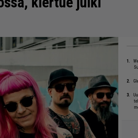
ssa, kiertue julki
We
S
Gl
Uu
te
me