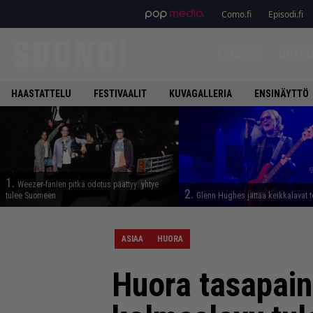
Como.fi
Episodi.fi
ETUSIVU
UUTIS
HAASTATTELU
FESTIVAALIT
KUVAGALLERIA
ENSINÄYTTÖ
1.
Weezer-fanien pitkä odotus päättyy: yhtye
2.
tulee Suomeen
Glenn Hughes jättää keikkalavat t
ASIAA
HUORA
Huora tasapaino