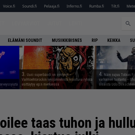
Voice.fi
Soundi.fi
Pelaaja.fi
Inferno.fi
Rumba.fi
Tilt.fi
Metel
ET
LEVYARVIOT
JUTUT
LEHTI
ELÄMÄNI SOUNDIT
MUSIIKKIBISNES
RIP
KEIKKA
SU
3.
4.
Uusi superbändi on syntynyt –
Näin sujuu Tobias Fo
Vaihtoehtorockin tekijämiehistä koostuva ryhmä
varhainen tuotanto – Gho
erveyssyistä
esittäytyy ep:n merkeissä
sisäistä Udo Dirkschnei
ilee taas tuhon ja hullu