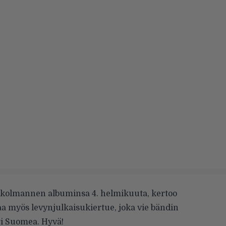
 kolmannen albuminsa 4. helmikuuta, kertoo
aa myös levynjulkaisukiertue, joka vie bändin
i Suomea. Hyvä!