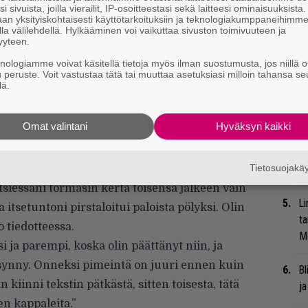
t
i sivuista, joilla vierailit, IP-osoitteestasi sekä laitteesi ominaisuuksista
an yksityiskohtaisesti käyttötarkoituksiin ja teknologiakumppaneihimm
la välilehdellä. Hylkääminen voi vaikuttaa sivuston toimivuuteen ja
Gl
yyteen.
knologiamme voivat käsitellä tietoja myös ilman suostumusta, jos niillä o
Uu
u peruste. Voit vastustaa tätä tai muuttaa asetuksiasi milloin tahansa se
lä.
Va
ry
Omat valintani
Hyväksyn kaikki
Nä
Olin suunnitellut kolmannen levyn kohdalla
tu
Tietosuojak
ni sen, kuten ihailemani lyyrikot A.W Yrjänä,
Di
etsiessäni törmäsin kerta toisensa jälkeen vain
Li
 itsetuntoni pirstaloitui paloista pölyksi. Olin
ta
 tiedotteessa.
Me
i ja parempi, koska olin päättänyt niin, ja
 synny. Onneksi pimeintä on juuri ennen kuin
Bl
kiinni tekstin pätkästä, sitten toisesta, tätä
ja
en kappaleita.”