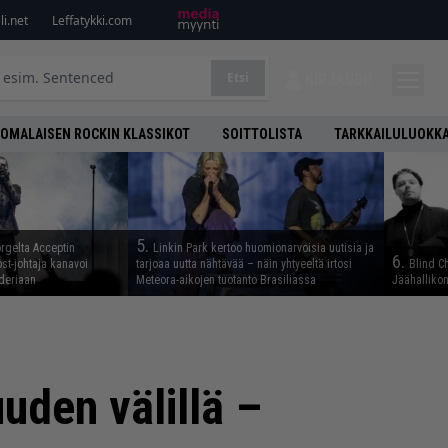
i.net
Leffatykki.com
Etsi
KIRJAUDU
OMALAISEN ROCKIN KLASSIKOT
SOITTOLISTA
TARKKAILULUOKK
5.
rgelta Acceptin
Linkin Park kertoo huomionarvoisia uutisia ja
6.
st-johtaja kanavoi
tarjoaa uutta nähtävää – näin yhtyeeltä irtosi
Blind C
deriaan
Meteora-aikojen tuotanto Brasiliassa
Jäähallikon
uden välillä –