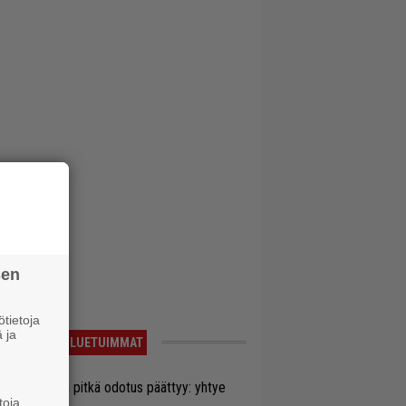
sen
tietoja
 ja
LUETUIMMAT
ezer-fanien pitkä odotus päättyy: yhtye
toja