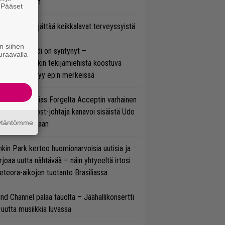
ulee Suomeen
. Pääset
e
enn Hughes jättää keikkalavat terveyssyistä
n siihen
si superbändi on syntynyt –
uraavalla
ihtoehtorockin tekijämiehistä koostuva
hmä esittäytyy ep:n merkeissä
in sujuu Tobias Forgelta Acceptin varhainen
otanto – Ghost-johtaja kanavoi sisäistä Udo
äytäntömme
rkschneideriaan
nkin Park kertoo huomionarvoisia uutisia ja
rjoaa uutta nähtävää – näin yhtyeeltä irtosi
teora-aikojen tuotanto Brasiliassa
ind Channel palaa tauolta – Jäähallikonsertti
 uutta musiikkia luvassa