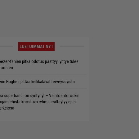
LUETUIMMAT NYT
ezer-fanien pitkä odotus päättyy: yhtye tulee
uomeen
enn Hughes jättää keikkalavat terveyssyistä
si superbändi on syntynyt – Vaihtoehtorockin
kijämiehistä koostuva ryhmä esittäytyy ep:n
rkeissä