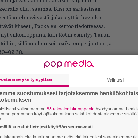
loihin ja vastaamaan Järvisen kilpailuun.
kerralla ollut saumaa. Biisi on sarkastisen
sestä unelmavävystä, joka täyttää hyvinkin
ettävät kliseet”, Packalen kertoo tiedotteessa.
nyt viikonloppuna, kun Robin esiintyy Turun
öihin, sillä miehen soittoaika on perjantain ja
.30–02.30.
vostamme yksityisyyttäsi
Valintasi
semme suostumuksesi tarjotaksemme henkilökohtai
ökokemuksen
Ar
lellisesti valitsemamme
88 teknologiakumppania
hyödynnämme henkilö
semme paremman käyttäjäkokemuksen sekä kohdentaaksemme sisältöä
su
a.
ällä suostut tietojesi käyttöön seuraavasti
Gu
laitetunnisteita ja tallennamme evästeitä laitteellesi saadaksemme tie