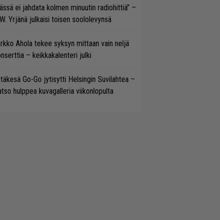
ässä ei jahdata kolmen minuutin radiohittiä” –
W. Yrjänä julkaisi toisen soololevynsä
rkko Ahola tekee syksyn mittaan vain neljä
nserttia – keikkakalenteri julki
täkesä Go-Go jytisytti Helsingin Suvilahtea –
tso hulppea kuvagalleria viikonlopulta