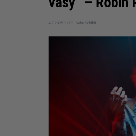
väsy” – Robin 
4.7.2025 11:09
Saku Schildt