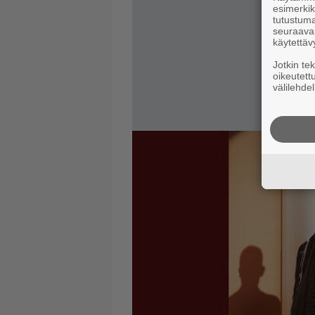
esimerkiks
tutustuma
seuraaval
käytettäv
Jotkin te
oikeutett
välilehdel