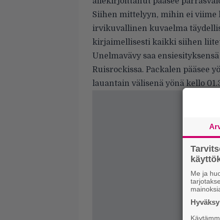
allekirjoittanut pääsee parrasva
Siihen mittelyyn, mihin ei viime 
irvikuvallinen kuvaelma täydelli
kirjaimellisesti kaikki siihen liit
Unelmavävy saa ensiesityksensä 
Ruisrockissa. Packalen pääsee yöt
lauantain välisenä yönä kello 01
Ar
Tarvit
käytt
Me ja huo
tarjotak
mainoksi
Hyväksym
Käytämme 