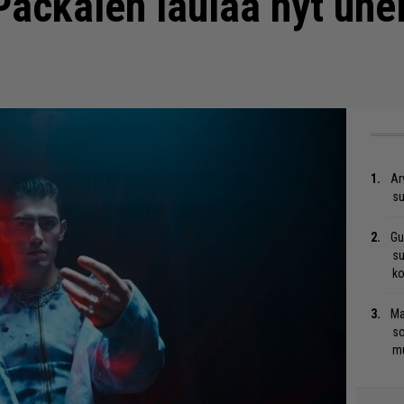
Packalen laulaa nyt un
Ar
su
Gu
su
ko
Ma
so
mu