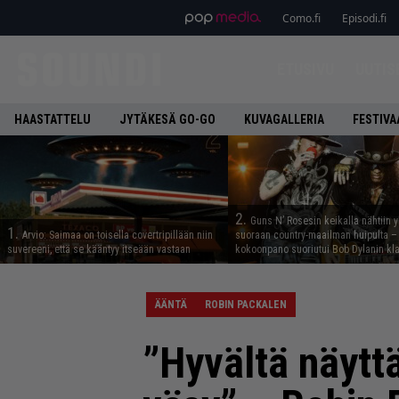
Como.fi
Episodi.fi
ETUSIVU
UUTIS
HAASTATTELU
JYTÄKESÄ GO-GO
KUVAGALLERIA
FESTIVA
2.
Guns N’ Rosesin keikalla nähtiin y
1.
Arvio: Saimaa on toisella covertripillään niin
suoraan country-maailman huipulta –
suvereeni, että se kääntyy itseään vastaan
kokoonpano suoriutui Bob Dylanin kl
ÄÄNTÄ
ROBIN PACKALEN
”Hyvältä näyttä