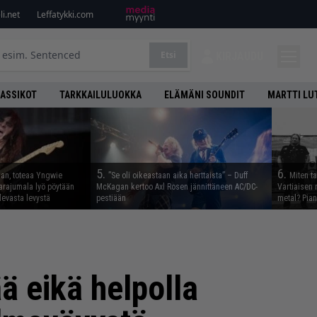
i.net
Leffatykki.com
Etsi
KIRJAUDU
LASSIKOT
TARKKAILULUOKKA
ELÄMÄNI SOUNDIT
MARTTI LU
5.
6.
aan, toteaa Yngwie
”Se oli oikeastaan aika herttaista” – Duff
Miten t
arajumala lyö pöytään
McKagan kertoo Axl Rosen jännittäneen AC/DC-
Vartiaisen 
levasta levystä
pestiään
metal? Pian
ä eikä helpolla