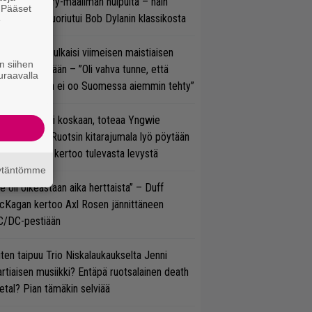
oraan country-maailman huipulta – näin
. Pääset
koonpano suoriutui Bob Dylanin klassikosta
e
rko Annala julkaisi viimeisen maistiaisen
n siihen
olodebyytiltään – ”Oli vahva tunne, että
uraavalla
llaista musaa ei oo Suomessa aiemmin tehty”
 on nyt tai ei koskaan, toteaa Yngwie
lmsteen – Ruotsin kitarajumala lyö pöytään
den biisin ja kertoo tulevasta levystä
äytäntömme
e oli oikeastaan aika herttaista” – Duff
cKagan kertoo Axl Rosen jännittäneen
C/DC-pestiään
ten taipuu Trio Niskalaukaukselta Jenni
rtiaisen musiikki? Entäpä ruotsalainen death
tal? Pian tämäkin selviää