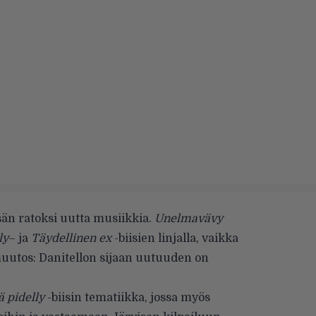
sän ratoksi uutta musiikkia.
Unelmavävy
ly
– ja
Täydellinen ex
-biisien linjalla, vaikka
muutos: Danitellon sijaan uutuuden on
ä pidelly
-biisin tematiikka, jossa myös