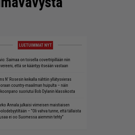
elmavävystä
LUETUIMMAT NYT
vio: Saimaa on toisella covertripillään niin
vereeni, että se kääntyy itseään vastaan
ns N’ Rosesin keikalla nähtiin yllätysvieras
oraan country-maailman huipulta – näin
koonpano suoriutui Bob Dylanin klassikosta
rko Annala julkaisi viimeisen maistiaisen
olodebyytiltään – ”Oli vahva tunne, että tällaista
saa ei oo Suomessa aiemmin tehty”