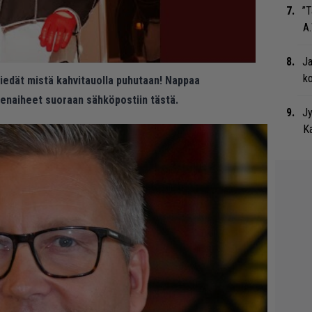
”T
A.
Ja
ko
 tiedät mistä kahvitauolla puhutaan! Nappaa
eenaiheet suoraan sähköpostiin tästä.
Jy
Ka