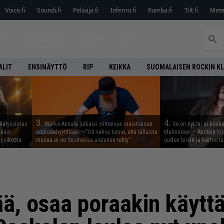
Voice.fi
Soundi.fi
Pelaaja.fi
Inferno.fi
Rumba.fi
Tilt.fi
Metel
ET
LEVYARVIOT
JUTUT
LEHTI
ALIT
ENSINÄYTTÖ
RIP
KEIKKA
SUOMALAISEN ROCKIN K
3.
4.
llätysvieras
Marko Annala julkaisi viimeisen maistiaisen
Se on nyt tai ei kosk
 näin
soolodebyytiltään – ”Oli vahva tunne, että tällaista
Malmsteen – Ruotsin kit
assikosta
musaa ei oo Suomessa aiemmin tehty”
uuden biisin ja kertoo tu
ä, osaa poraakin käyttä