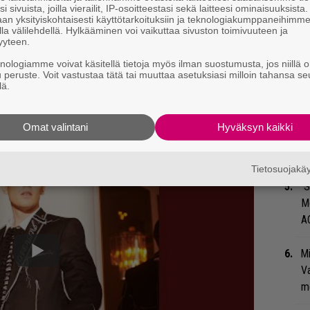
su
i sivuista, joilla vierailit, IP-osoitteestasi sekä laitteesi ominaisuuksista
ko
an yksityiskohtaisesti käyttötarkoituksiin ja teknologiakumppaneihimm
la välilehdellä. Hylkääminen voi vaikuttaa sivuston toimivuuteen ja
yyteen.
Ma
knologiamme voivat käsitellä tietoja myös ilman suostumusta, jos niillä o
so
u peruste. Voit vastustaa tätä tai muuttaa asetuksiasi milloin tahansa se
tä
lä.
Se
Omat valintani
Hyväksyn kaikki
Ma
uu
Tietosuojak
”S
M
A
Mi
Va
me