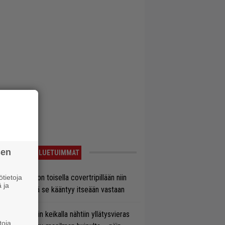
sen
LUETUIMMAT
vio: Saimaa on toisella covertripillään niin
tietoja
 ja
vereeni, että se kääntyy itseään vastaan
ns N’ Rosesin keikalla nähtiin yllätysvieras
toja