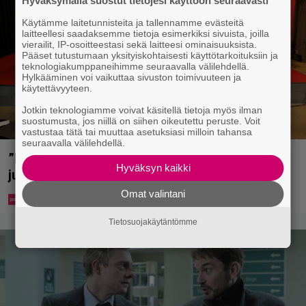
Hyväksymällä suostut tietojesi käyttöön seuraavasti
Käytämme laitetunnisteita ja tallennamme evästeitä
laitteellesi saadaksemme tietoja esimerkiksi sivuista, joilla
vierailit, IP-osoitteestasi sekä laitteesi ominaisuuksista.
Pääset tutustumaan yksityiskohtaisesti käyttötarkoituksiin ja
teknologiakumppaneihimme seuraavalla välilehdellä.
Hylkääminen voi vaikuttaa sivuston toimivuuteen ja
käytettävyyteen.
Jotkin teknologiamme voivat käsitellä tietoja myös ilman
suostumusta, jos niillä on siihen oikeutettu peruste. Voit
vastustaa tätä tai muuttaa asetuksiasi milloin tahansa
seuraavalla välilehdellä.
”Että semmonen sirkus” – TTK-kilpailijat
Hyväksyn kaikki
julkistettiin ja kansalla on sanottavaa
Omat valintani
Tietosuojakäytäntömme