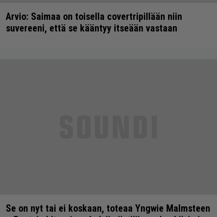
Arvio: Saimaa on toisella covertripillään niin
suvereeni, että se kääntyy itseään vastaan
Se on nyt tai ei koskaan, toteaa Yngwie Malmsteen