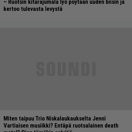
– Ruotsin kitarajumala lyö pöytään uuden biisin ja
kertoo tulevasta levystä
Miten taipuu Trio Niskalaukaukselta Jenni
Vartiaisen musiikki? Entäpä ruotsalainen death