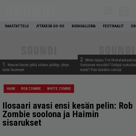
HAASTATTELU
JYTÄKESÄ GO-GO
KUVAGALLERIA
FESTIVAALIT
EN
2.
Miten taipuu Trio Niskalaukaukse
1.
Weezer-fanien pitkä odotus päättyy: yhtye
Vartiaisen musiikki? Entäpä ruotsala
tulee Suomeen
metal? Pian tämäkin selviää
HAIM
ROB ZOMBIE
WHITE ZOMBIE
Ilosaari avasi ensi kesän pelin: Rob
Zombie soolona ja Haimin
sisarukset