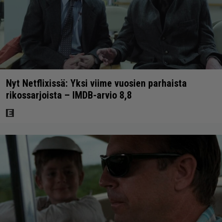
Nyt Netflixissä: Yksi viime vuosien parhaista
rikossarjoista – IMDB-arvio 8,8