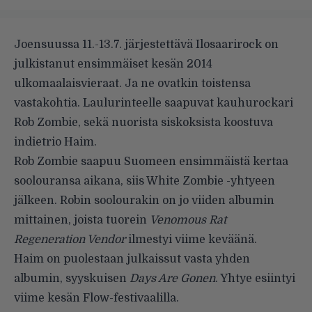
Joensuussa 11.-13.7. järjestettävä Ilosaarirock on
julkistanut ensimmäiset kesän 2014
ulkomaalaisvieraat. Ja ne ovatkin toistensa
vastakohtia. Laulurinteelle saapuvat kauhurockari
Rob Zombie, sekä nuorista siskoksista koostuva
indietrio Haim.
Rob Zombie saapuu Suomeen ensimmäistä kertaa
soolouransa aikana, siis White Zombie -yhtyeen
jälkeen. Robin soolourakin on jo viiden albumin
mittainen, joista tuorein
Venomous Rat
Regeneration Vendor
ilmestyi viime keväänä.
Haim on puolestaan julkaissut vasta yhden
albumin, syyskuisen
Days Are Gonen
. Yhtye esiintyi
viime kesän Flow-festivaalilla.