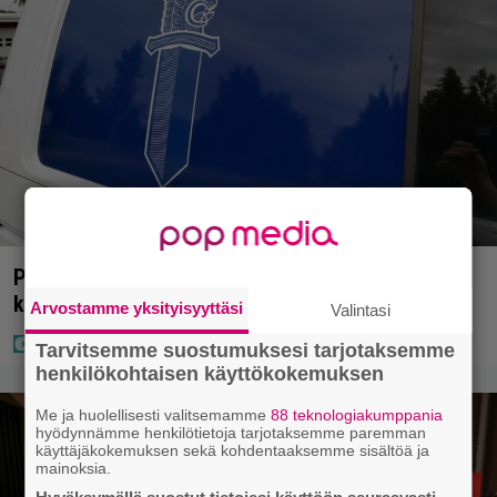
Poliisilla tehovalvonta – tästä kysymys ja näin
kauan kestää
Arvostamme yksityisyyttäsi
Valintasi
Tarvitsemme suostumuksesi tarjotaksemme
henkilökohtaisen käyttökokemuksen
Me ja huolellisesti valitsemamme
88 teknologiakumppania
hyödynnämme henkilötietoja tarjotaksemme paremman
käyttäjäkokemuksen sekä kohdentaaksemme sisältöä ja
mainoksia.