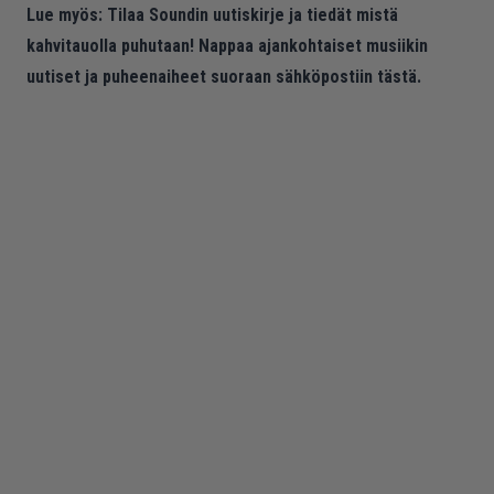
Lue myös:
Tilaa Soundin uutiskirje ja tiedät mistä
kahvitauolla puhutaan! Nappaa ajankohtaiset musiikin
uutiset ja puheenaiheet suoraan sähköpostiin tästä.