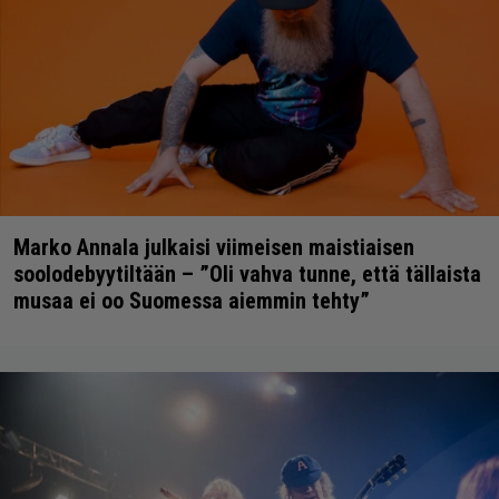
Marko Annala julkaisi viimeisen maistiaisen
soolodebyytiltään – ”Oli vahva tunne, että tällaista
musaa ei oo Suomessa aiemmin tehty”