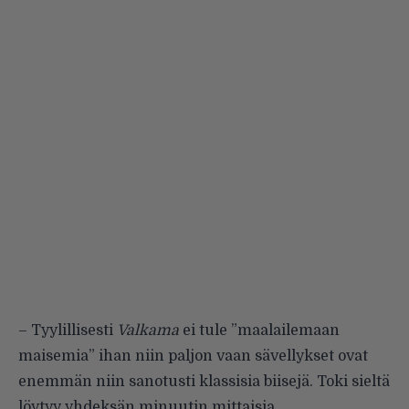
– Tyylillisesti
Valkama
ei tule ”maalailemaan
maisemia” ihan niin paljon vaan sävellykset ovat
enemmän niin sanotusti klassisia biisejä. Toki sieltä
löytyy yhdeksän minuutin mittaisia