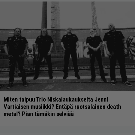
Miten taipuu Trio Niskalaukaukselta Jenni
Vartiaisen musiikki? Entäpä ruotsalainen death
metal? Pian tämäkin selviää