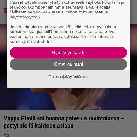
Pääset tutustumaan yksityiskohtaisesti käyttötarkoituksiin ja
teknologiakumppaneihimme seuraavalla välilehdellä.
Hylkääminen voi vaikuttaa sivuston toimivuuteen ja
käytettävyyteen.
Jotkin teknologiamme voivat käsitellä tietoja myös ilman
suostumusta, jos niillä on siihen oikeutettu peruste. Voit
vastustaa tätä tai muuttaa asetuksiasi milloin tahansa
seuraavalla välilehdellä.
Hyväksyn kaikki
Omat valintani
Tietosuojakäytäntömme
Vappu Pimiä sai huonoa palvelua ravintolassa –
pettyi siellä kahteen asiaan