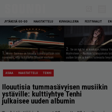
JYTÄKESÄ GO-GO
HAASTATTELU
KUVAGALLERIA
FESTIVAALIT
EN
2.
Se on nyt tai ei koskaan, toteaa Y
1.
Arvio: Saimaa on toisella covertripillään niin
Malmsteen – Ruotsin kitarajumala ly
suvereeni, että se kääntyy itseään vastaan
uuden biisin ja kertoo tulevasta levys
ASIAA
HAASTATTELU
TENHI
Ilouutisia tummasävyisen musiikin
ystäville: kulttiyhtye Tenhi
julkaisee uuden albumin