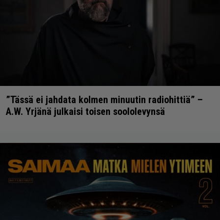
”Tässä ei jahdata kolmen minuutin radiohittiä” –
A.W. Yrjänä julkaisi toisen soololevynsä