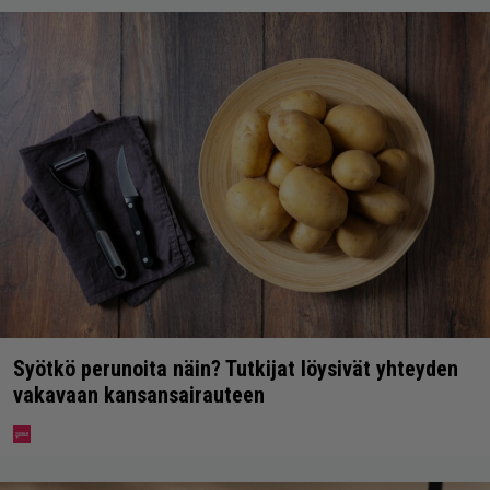
Syötkö perunoita näin? Tutkijat löysivät yhteyden
vakavaan kansansairauteen