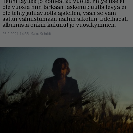
Tenhi täyttää jo komeat 25 vuotta. Yhtye itse ei
ole vuosia niin tarkaan laskenut: uutta levyä ei
ole tehty juhlavuotta ajatellen, vaan se vain
sattui valmistumaan näihin aikohin. Edellisesti
albumista onkin kulunut jo vuosikymmen.
26.2.2021 14:35
Saku Schildt