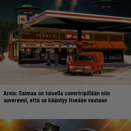
Arvio: Saimaa on toisella covertripillään niin
suvereeni, että se kääntyy itseään vastaan