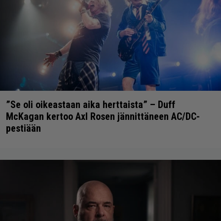
”Se oli oikeastaan aika herttaista” – Duff
McKagan kertoo Axl Rosen jännittäneen AC/DC-
pestiään