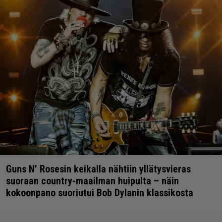
Guns N’ Rosesin keikalla nähtiin yllätysvieras
suoraan country-maailman huipulta – näin
kokoonpano suoriutui Bob Dylanin klassikosta