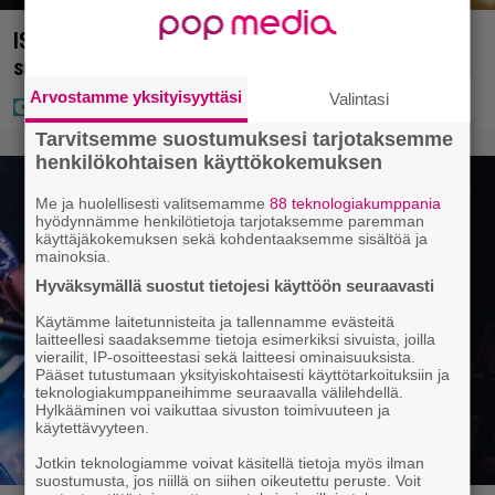
IS: Hjalliksen ja Jasminen häissä suomalainen
supertähti
Arvostamme yksityisyyttäsi
Valintasi
Tarvitsemme suostumuksesi tarjotaksemme
henkilökohtaisen käyttökokemuksen
Me ja huolellisesti valitsemamme
88 teknologiakumppania
hyödynnämme henkilötietoja tarjotaksemme paremman
käyttäjäkokemuksen sekä kohdentaaksemme sisältöä ja
mainoksia.
Hyväksymällä suostut tietojesi käyttöön seuraavasti
Käytämme laitetunnisteita ja tallennamme evästeitä
laitteellesi saadaksemme tietoja esimerkiksi sivuista, joilla
vierailit, IP-osoitteestasi sekä laitteesi ominaisuuksista.
Pääset tutustumaan yksityiskohtaisesti käyttötarkoituksiin ja
teknologiakumppaneihimme seuraavalla välilehdellä.
Hylkääminen voi vaikuttaa sivuston toimivuuteen ja
käytettävyyteen.
Jotkin teknologiamme voivat käsitellä tietoja myös ilman
suostumusta, jos niillä on siihen oikeutettu peruste. Voit