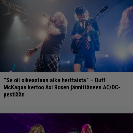
”Se oli oikeastaan aika herttaista” – Duff
McKagan kertoo Axl Rosen jännittäneen AC/DC-
pestiään