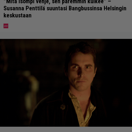
”Mitä isompi vehje, sen paremmin kulkee” –
Susanna Penttilä suuntasi Bangbussinsa Helsingin
keskustaan