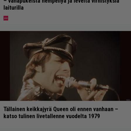
– vähäpukeista hempeilyä ja leveitä virnistyksiä
laiturilla
Tällainen keikkajyrä Queen oli ennen vanhaan –
katso tulinen livetallenne vuodelta 1979