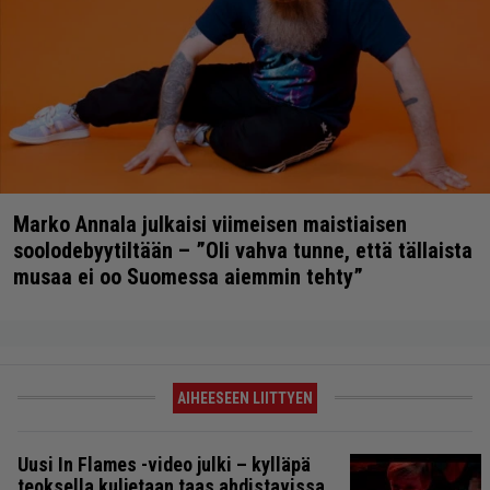
Marko Annala julkaisi viimeisen maistiaisen
soolodebyytiltään – ”Oli vahva tunne, että tällaista
musaa ei oo Suomessa aiemmin tehty”
AIHEESEEN LIITTYEN
Uusi In Flames -video julki – kylläpä
teoksella kuljetaan taas ahdistavissa