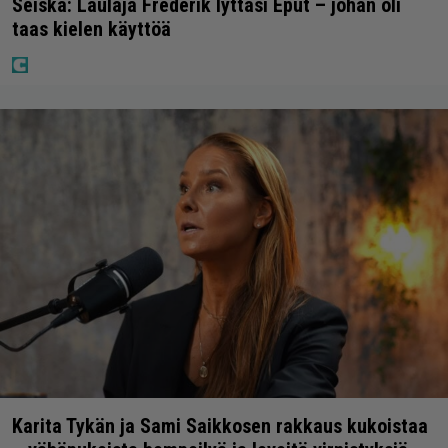
Seiska: Laulaja Frederik lyttäsi Eput – johan oli
taas kielen käyttöä
Karita Tykän ja Sami Saikkosen rakkaus kukoistaa