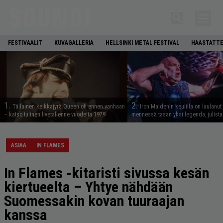
FESTIVAALIT
KUVAGALLERIA
HELLSINKI METAL FESTIVAL
HAASTATTE
1.
2.
Tällainen keikkajyrä Queen oli ennen vanhaan
Iron Maidenin keulilla on laulanut
– katso tulinen livetallenne vuodelta 1979
mennessä tasan yksi legenda, julistaa
ASIAA
IN FLAMES
In Flames -kitaristi sivussa kesän
kiertueelta – Yhtye nähdään
Suomessakin kovan tuuraajan
kanssa