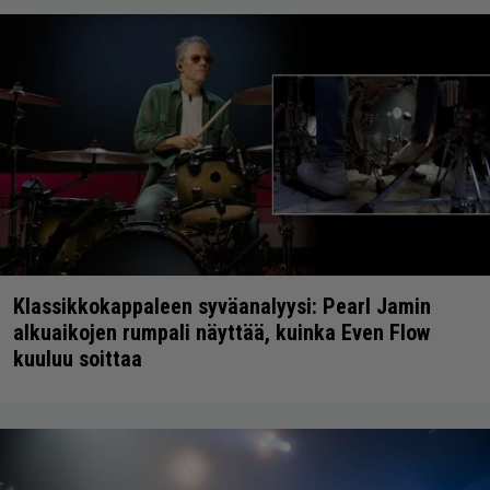
Klassikkokappaleen syväanalyysi: Pearl Jamin
alkuaikojen rumpali näyttää, kuinka Even Flow
kuuluu soittaa