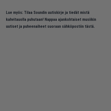
Lue myös:
Tilaa Soundin uutiskirje ja tiedät mistä
kahvitauolla puhutaan! Nappaa ajankohtaiset musiikin
uutiset ja puheenaiheet suoraan sähköpostiin tästä.