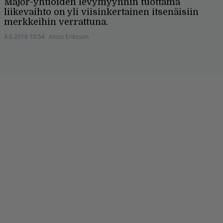
Major-yhtiöiden levymyynnin tuottama
liikevaihto on yli viisinkertainen itsenäisiin
merkkeihin verrattuna.
4.6.2016 10:54
Anssi Eriksson