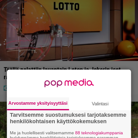
Täällä pelattiin lauantain Loton ja Jokerin isot
rahat – Tokmannilla, ABC:lla, netissä…
Arvostamme yksityisyyttäsi
Valintasi
Tarvitsemme suostumuksesi tarjotaksemme
henkilökohtaisen käyttökokemuksen
Me ja huolellisesti valitsemamme
88 teknologiakumppania
hyödynnämme henkilötietoja tarjotaksemme paremman