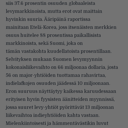
siis 37.6 prosentin osuuden globaaleista
levymarkkinoista, mutta erot ovat maittain
hyvinkin suuria. Ääripäinä raportissa
mainitaan Etelä-Korea, joss itsenäisten merkkien
osuus huitelee 88 prosentissa paikallisista
markkinoista, sekä Suomi, joka on
tämän vastakohta kuudellatoista prosentillaan.
Selvityksen mukaan Suomen levymyynnin
kokonaisliikevaihto on 66 miljoonaa dollaria, josta
56 on major-yhtiöiden tuottamaa rahavirtaa,
indielafkojen osuuden jäädessä 10 miljoonaan.
Eron suuruus näyttäytyy kaikessa karuudessaan
erityisen hyvin fyysisten äänitteiden myynnissä,
jossa suuret levy-yhtiöt pyörittävät 13 miljoonan
liikevaihtoa indieyhtiöiden kahta vastaan.
Mielenkiintoisesti ja hämmentävästikin luvut