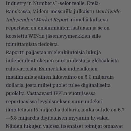
Industry in Numbers” -selonteolle. Etelä-
Ranskassa, Midem-messuilla julkaistu
Worldwide
Independent Market Report
-nimellä kulkeva
reportaasi on ensimmäinen laatuaan ja se on
koostettu WIN:in jäsenlevymerkkien sille
toimittamista tiedoista.
Raportti paljastaa mielenkiintoisia lukuja
independent-skenen suuruudesta ja globaaleista
rahavirroista. Esimerkiksi indielafkojen
maailmanlaajuinen liikevaihto on 5.6 miljardia
dollaria, josta miltei puolet tulee digitaaliselta
puolelta. Vastaavasti IFPI:n vuotuisessa
reportaasissa levybisneksen suuruudeksi
ilmoitetaan 15 miljardia dollaria, jonka suhde on 6.7
—5.8 miljardia digitaalisen myynnin hyväksi.
Näiden lukujen valossa itsenäiset toimijat omaavat