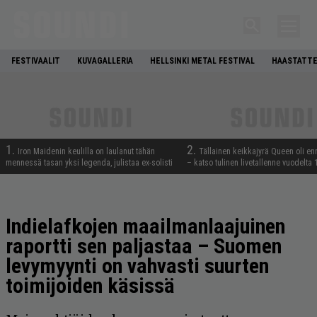
FESTIVAALIT
KUVAGALLERIA
HELLSINKI METAL FESTIVAL
HAASTATTE
1.
2.
Iron Maidenin keulilla on laulanut tähän
Tällainen keikkajyrä Queen oli e
mennessä tasan yksi legenda, julistaa ex-solisti
– katso tulinen livetallenne vuodelta
Indielafkojen maailmanlaajuinen
raportti sen paljastaa – Suomen
levymyynti on vahvasti suurten
toimijoiden käsissä