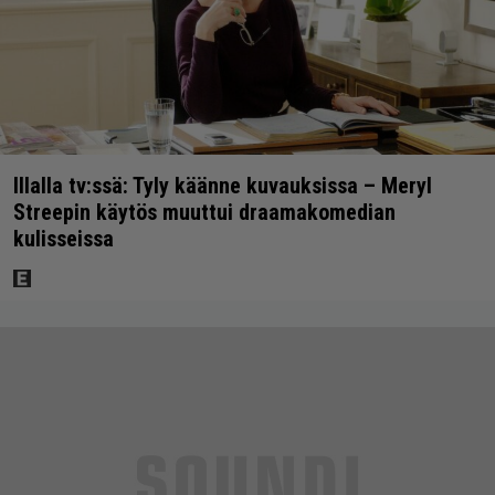
Illalla tv:ssä: Tyly käänne kuvauksissa – Meryl
Streepin käytös muuttui draamakomedian
kulisseissa