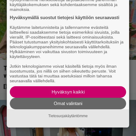
käyttäjäkokemuksen sekä kohdentaaksemme sisältöä ja
mainoksia.
Hyväksymällä suostut tietojesi käyttöön seuraavasti
Käytämme laitetunnisteita ja tallennamme evästeitä
laitteellesi saadaksemme tietoja esimerkiksi sivuista, joilla
vierailit, IP-osoitteestasi sekä laitteesi ominaisuuksista.
Pääset tutustumaan yksityiskohtaisesti käyttötarkoituksiin ja
teknologiakumppaneihimme seuraavalla välilehdellä.
Hylkääminen voi vaikuttaa sivuston toimivuuteen ja
käytettävyyteen.
Jotkin teknologiamme voivat käsitellä tietoja myös ilman
Tänään tv:ssä: Koskettava kotimainen elokuva
suostumusta, jos niillä on siihen oikeutettu peruste. Voit
vuodelta 2020 – ”Tehty isolla sydämellä”
vastustaa tätä tai muuttaa asetuksiasi milloin tahansa
seuraavalla välilehdellä.
Hyväksyn kaikki
Omat valintani
Tietosuojakäytäntömme