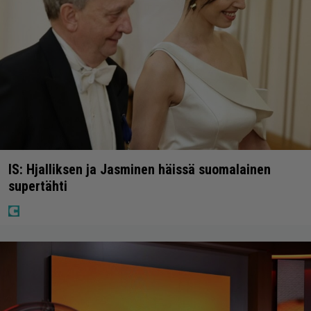
IS: Hjalliksen ja Jasminen häissä suomalainen
supertähti