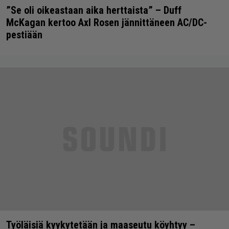
”Se oli oikeastaan aika herttaista” – Duff
McKagan kertoo Axl Rosen jännittäneen AC/DC-
pestiään
Työläisiä kyykytetään ja maaseutu köyhtyy –