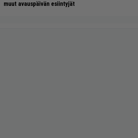
muut avauspäivän esiintyjät