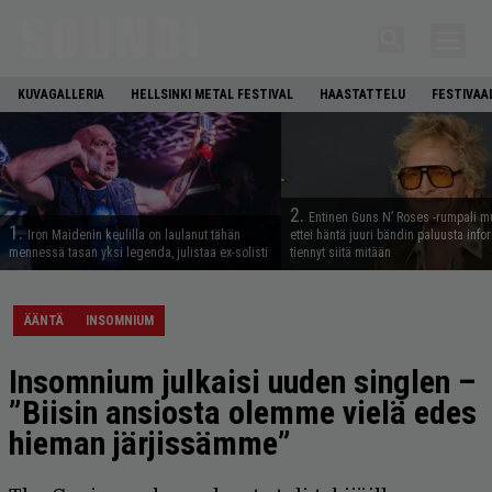
KUVAGALLERIA
HELLSINKI METAL FESTIVAL
HAASTATTELU
FESTIVAA
2.
Entinen Guns N’ Roses -rumpali mu
1.
Iron Maidenin keulilla on laulanut tähän
ettei häntä juuri bändin paluusta info
mennessä tasan yksi legenda, julistaa ex-solisti
tiennyt siitä mitään
ÄÄNTÄ
INSOMNIUM
Insomnium julkaisi uuden singlen –
”Biisin ansiosta olemme vielä edes
hieman järjissämme”