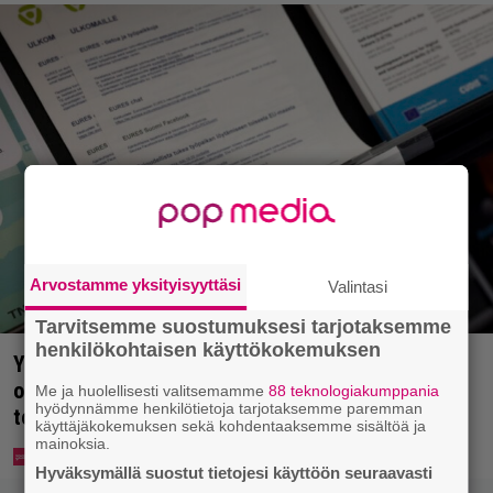
Arvostamme yksityisyyttäsi
Valintasi
Tarvitsemme suostumuksesi tarjotaksemme
henkilökohtaisen käyttökokemuksen
Yle: Uuden lain myötä työnhakijan täytyy kertoa
osaamisestaan julkisesti netissä – yrittäjät
Me ja huolellisesti valitsemamme
88 teknologiakumppania
hyödynnämme henkilötietoja tarjotaksemme paremman
toivovat rangaistusta laiminlyönnistä
käyttäjäkokemuksen sekä kohdentaaksemme sisältöä ja
mainoksia.
Hyväksymällä suostut tietojesi käyttöön seuraavasti