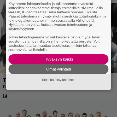
Käytämme laitetunnisteita ja tallennamme evästeitä
laitteellesi saadaksemme tietoja esimerkiksi sivuista, joilla
vierailit, IP-osoitteestasi sekä laitteesi ominaisuuksista.
Pääset tutustumaan yksityiskohtaisesti käyttötarkoituksiin ja
teknologiakumppaneihimme seuraavalla välilehdellä.
Hylkääminen voi vaikuttaa sivuston toimivuuteen ja
käytettävyyteen.
Jotkin teknologiamme voivat käsitellä tietoja myös ilman
suostumusta, jos niillä on siihen oikeutettu peruste. Voit
vastustaa tätä tai muuttaa asetuksiasi milloin tahansa
seuraavalla välilehdellä.
Hyväksyn kaikki
Omat valintani
Tänään tv:ssä: Vuoden 1997 Bond-leffassa
Tietosuojakäytäntömme
nähdään hämmenttävän nykyaikainen kännykkä