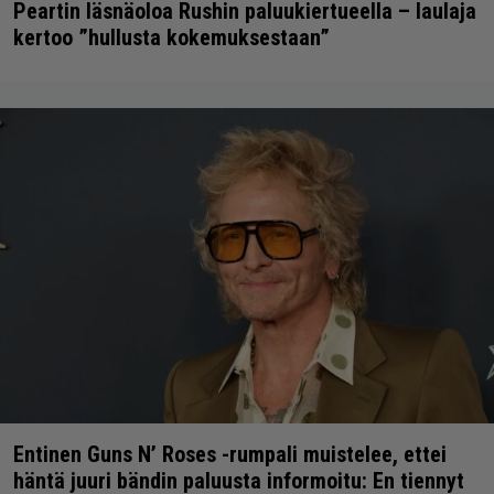
Peartin läsnäoloa Rushin paluukiertueella – laulaja
kertoo ”hullusta kokemuksestaan”
Entinen Guns N’ Roses -rumpali muistelee, ettei
häntä juuri bändin paluusta informoitu: En tiennyt