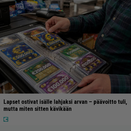
Lapset ostivat isälle lahjaksi arvan – päävoitto tuli,
mutta miten sitten kävikään