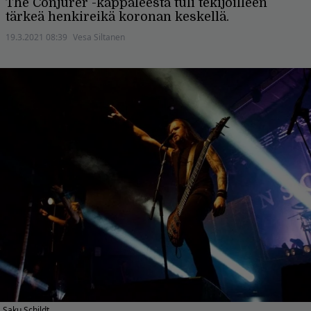
The Conjurer -kappaleesta tuli tekijöilleen
tärkeä henkireikä koronan keskellä.
19.3.2021 08:39
Vesa Siltanen
Saku Schildt