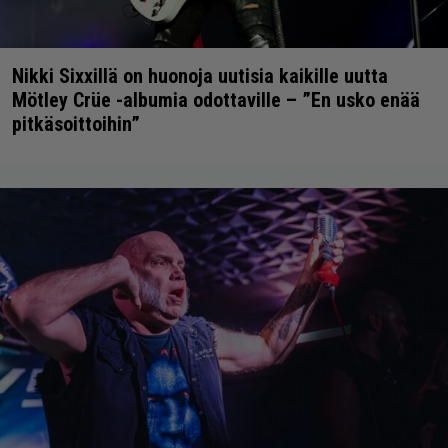
Nikki Sixxillä on huonoja uutisia kaikille uutta
Mötley Crüe -albumia odottaville – ”En usko enää
pitkäsoittoihin”