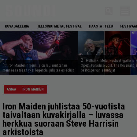
KUVAGALLERIA
HELLSINKI METAL FESTIVAL
HAASTATTELU
FESTIVAA
2.
Hellsinki Metal Festival -galleria, 
1.
Iron Maidenin keulilla on laulanut tähän
Opeth, Paradise Lost, The Kovenant j
mennessä tasan yksi legenda, julistaa ex-solisti
päätöspäivän esiintyjät
ASIAA
IRON MAIDEN
Iron Maiden juhlistaa 50-vuotista
taivaltaan kuvakirjalla – luvassa
herkkua suoraan Steve Harrisin
arkistoista