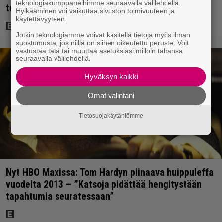
teknologiakumppaneihimme seuraavalla välilehdellä.
tuntia hengästyttävää toimintaa”
Hylkääminen voi vaikuttaa sivuston toimivuuteen ja
käytettävyyteen.
Jotkin teknologiamme voivat käsitellä tietoja myös ilman
suostumusta, jos niillä on siihen oikeutettu peruste. Voit
vastustaa tätä tai muuttaa asetuksiasi milloin tahansa
seuraavalla välilehdellä.
Hyväksyn kaikki
Omat valintani
Tietosuojakäytäntömme
Nyt HBO Maxissa: Tom Hardyn piinaava huippuleffa
vuodelta 2013 – ”Katsoja pidättää hengitystään
tapahtumia seuratessaan”