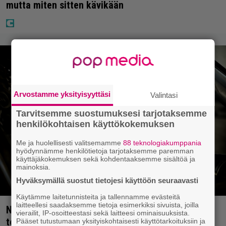
mutta miten sitten kävikään
Arvostamme yksityisyyttäsi
Valintasi
Tarvitsemme suostumuksesi tarjotaksemme
henkilökohtaisen käyttökokemuksen
Me ja huolellisesti valitsemamme
88 teknologiakumppania
hyödynnämme henkilötietoja tarjotaksemme paremman
käyttäjäkokemuksen sekä kohdentaaksemme sisältöä ja
mainoksia.
Hyväksymällä suostut tietojesi käyttöön seuraavasti
Käytämme laitetunnisteita ja tallennamme evästeitä
laitteellesi saadaksemme tietoja esimerkiksi sivuista, joilla
Netflixistä poistuu viiden tähden
vierailit, IP-osoitteestasi sekä laitteesi ominaisuuksista.
toimintaspektaakkeli vuodelta 2015 – ”Kaksi
Pääset tutustumaan yksityiskohtaisesti käyttötarkoituksiin ja