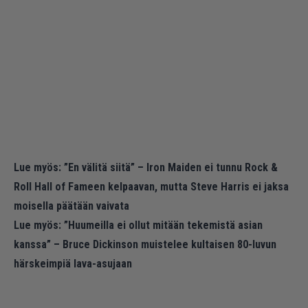
Lue myös:
”En välitä siitä” – Iron Maiden ei tunnu Rock &
Roll Hall of Fameen kelpaavan, mutta Steve Harris ei jaksa
moisella päätään vaivata
Lue myös:
”Huumeilla ei ollut mitään tekemistä asian
kanssa” – Bruce Dickinson muistelee kultaisen 80-luvun
härskeimpiä lava-asujaan