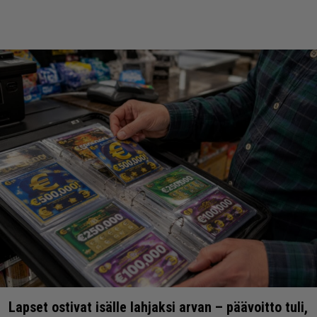
Lapset ostivat isälle lahjaksi arvan – päävoitto tuli,