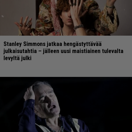
Stanley Simmons jatkaa hengästyttävää
julkaisutahtia – jälleen uusi maistiainen tulevalta
levyltä julki