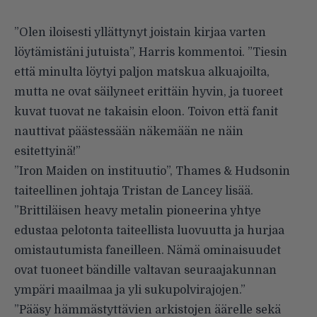
”Olen iloisesti yllättynyt joistain kirjaa varten
löytämistäni jutuista”, Harris kommentoi. ”Tiesin
että minulta löytyi paljon matskua alkuajoilta,
mutta ne ovat säilyneet erittäin hyvin, ja tuoreet
kuvat tuovat ne takaisin eloon. Toivon että fanit
nauttivat päästessään näkemään ne näin
esitettyinä!”
”Iron Maiden on instituutio”, Thames & Hudsonin
taiteellinen johtaja Tristan de Lancey lisää.
”Brittiläisen heavy metalin pioneerina yhtye
edustaa pelotonta taiteellista luovuutta ja hurjaa
omistautumista faneilleen. Nämä ominaisuudet
ovat tuoneet bändille valtavan seuraajakunnan
ympäri maailmaa ja yli sukupolvirajojen.”
”Pääsy hämmästyttävien arkistojen äärelle sekä