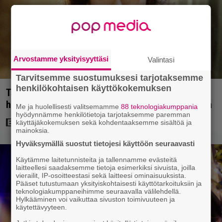
Arvostamme yksityisyyttäsi
Valintasi
Tarvitsemme suostumuksesi tarjotaksemme
henkilökohtaisen käyttökokemuksen
Tänän tv:ssä: Esko Salminen ja Satu Silvo tekevät
hienot pääroolit vuoden 1984 menestyselokuvassa
Me ja huolellisesti valitsemamme
88 teknologiakumppania
hyödynnämme henkilötietoja tarjotaksemme paremman
käyttäjäkokemuksen sekä kohdentaaksemme sisältöä ja
mainoksia.
Hyväksymällä suostut tietojesi käyttöön seuraavasti
Käytämme laitetunnisteita ja tallennamme evästeitä
laitteellesi saadaksemme tietoja esimerkiksi sivuista, joilla
vierailit, IP-osoitteestasi sekä laitteesi ominaisuuksista.
Pääset tutustumaan yksityiskohtaisesti käyttötarkoituksiin ja
teknologiakumppaneihimme seuraavalla välilehdellä.
Hylkääminen voi vaikuttaa sivuston toimivuuteen ja
käytettävyyteen.