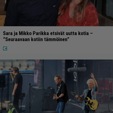
Sara ja Mikko Parikka etsivät uutta kotia –
”Seuraavaan kotiin tämmöinen”