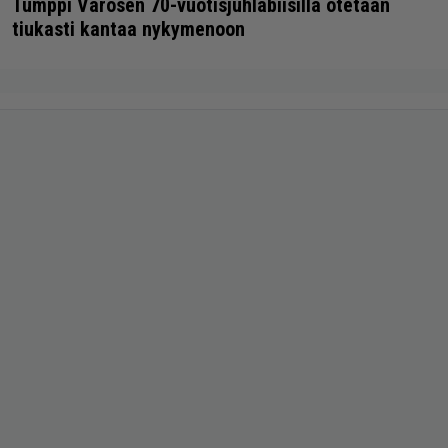
Tumppi Varosen 70-vuotisjuhlabiisillä otetaan
tiukasti kantaa nykymenoon