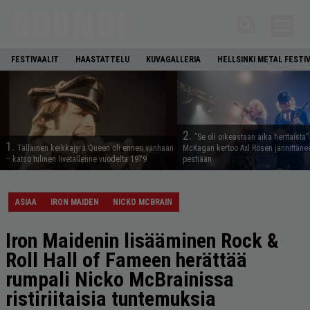
FESTIVAALIT
HAASTATTELU
KUVAGALLERIA
HELLSINKI METAL FESTI
2.
”Se oli oikeastaan aika herttaista”
1.
Tällainen keikkajyrä Queen oli ennen vanhaan
McKagan kertoo Axl Rosen jännittäne
– katso tulinen livetallenne vuodelta 1979
pestiään
ASIAA
IRON MAIDEN
NICKO MCBRAIN
Iron Maidenin lisääminen Rock &
Roll Hall of Fameen herättää
rumpali Nicko McBrainissa
ristiriitaisia tuntemuksia