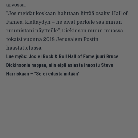
arvossa.
”Jos meidät koskaan halutaan liittää osaksi Hall of
Famea, kieltäydyn – he eivät perkele saa minun
ruumistani näytteille”,
Dickinson muun muassa
tokaisi
vuonna 2018 Jerusalem Postin
haastattelussa.
Lue myös:
Jos ei Rock & Roll Hall of Fame juuri Bruce
Dickinsonia nappaa, niin eipä asiasta innostu Steve
Harriskaan – ”Se ei edusta mitään”