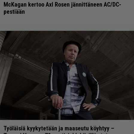
McKagan kertoo Axl Rosen jännittäneen AC/DC-
pestiään
Työläisiä kyykytetään ja maaseutu köyhtyy –