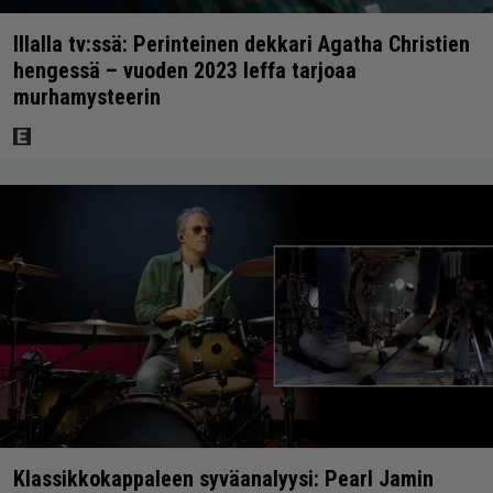
Illalla tv:ssä: Perinteinen dekkari Agatha Christien
hengessä – vuoden 2023 leffa tarjoaa
murhamysteerin
Klassikkokappaleen syväanalyysi: Pearl Jamin