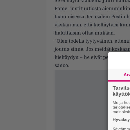
Se ei näytä Maidenia juuri haitt
Fame -instituutiosta aiemminkin 
taannoisessa Jerusalem Postin
h
ykskantaan, että kieltäytyisi ku
haluttaisiin ottaa mukaan.
”Olen todella tyytyväinen, ette
joutua sinne. Jos meidät koskaan 
kieltäydyn – he eivät perkele sa
sanoo.
Ar
Tarvit
käytt
Me ja huo
tarjotak
mainoksi
Hyväksym
Käytämme 