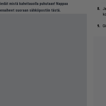
 tiedät mistä kahvitauolla puhutaan! Nappaa
Ja
eenaiheet suoraan sähköpostiin tästä.
ko
Gl