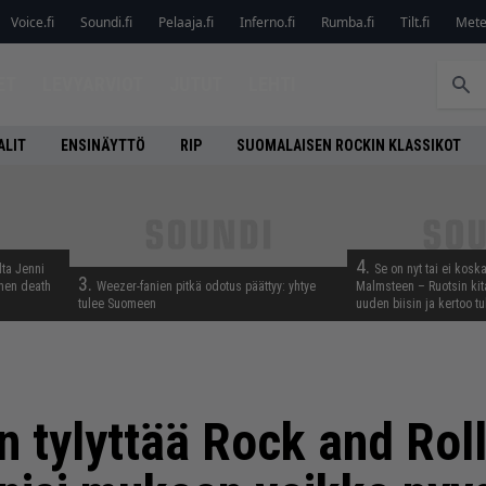
Voice.fi
Soundi.fi
Pelaaja.fi
Inferno.fi
Rumba.fi
Tilt.fi
Metel
ET
LEVYARVIOT
JUTUT
LEHTI
ALIT
ENSINÄYTTÖ
RIP
SUOMALAISEN ROCKIN KLASSIKOT
4.
lta Jenni
Se on nyt tai ei kosk
3.
inen death
Weezer-fanien pitkä odotus päättyy: yhtye
Malmsteen – Ruotsin kit
tulee Suomeen
uuden biisin ja kertoo tu
 tylyttää Rock and Roll