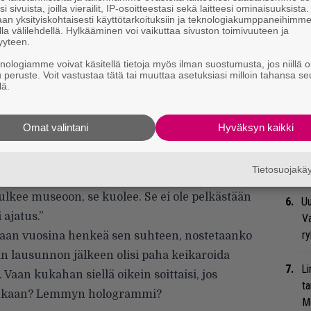
i sivuista, joilla vierailit, IP-osoitteestasi sekä laitteesi ominaisuuksista
an yksityiskohtaisesti käyttötarkoituksiin ja teknologiakumppaneihimm
la välilehdellä. Hylkääminen voi vaikuttaa sivuston toimivuuteen ja
We
yyteen.
t
knologiamme voivat käsitellä tietoja myös ilman suostumusta, jos niillä o
u peruste. Voit vastustaa tätä tai muuttaa asetuksiasi milloin tahansa se
Se
lä.
Ma
uu
Omat valintani
Hyväksyn kaikki
Bl
nä
Tietosuojak
mausoleumiin Clevelandissa. Rock’n’roll elää
 sulkee museoon, se kuolee. Se ei ole pelkästään
Uu
ajatus.”
Va
ry
akaan vuosina henkeä sen suhteen, nostetaanko
n lausunnon jälkeen olisi paha keikaroida
Li
Vaan kukahan siellä oikein soittaisi, jos
ta
 mukaan? Lemmyn hologrammi?
Me