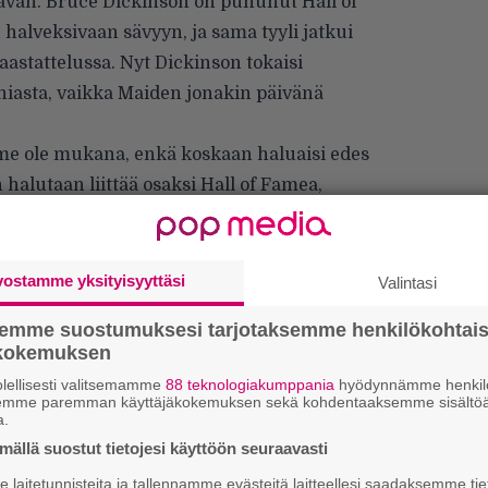
aavan. Bruce Dickinson on puhunut Hall of
halveksivaan sävyyn, ja sama tyyli jatkui
aastattelussa
. Nyt Dickinson tokaisi
nniasta, vaikka Maiden jonakin päivänä
mme ole mukana, enkä koskaan haluaisi edes
halutaan liittää osaksi Hall of Famea,
a minun ruumistani näytteille”, Dickinson
vostamme yksityisyyttäsi
Valintasi
semme suostumuksesi tarjotaksemme henkilökohtai
ökokemuksen
Ar
su
lellisesti valitsemamme
88 teknologiakumppania
hyödynnämme henkilö
semme paremman käyttäjäkokemuksen sekä kohdentaaksemme sisältöä
a.
Mi
ällä suostut tietojesi käyttöön seuraavasti
Va
laitetunnisteita ja tallennamme evästeitä laitteellesi saadaksemme tie
me