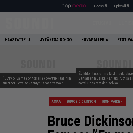
Como.fi
Episodi.fi
ETUSIVU
UUTIS
HAASTATTELU
JYTÄKESÄ GO-GO
KUVAGALLERIA
FESTIVA
2.
Miten taipuu Trio Niskalaukaukse
1.
Arvio: Saimaa on toisella covertripillään niin
Vartiaisen musiikki? Entäpä ruotsala
suvereeni, että se kääntyy itseään vastaan
metal? Pian tämäkin selviää
ASIAA
BRUCE DICKINSON
IRON MAIDEN
Bruce Dickinson