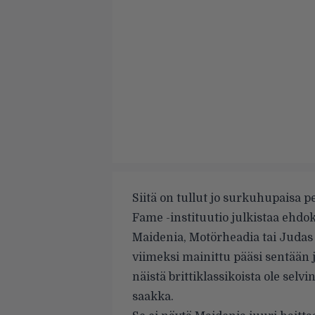
Siitä on tullut jo surkuhupaisa pe
Fame -instituutio julkistaa ehdok
Maidenia, Motörheadia tai Judas
viimeksi mainittu pääsi sentään 
näistä brittiklassikoista ole selv
saakka.