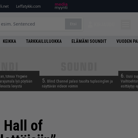
i.net
Leffatykki.com
Etsi
KIRJAUDU
KEIKKA
TARKKAILULUOKKA
ELÄMÄNI SOUNDIT
VUODEN PA
6.
aan, toteaa Yngwie
Uusi su
5.
arajumala lyö pöytään
Blind Channel palasi tauolta tuplasinglen ja
Vaihtoehto
levasta levystä
näyttävän videon voimin
esittäytyy 
 Hall of