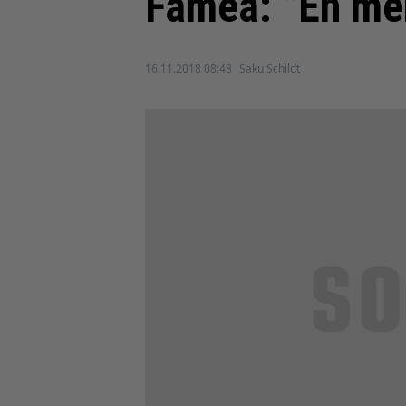
Famea: ”En men
16.11.2018 08:48
Saku Schildt