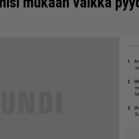
isi mukaan vaikka pyyd
Ar
su
Mi
mu
tä
We
S