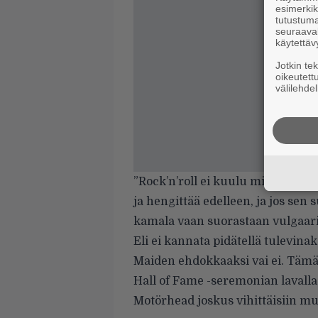
esimerkiks
tutustuma
seuraaval
käytettäv
Jotkin te
oikeutett
välilehdel
”Rock’n’roll ei kuulu mihinkään 
ja hengittää edelleen, ja jos sen
kamala vaan suorastaan vulgaari 
Eli ei kannata pidätellä tulevin
Maiden ehdokkaaksi vai ei. Tämä
Hall of Fame -seremonian lavalla. 
Motörhead joskus vihittäisiin