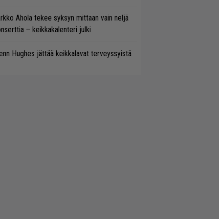
rkko Ahola tekee syksyn mittaan vain neljä
nserttia – keikkakalenteri julki
enn Hughes jättää keikkalavat terveyssyistä