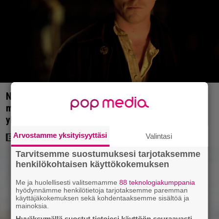
Nyt Netflixissä: Christopher Nolanin viiden tähden
mysteerileffa – ”Huikean hienosti kirjoitettu
yllätyskäänteiden sarja”
Arvostamme yksityisyyttäsi
Valintasi
Tarvitsemme suostumuksesi tarjotaksemme
henkilökohtaisen käyttökokemuksen
Me ja huolellisesti valitsemamme
88 teknologiakumppania
hyödynnämme henkilötietoja tarjotaksemme paremman
käyttäjäkokemuksen sekä kohdentaaksemme sisältöä ja
mainoksia.
Hyväksymällä suostut tietojesi käyttöön seuraavasti