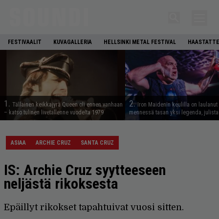
FESTIVAALIT
KUVAGALLERIA
HELLSINKI METAL FESTIVAL
HAASTATTE
1.
2.
Tällainen keikkajyrä Queen oli ennen vanhaan
Iron Maidenin keulilla on laulanut
– katso tulinen livetallenne vuodelta 1979
mennessä tasan yksi legenda, julistaa
ASIAA
ARCHIE CRUZ
SANTA CRUZ
IS: Archie Cruz syytteeseen
neljästä rikoksesta
Epäillyt rikokset tapahtuivat vuosi sitten.