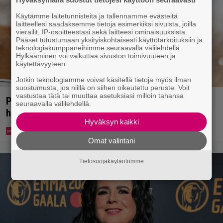
Käytämme laitetunnisteita ja tallennamme evästeitä
laitteellesi saadaksemme tietoja esimerkiksi sivuista, joilla
vierailit, IP-osoitteestasi sekä laitteesi ominaisuuksista.
Pääset tutustumaan yksityiskohtaisesti käyttötarkoituksiin ja
teknologiakumppaneihimme seuraavalla välilehdellä.
Hylkääminen voi vaikuttaa sivuston toimivuuteen ja
käytettävyyteen.
Jotkin teknologiamme voivat käsitellä tietoja myös ilman
suostumusta, jos niillä on siihen oikeutettu peruste. Voit
vastustaa tätä tai muuttaa asetuksiasi milloin tahansa
Pohjois-Korea neuvoo kansalaisiaan selviämään
seuraavalla välilehdellä.
helteistä syömällä viilentävää koiraa
Hyväksyn kaikki
Omat valintani
Tietosuojakäytäntömme