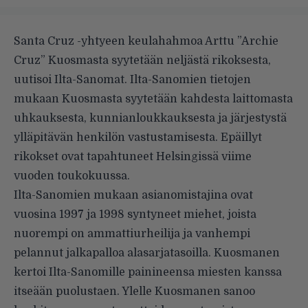
Santa Cruz -yhtyeen keulahahmoa Arttu ”Archie
Cruz” Kuosmasta syytetään neljästä rikoksesta,
uutisoi Ilta-Sanomat
. Ilta-Sanomien tietojen
mukaan Kuosmasta syytetään kahdesta laittomasta
uhkauksesta, kunnianloukkauksesta ja järjestystä
ylläpitävän henkilön vastustamisesta. Epäillyt
rikokset ovat tapahtuneet Helsingissä viime
vuoden toukokuussa.
Ilta-Sanomien mukaan
asianomistajina ovat
vuosina 1997 ja 1998 syntyneet miehet, joista
nuorempi on ammattiurheilija ja vanhempi
pelannut jalkapalloa alasarjatasoilla. Kuosmanen
kertoi Ilta-Sanomille painineensa miesten kanssa
itseään puolustaen.
Ylelle Kuosmanen sanoo