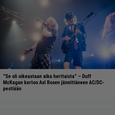
”Se oli oikeastaan aika herttaista” – Duff
McKagan kertoo Axl Rosen jännittäneen AC/DC-
pestiään