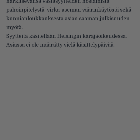
harkitsevansa vastasyytteiden nostamista
pahoinpitelystä, virka-aseman väärinkäytöstä sekä
kunnianloukkauksesta asian saaman julkisuuden
myötä.
Syytteitä käsitellään Helsingin käräjäoikeudessa.
Asiassa ei ole määrätty vielä käsittelypäivää.