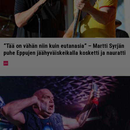
”Tää on vähän niin kuin eutanasia” – Martti Syrjän
puhe Eppujen jäähyväiskeikalla kosketti ja nauratti