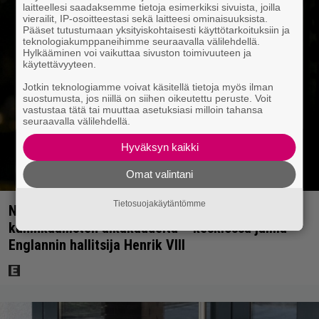
laitteellesi saadaksemme tietoja esimerkiksi sivuista, joilla
vierailit, IP-osoitteestasi sekä laitteesi ominaisuuksista.
Pääset tutustumaan yksityiskohtaisesti käyttötarkoituksiin ja
teknologiakumppaneihimme seuraavalla välilehdellä.
Hylkääminen voi vaikuttaa sivuston toimivuuteen ja
käytettävyyteen.
Jotkin teknologiamme voivat käsitellä tietoja myös ilman
suostumusta, jos niillä on siihen oikeutettu peruste. Voit
vastustaa tätä tai muuttaa asetuksiasi milloin tahansa
seuraavalla välilehdellä.
Hyväksyn kaikki
Omat valintani
Tietosuojakäytäntömme
Netflixissä on nyt upea sarja keskiajan
kuninkaallisten aikakaudelta – keskiössä julma
Englannin hallitsija Henrik VIII