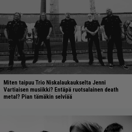
Miten taipuu Trio Niskalaukaukselta Jenni
Vartiaisen musiikki? Entäpä ruotsalainen death
metal? Pian tämäkin selviää