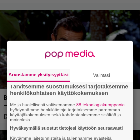
Arvostamme yksityisyyttäsi
Valintasi
Tarvitsemme suostumuksesi tarjotaksemme
henkilökohtaisen käyttökokemuksen
Bond-luojan 68 vuotta sitten lähettämä kirje löytyi
– tältä 007-hahmon piti alun perin näyttää
Me ja huolellisesti valitsemamme
88 teknologiakumppania
hyödynnämme henkilötietoja tarjotaksemme paremman
käyttäjäkokemuksen sekä kohdentaaksemme sisältöä ja
mainoksia.
Hyväksymällä suostut tietojesi käyttöön seuraavasti
Käytämme laitetunnisteita ja tallennamme evästeitä