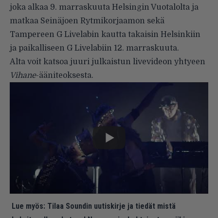
joka alkaa 9. marraskuuta Helsingin Vuotalolta ja
matkaa Seinäjoen Rytmikorjaamon sekä
Tampereen G Livelabin kautta takaisin Helsinkiin
ja paikalliseen G Livelabiin 12. marraskuuta.
Alta voit katsoa juuri julkaistun livevideon yhtyeen
Vihane
-ääniteoksesta.
Lue myös:
Tilaa Soundin uutiskirje ja tiedät mistä