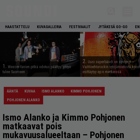
HAASTATTELU
KUVAGALLERIA
FESTIVAALIT
JYTÄKESÄ GO-GO
EN
2.
Uusi superbändi on syntynyt –
1.
Weezer-fanien pitkä odotus päättyy: yhtye
Vaihtoehtorockin tekijämiehistä koos
tulee Suomeen
esittäytyy ep:n merkeissä
ÄÄNTÄ
KUVAA
ISMO ALANKO
KIMMO POHJONEN
POHJONEN ALANKO
Ismo Alanko ja Kimmo Pohjonen
matkaavat pois
mukavuusalueeltaan – Pohjonen