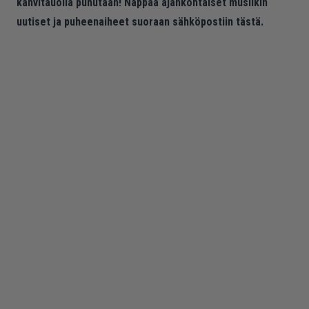
kahvitauolla puhutaan! Nappaa ajankohtaiset musiikin
uutiset ja puheenaiheet suoraan sähköpostiin tästä.