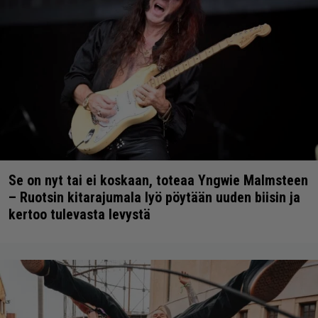
Se on nyt tai ei koskaan, toteaa Yngwie Malmsteen
– Ruotsin kitarajumala lyö pöytään uuden biisin ja
kertoo tulevasta levystä