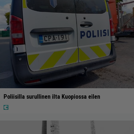
Poliisilla surullinen ilta Kuopiossa eilen