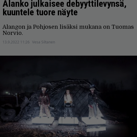
Alanko julkaisee debyyttilevynsä,
kuuntele tuore näyte
Alangon ja Pohjosen lisäksi mukana on Tuomas
Norvio.
13.9.2022 11:26
Vesa Siltanen