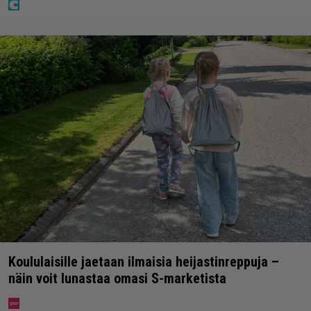
Koululaisille jaetaan ilmaisia heijastinreppuja –
näin voit lunastaa omasi S-marketista