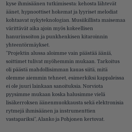
kyse ihmisäänen tutkimisesta: kehosta lähtevät
äänet, hypnoottiset hokemat ja lyyriset melodiat
kohtaavat nykyteknologian. Musiikillista maisemaa
värittävät aika ajoin myös kokeellisen
hanurinsoiton ja punkhenkisen kitaroinnin
yhteentörmäykset.
”Projektin alussa aloimme vain päästää ääniä,
soittimet tulivat myöhemmin mukaan. Tarkoitus
oli päästä mahdollisimman kauas siitä, mitä
olemme aiemmin tehneet, esimerkiksi kappaleissa
ei ole juuri lainkaan sanoituksia. Norviota
pyysimme mukaan koska halusimme vielä
lisäkerroksen äänenmuokkausta sekä elektronisia
rytmejä ihmisäänen ja instrumenttien
vastapariksi”, Alanko ja Pohjonen kertovat.