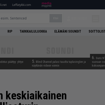
i.net
Leffatykki.com
Etsi
KIRJAUDU
RIP
TARKKAILULUOKKA
ELÄMÄNI SOUNDIT
SOITTOLIS
6.
Guns N’ 
5.
odotus päättyy: yhtye
Blind Channel palasi tauolta tuplasinglen ja
suoraan co
näyttävän videon voimin
kokoonpano
n keskiaikainen