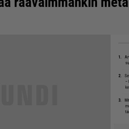
tää raavaimmankin metal
Ar
su
Se
– 
ke
Mi
mu
tä