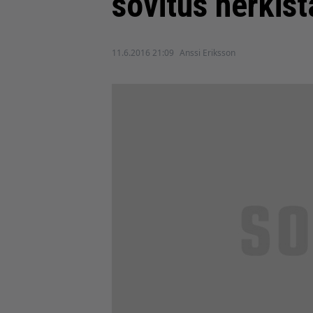
sovitus herkis
11.6.2016 21:09
Anssi Eriksson