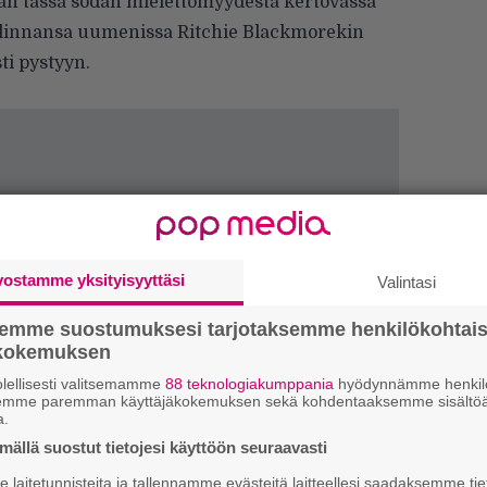
aan tässä sodan mielettömyydestä kertovassa
a linnansa uumenissa Ritchie Blackmorekin
i pystyyn.
vostamme yksityisyyttäsi
Valintasi
semme suostumuksesi tarjotaksemme henkilökohtai
ökokemuksen
Ar
su
lellisesti valitsemamme
88 teknologiakumppania
hyödynnämme henkilö
semme paremman käyttäjäkokemuksen sekä kohdentaaksemme sisältöä
a.
Mi
ällä suostut tietojesi käyttöön seuraavasti
Va
laitetunnisteita ja tallennamme evästeitä laitteellesi saadaksemme tie
me