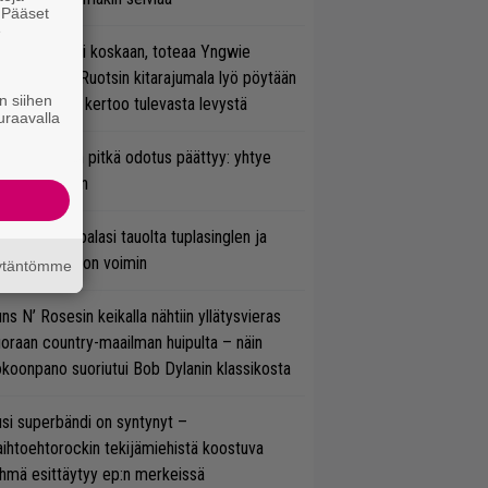
. Pääset
e
 on nyt tai ei koskaan, toteaa Yngwie
lmsteen – Ruotsin kitarajumala lyö pöytään
n siihen
den biisin ja kertoo tulevasta levystä
uraavalla
ezer-fanien pitkä odotus päättyy: yhtye
ulee Suomeen
ind Channel palasi tauolta tuplasinglen ja
yttävän videon voimin
äytäntömme
ns N’ Rosesin keikalla nähtiin yllätysvieras
oraan country-maailman huipulta – näin
koonpano suoriutui Bob Dylanin klassikosta
si superbändi on syntynyt –
ihtoehtorockin tekijämiehistä koostuva
hmä esittäytyy ep:n merkeissä