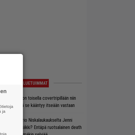
LUETUIMMAT
sen
vio: Saimaa on toisella covertripillään niin
vereeni, että se kääntyy itseään vastaan
tietoja
 ja
ten taipuu Trio Niskalaukaukselta Jenni
rtiaisen musiikki? Entäpä ruotsalainen death
toja
tal? Pian tämäkin selviää