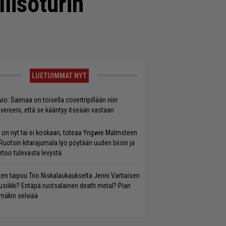
lisoturin
LUETUIMMAT NYT
vio: Saimaa on toisella covertripillään niin
vereeni, että se kääntyy itseään vastaan
 on nyt tai ei koskaan, toteaa Yngwie Malmsteen
Ruotsin kitarajumala lyö pöytään uuden biisin ja
rtoo tulevasta levystä
ten taipuu Trio Niskalaukaukselta Jenni Vartiaisen
siikki? Entäpä ruotsalainen death metal? Pian
mäkin selviää