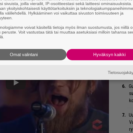
i sivuista, joilla vierailit, IP-osoitteestasi sekä laitteesi ominaisuuksista
an yksityiskohtaisesti käyttötarkoituksiin ja teknologiakumppaneihimm
la välilehdellä. Hylkääminen voi vaikuttaa sivuston toimivuuteen ja
Se
yyteen.
Ma
knologiamme voivat käsitellä tietoja myös ilman suostumusta, jos niillä o
uu
u peruste. Voit vastustaa tätä tai muuttaa asetuksiasi milloin tahansa se
lä.
We
t
Omat valintani
Hyväksyn kaikki
Bl
nä
Tietosuojak
Gu
su
ko
Uu
Va
ry