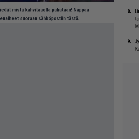
 tiedät mistä kahvitauolla puhutaan! Nappaa
Li
eenaiheet suoraan sähköpostiin tästä.
ta
Me
Jy
Ka