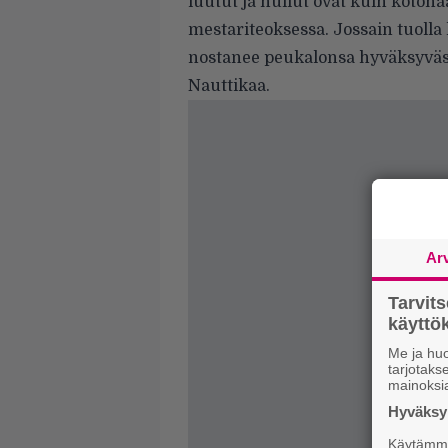
luutut ja huilut ovat kuin koton
mestariteoksessa. Jossain tuoll
nostanee peukalonsa hyväksyväst
Nauttikaa.
Ar
Tarvit
käytt
Me ja huo
tarjotak
mainoksi
Hyväksym
Käytämme 