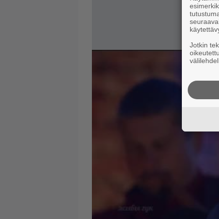
esimerkiks
tutustuma
seuraaval
käytettäv
Jotkin te
oikeutett
välilehdel