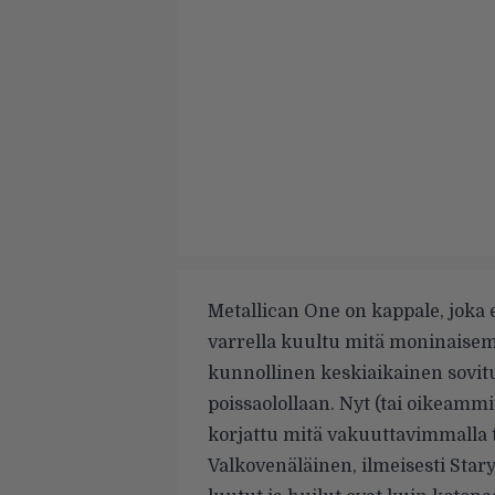
Metallican One on kappale, joka ei
varrella kuultu mitä moninaisem
kunnollinen keskiaikainen sovit
poissaolollaan. Nyt (tai oikeamm
korjattu mitä vakuuttavimmalla t
Valkovenäläinen, ilmeisesti
Stary