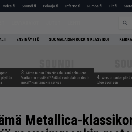
Voice.fi
Soundi.fi
Pelaaja.fi
Inferno.fi
Rumba.fi
Tilt.fi
Metel
ET
LEVYARVIOT
JUTUT
LEHTI
ALIT
ENSINÄYTTÖ
SUOMALAISEN ROCKIN KLASSIKOT
KEIKKA
3.
ngwie
Miten taipuu Trio Niskalaukaukselta Jenni
4.
ö pöytään
Vartiaisen musiikki? Entäpä ruotsalainen death
Weezer-fanien pitkä 
tä
metal? Pian tämäkin selviää
tulee Suomeen
 Tämä Metallica-klassiko