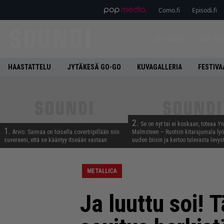
Como.fi
Episodi.fi
ETUSIVU
UUTIS
HAASTATTELU
JYTÄKESÄ GO-GO
KUVAGALLERIA
FESTIVA
2.
Se on nyt tai ei koskaan, toteaa Y
1.
Arvio: Saimaa on toisella covertripillään niin
Malmsteen – Ruotsin kitarajumala ly
suvereeni, että se kääntyy itseään vastaan
uuden biisin ja kertoo tulevasta levys
METALLICA
Ja luuttu soi!