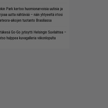
nkin Park kertoo huomionarvoisia uutisia ja
rjoaa uutta nähtävää – näin yhtyeeltä irtosi
teora-aikojen tuotanto Brasiliassa
täkesä Go-Go jytisytti Helsingin Suvilahtea –
tso hulppea kuvagalleria viikonlopulta