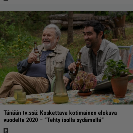
Tänään tv:ssä: Koskettava kotimainen elokuva
vuodelta 2020 – ”Tehty isolla sydämellä”