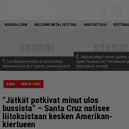
KUVAGALLERIA
HELLSINKI METAL FESTIVAL
HAASTATTELU
FESTIVAA
2.
Hellsinki Metal Festival -galleria, 
1.
Iron Maidenin keulilla on laulanut tähän
Opeth, Paradise Lost, The Kovenant j
mennessä tasan yksi legenda, julistaa ex-solisti
päätöspäivän esiintyjät
ASIAA
SANTA CRUZ
”Jätkät potkivat minut ulos
bussista” – Santa Cruz natisee
liitoksistaan kesken Amerikan-
kiertueen