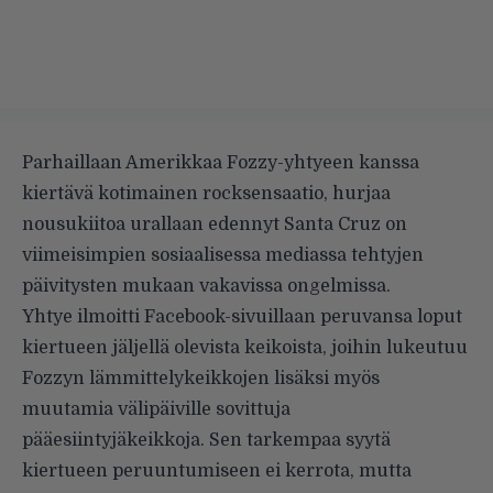
Parhaillaan Amerikkaa Fozzy-yhtyeen kanssa
kiertävä kotimainen rocksensaatio, hurjaa
nousukiitoa urallaan edennyt Santa Cruz on
viimeisimpien sosiaalisessa mediassa tehtyjen
päivitysten mukaan vakavissa ongelmissa.
Yhtye ilmoitti
Facebook-sivuillaan
peruvansa loput
kiertueen jäljellä olevista keikoista, joihin lukeutuu
Fozzyn lämmittelykeikkojen lisäksi myös
muutamia välipäiville sovittuja
pääesiintyjäkeikkoja. Sen tarkempaa syytä
kiertueen peruuntumiseen ei kerrota, mutta