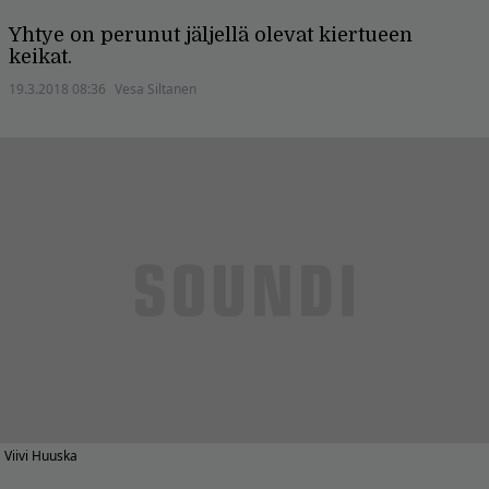
Yhtye on perunut jäljellä olevat kiertueen
keikat.
19.3.2018 08:36
Vesa Siltanen
Viivi Huuska