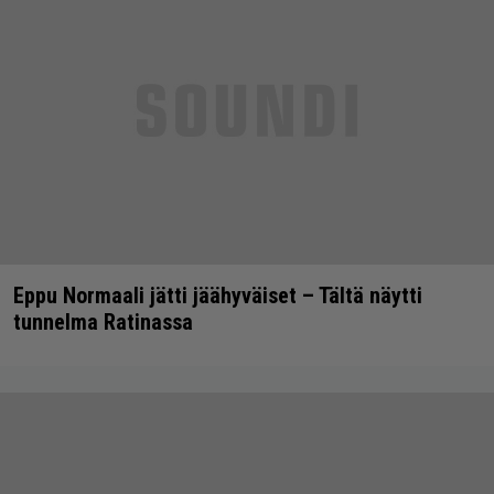
Eppu Normaali jätti jäähyväiset – Tältä näytti
tunnelma Ratinassa