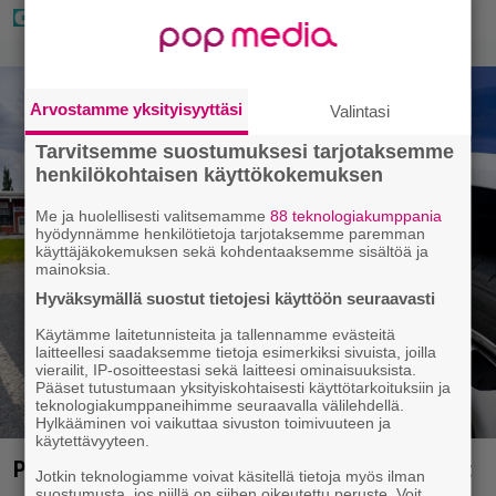
Arvostamme yksityisyyttäsi
Valintasi
Tarvitsemme suostumuksesi tarjotaksemme
henkilökohtaisen käyttökokemuksen
Me ja huolellisesti valitsemamme
88 teknologiakumppania
hyödynnämme henkilötietoja tarjotaksemme paremman
käyttäjäkokemuksen sekä kohdentaaksemme sisältöä ja
mainoksia.
Hyväksymällä suostut tietojesi käyttöön seuraavasti
Käytämme laitetunnisteita ja tallennamme evästeitä
laitteellesi saadaksemme tietoja esimerkiksi sivuista, joilla
vierailit, IP-osoitteestasi sekä laitteesi ominaisuuksista.
Pääset tutustumaan yksityiskohtaisesti käyttötarkoituksiin ja
teknologiakumppaneihimme seuraavalla välilehdellä.
Hylkääminen voi vaikuttaa sivuston toimivuuteen ja
käytettävyyteen.
Paraisilla surullinen löytö – poliisi aloitti tutkinnat
Jotkin teknologiamme voivat käsitellä tietoja myös ilman
suostumusta, jos niillä on siihen oikeutettu peruste. Voit