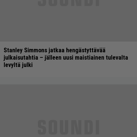
Stanley Simmons jatkaa hengästyttävää
julkaisutahtia – jälleen uusi maistiainen tulevalta
levyltä julki