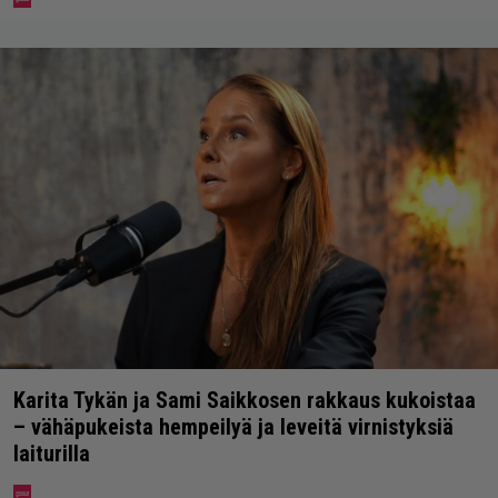
Karita Tykän ja Sami Saikkosen rakkaus kukoistaa
– vähäpukeista hempeilyä ja leveitä virnistyksiä
laiturilla