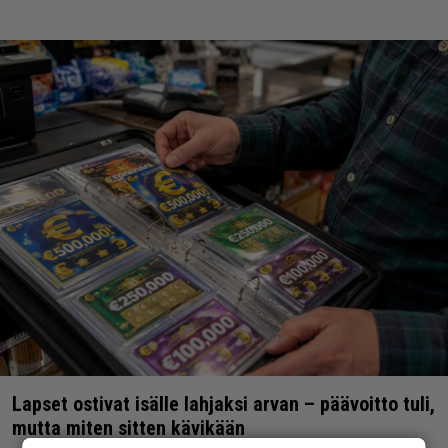
Lapset ostivat isälle lahjaksi arvan – päävoitto tuli,
mutta miten sitten kävikään