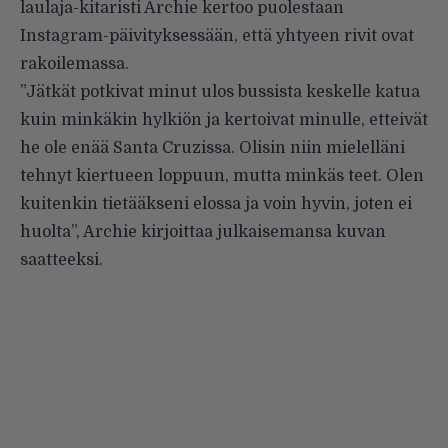
laulaja-kitaristi Archie kertoo puolestaan
Instagram-päivityksessään
, että yhtyeen rivit ovat
rakoilemassa.
”Jätkät potkivat minut ulos bussista keskelle katua
kuin minkäkin hylkiön ja kertoivat minulle, etteivät
he ole enää Santa Cruzissa. Olisin niin mielelläni
tehnyt kiertueen loppuun, mutta minkäs teet. Olen
kuitenkin tietääkseni elossa ja voin hyvin, joten ei
huolta”, Archie kirjoittaa julkaisemansa kuvan
saatteeksi.