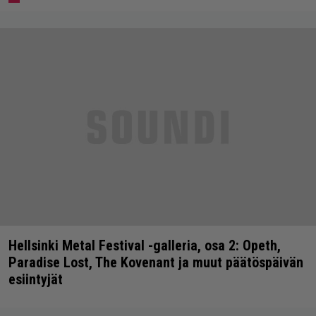
Hellsinki Metal Festival -galleria, osa 2: Opeth,
Paradise Lost, The Kovenant ja muut päätöspäivän
esiintyjät