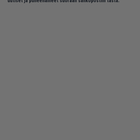
uutiset ja puheenaiheet suoraan sähköpostiin tästä.