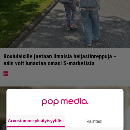
Koululaisille jaetaan ilmaisia heijastinreppuja –
näin voit lunastaa omasi S-marketista
Arvostamme yksityisyyttäsi
Valintasi