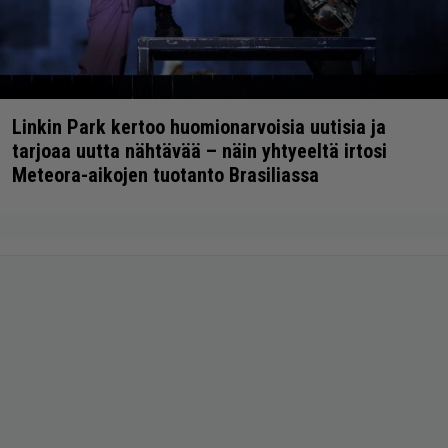
Linkin Park kertoo huomionarvoisia uutisia ja
tarjoaa uutta nähtävää – näin yhtyeeltä irtosi
Meteora-aikojen tuotanto Brasiliassa