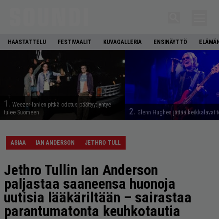
HAASTATTELU
FESTIVAALIT
KUVAGALLERIA
ENSINÄYTTÖ
ELÄMÄN
1.
Weezer-fanien pitkä odotus päättyy: yhtye
2.
tulee Suomeen
Glenn Hughes jättää keikkalavat t
ASIAA
IAN ANDERSON
JETHRO TULL
Jethro Tullin Ian Anderson
paljastaa saaneensa huonoja
uutisia lääkäriltään – sairastaa
parantumatonta keuhkotautia