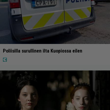
Poliisilla surullinen ilta Kuopiossa eilen