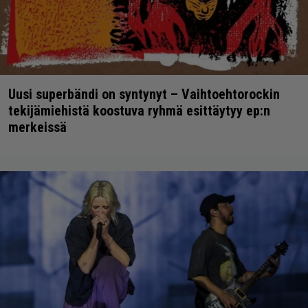
Uusi superbändi on syntynyt – Vaihtoehtorockin
tekijämiehistä koostuva ryhmä esittäytyy ep:n
merkeissä