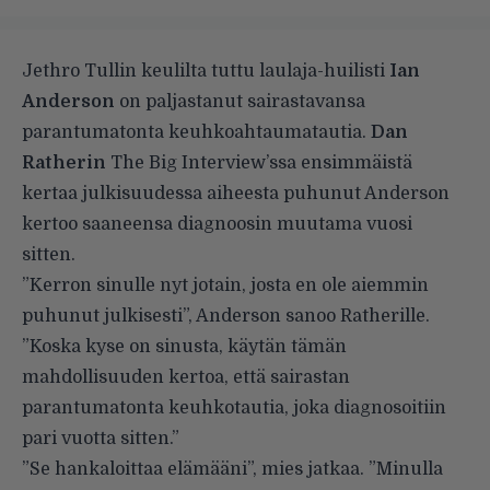
Jethro Tullin keulilta tuttu laulaja-huilisti
Ian
Anderson
on paljastanut sairastavansa
parantumatonta keuhkoahtaumatautia.
Dan
Ratherin
The Big Interview’ssa ensimmäistä
kertaa julkisuudessa aiheesta puhunut Anderson
kertoo saaneensa diagnoosin muutama vuosi
sitten.
”Kerron sinulle nyt jotain, josta en ole aiemmin
puhunut julkisesti”, Anderson sanoo Ratherille.
”Koska kyse on sinusta, käytän tämän
mahdollisuuden kertoa, että sairastan
parantumatonta keuhkotautia, joka diagnosoitiin
pari vuotta sitten.”
”Se hankaloittaa elämääni”, mies jatkaa. ”Minulla