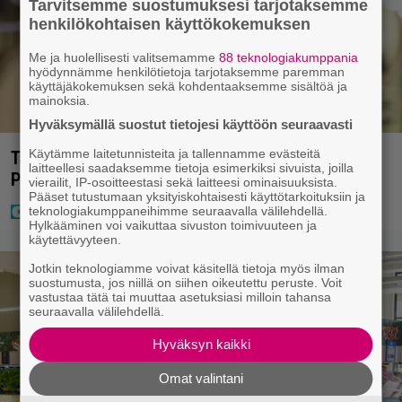
Tarvitsemme suostumuksesi tarjotaksemme
henkilökohtaisen käyttökokemuksen
Me ja huolellisesti valitsemamme
88 teknologiakumppania
hyödynnämme henkilötietoja tarjotaksemme paremman
käyttäjäkokemuksen sekä kohdentaaksemme sisältöä ja
mainoksia.
Hyväksymällä suostut tietojesi käyttöön seuraavasti
Käytämme laitetunnisteita ja tallennamme evästeitä
Tältä näyttää Vappu Pimiän perhelomalla
laitteellesi saadaksemme tietoja esimerkiksi sivuista, joilla
Portugalissa – ”Kaunis mekko”
vierailit, IP-osoitteestasi sekä laitteesi ominaisuuksista.
Pääset tutustumaan yksityiskohtaisesti käyttötarkoituksiin ja
teknologiakumppaneihimme seuraavalla välilehdellä.
Hylkääminen voi vaikuttaa sivuston toimivuuteen ja
käytettävyyteen.
Jotkin teknologiamme voivat käsitellä tietoja myös ilman
suostumusta, jos niillä on siihen oikeutettu peruste. Voit
vastustaa tätä tai muuttaa asetuksiasi milloin tahansa
seuraavalla välilehdellä.
Hyväksyn kaikki
Omat valintani