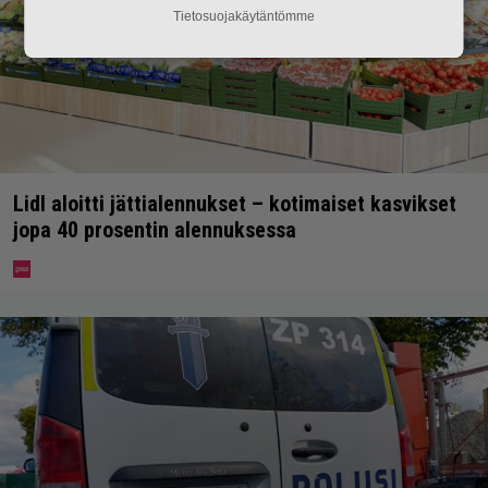
Tietosuojakäytäntömme
Lidl aloitti jättialennukset – kotimaiset kasvikset
jopa 40 prosentin alennuksessa