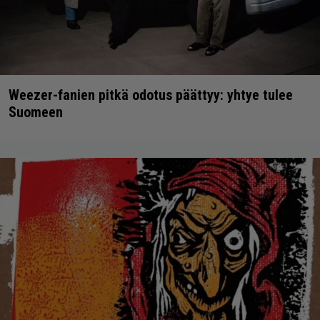
Weezer-fanien pitkä odotus päättyy: yhtye tulee
Suomeen