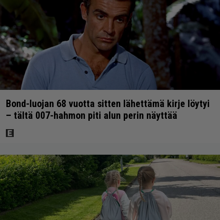
Bond-luojan 68 vuotta sitten lähettämä kirje löytyi
– tältä 007-hahmon piti alun perin näyttää