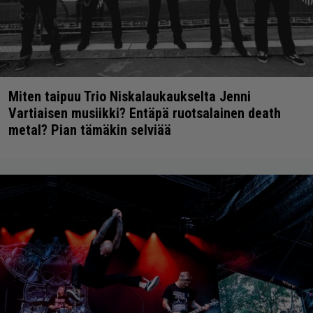
Miten taipuu Trio Niskalaukaukselta Jenni
Vartiaisen musiikki? Entäpä ruotsalainen death
metal? Pian tämäkin selviää