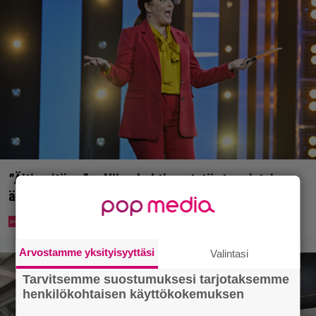
”Äiti, mitä v…” – Niina Lahtisen tytär tyrmistyi
äidistään otetusta kansikuvasta
Arvostamme yksityisyyttäsi
Valintasi
Tarvitsemme suostumuksesi tarjotaksemme
henkilökohtaisen käyttökokemuksen