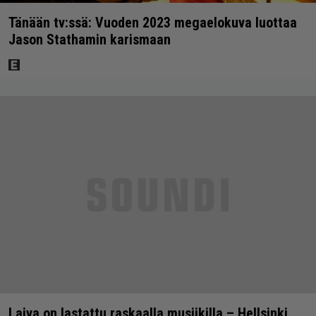
Tänään tv:ssä: Vuoden 2023 megaelokuva luottaa
Jason Stathamin karismaan
Laiva on lastattu raskaalla musiikilla – Hellsinki