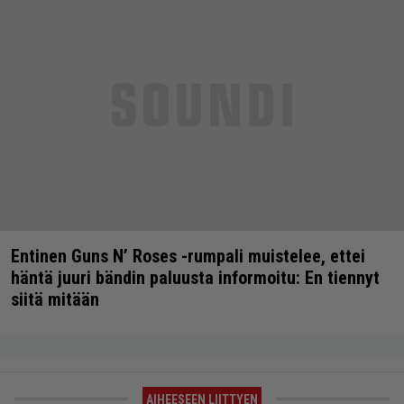
Entinen Guns N’ Roses -rumpali muistelee, ettei
häntä juuri bändin paluusta informoitu: En tiennyt
siitä mitään
AIHEESEEN LIITTYEN