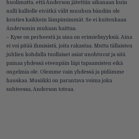
huolimatta, että Anderson jätettiin aikanaan kuin
nalli kalliolle eivätkä välit muuhun bändiin ole
kenties kaikkein lämpimimmät. Se ei kuitenkaan
Andersonin mukaan haittaa.
– Kyse on perheestä ja aina on erimielisyyksiä. Aina
ei voi pitää ihmisistä, joita rakastaa. Mutta tällaisten
juhlien kohdalla tuollaiset asiat unohtuvat ja sitä
painaa yhdessä eteenpäin läpi tapaamisten eikä
ongelmia ole. Olemme vain yhdessä ja pidämme
hauskaa. Musiikki on parantava voima joka
suhteessa, Anderson toteaa.