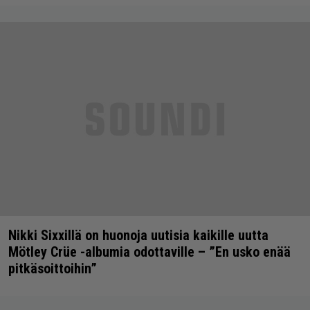
Nikki Sixxillä on huonoja uutisia kaikille uutta
Mötley Crüe -albumia odottaville – ”En usko enää
pitkäsoittoihin”