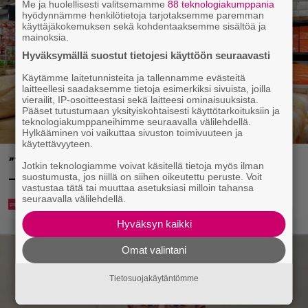
Me ja huolellisesti valitsemamme
88 teknologiakumppania
hyödynnämme henkilötietoja tarjotaksemme paremman
käyttäjäkokemuksen sekä kohdentaaksemme sisältöä ja
mainoksia.
Hyväksymällä suostut tietojesi käyttöön seuraavasti
Käytämme laitetunnisteita ja tallennamme evästeitä
laitteellesi saadaksemme tietoja esimerkiksi sivuista, joilla
vierailit, IP-osoitteestasi sekä laitteesi ominaisuuksista.
Pääset tutustumaan yksityiskohtaisesti käyttötarkoituksiin ja
teknologiakumppaneihimme seuraavalla välilehdellä.
Hylkääminen voi vaikuttaa sivuston toimivuuteen ja
käytettävyyteen.
”Tavallista suurempia pakkauksia myös perheille”
Jotkin teknologiamme voivat käsitellä tietoja myös ilman
suostumusta, jos niillä on siihen oikeutettu peruste. Voit
– tänne aukee Suomen toinen Prisma Tukku
vastustaa tätä tai muuttaa asetuksiasi milloin tahansa
seuraavalla välilehdellä.
Hyväksyn kaikki
Omat valintani
Tietosuojakäytäntömme