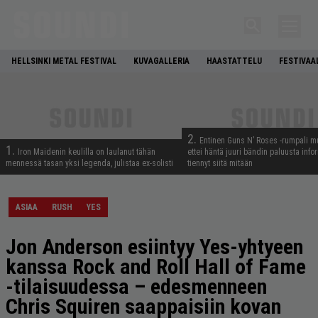
HELLSINKI METAL FESTIVAL
KUVAGALLERIA
HAASTATTELU
FESTIVAA
2.
Entinen Guns N’ Roses -rumpali mu
1.
Iron Maidenin keulilla on laulanut tähän
ettei häntä juuri bändin paluusta info
mennessä tasan yksi legenda, julistaa ex-solisti
tiennyt siitä mitään
ASIAA
RUSH
YES
Jon Anderson esiintyy Yes-yhtyeen
kanssa Rock and Roll Hall of Fame
-tilaisuudessa – edesmenneen
Chris Squiren saappaisiin kovan