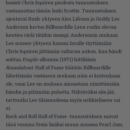
basisti Chris Squiren puolesta tunnustuksen
vastaanottaa tämän leski Scottie. Tunnustuksen
ojentavat Rush-yhtyeen Alex Lifeson ja Geddy Lee.
Anderson kertoo Billboardille Leen roolin olevan
kenties vielä tätäkin isompi. Andersonin mukaan
Lee nousee yhtyeen kanssa lavalle täyttämään
Chris Squiren jättämän valtavan aukon, kun bändi
soittaa
Fragile
-albumin (1971) hittibiisin
Roundabout
. Hall of Fame Säätiön Billboardille
lähettämän vastineen mukaan näin ei kuitenkaan
ole, vaan Lee on mukana ainoastaan nimittämään
bändin ja pitämään puhetta. Nähtäväksi siis jää,
tarttuuko Lee tilaisuudessa myös nelikieliseen vai
ei.
Rock and Roll Hall of Fame -tunnustuksen saavat
tänä vuonna Yesin lisäksi muun muassa Pearl Jam,