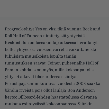
Progrock-yhtye Yes on yksi tänä vuonna
Rock and
Roll Hall of Fameen nimitetyistä
yhtyeistä.
Keskustelua on tässäkin tapauksessa herättänyt,
ketkä yhtyeessä vuosien varrella vaikuttaneista
lukuisista muusikoista lopulta tämän
tunnustuksen saavat. Toinen puheenaihe Hall of
Famen kohdalla on myös, millä kokoonpanolla
yhtyeet aikovat tilaisuudessa esiintyä.
Perustajajäseniin kuuluva, vuodesta 2008 saakka
bändin riveistä pois ollut laulaja Jon Anderson
kertoo
Billboard-lehden haastattelussa
olevansa
mukana esiintyvässä kokoonpanossa. Siitäkin