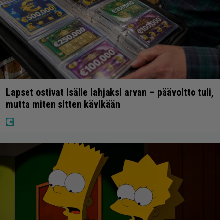
Lapset ostivat isälle lahjaksi arvan – päävoitto tuli,
mutta miten sitten kävikään