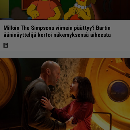
Milloin The Simpsons viimein päättyy? Bartin
ääninäyttelijä kertoi näkemyksensä aiheesta