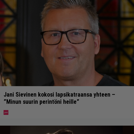
Jani Sievinen kokosi lapsikatraansa yhteen –
”Minun suurin perintöni heille”