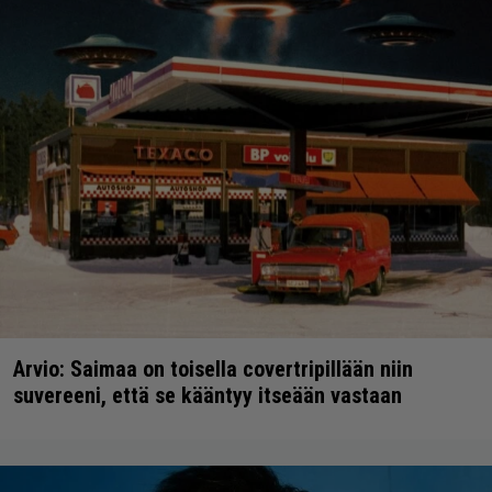
Arvio: Saimaa on toisella covertripillään niin
suvereeni, että se kääntyy itseään vastaan