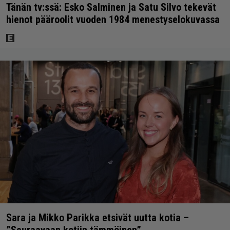
Tänän tv:ssä: Esko Salminen ja Satu Silvo tekevät
hienot pääroolit vuoden 1984 menestyselokuvassa
Sara ja Mikko Parikka etsivät uutta kotia –