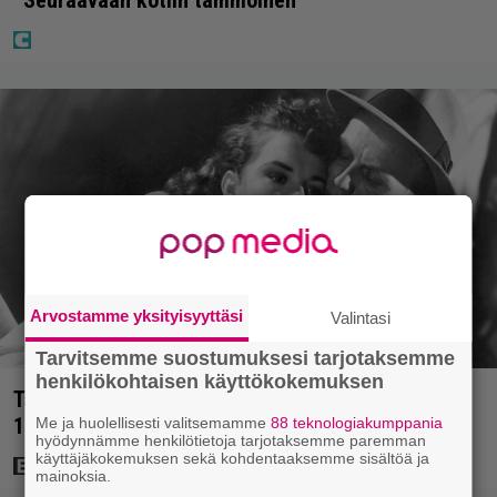
”Seuraavaan kotiin tämmöinen”
Arvostamme yksityisyyttäsi
Valintasi
Tarvitsemme suostumuksesi tarjotaksemme
henkilökohtaisen käyttökokemuksen
Tänään tv:ssä: Rikoselokuvan klassikko vuodelta
1953 – Asialla kulttiohjaaja Samuel Fuller
Me ja huolellisesti valitsemamme
88 teknologiakumppania
hyödynnämme henkilötietoja tarjotaksemme paremman
käyttäjäkokemuksen sekä kohdentaaksemme sisältöä ja
mainoksia.