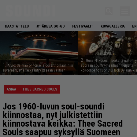
HAASTATTELU
JYTÄKESÄ GO-GO
FESTIVAALIT
KUVAGALLERIA
EN
2.
Guns N’ Rosesin keikalla nähtiin y
1.
Arvio: Saimaa on toisella covertripillään niin
suoraan country-maailman huipulta –
suvereeni, että se kääntyy itseään vastaan
kokoonpano suoriutui Bob Dylanin kl
ASIAA
THEE SACRED SOULS
Jos 1960-luvun soul-soundi
kiinnostaa, nyt julkistettiin
kiinnostava keikka: Thee Sacred
Souls saapuu syksyllä Suomeen