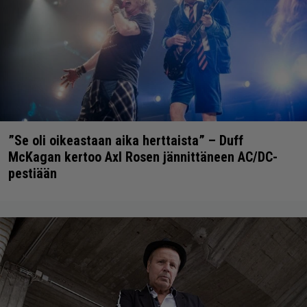
”Se oli oikeastaan aika herttaista” – Duff
McKagan kertoo Axl Rosen jännittäneen AC/DC-
pestiään