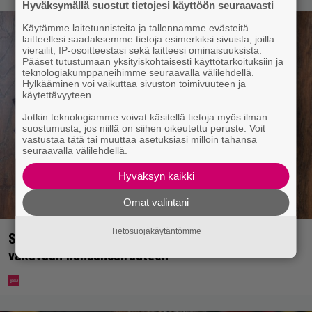
Hyväksymällä suostut tietojesi käyttöön seuraavasti
Käytämme laitetunnisteita ja tallennamme evästeitä
laitteellesi saadaksemme tietoja esimerkiksi sivuista, joilla
vierailit, IP-osoitteestasi sekä laitteesi ominaisuuksista.
Pääset tutustumaan yksityiskohtaisesti käyttötarkoituksiin ja
teknologiakumppaneihimme seuraavalla välilehdellä.
Hylkääminen voi vaikuttaa sivuston toimivuuteen ja
käytettävyyteen.
Jotkin teknologiamme voivat käsitellä tietoja myös ilman
suostumusta, jos niillä on siihen oikeutettu peruste. Voit
vastustaa tätä tai muuttaa asetuksiasi milloin tahansa
seuraavalla välilehdellä.
Hyväksyn kaikki
Omat valintani
Tietosuojakäytäntömme
Syötkö perunoita näin? Tutkijat löysivät yhteyden
vakavaan kansansairauteen