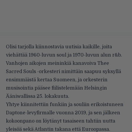
Olisi tarjolla kiinnostavia uutisia kaikille, joita
viehättää 1960-luvun soul ja 1970-luvun alun r&b.
Vanhojen aikojen meininkiä kanavoiva Thee
Sacred Souls -orkesteri nimittäin saapuu syksyllä
ensimmäistä kertaa Suomeen, ja orkesterin
musisointia pääsee fiilistelemään Helsingin
Ääniwallissa 25. lokakuuta.
Yhtye kiinnitettiin funkiin ja souliin erikoistuneen
Daptone-levyfirmalle vuonna 2019, ja sen jälkeen
kokoonpano on löytänyt tasaiseen tahtiin uutta
yleisöä sekä Atlantin takana että Euroopassa.