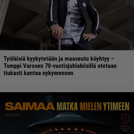
Työläisiä kyykytetään ja maaseutu köyhtyy –
Tumppi Varosen 70-vuotisjuhlabiisillä otetaan
tiukasti kantaa nykymenoon