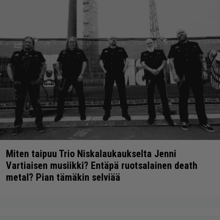
Miten taipuu Trio Niskalaukaukselta Jenni
Vartiaisen musiikki? Entäpä ruotsalainen death
metal? Pian tämäkin selviää