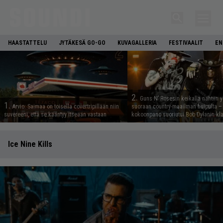
HAASTATTELU
JYTÄKESÄ GO-GO
KUVAGALLERIA
FESTIVAALIT
EN
2.
Guns N’ Rosesin keikalla nähtiin y
1.
Arvio: Saimaa on toisella covertripillään niin
suoraan country-maailman huipulta –
suvereeni, että se kääntyy itseään vastaan
kokoonpano suoriutui Bob Dylanin kl
Ice Nine Kills