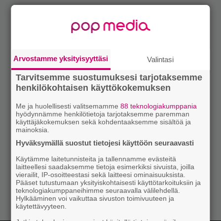
Arvostamme yksityisyyttäsi
Valintasi
Tarvitsemme suostumuksesi tarjotaksemme
henkilökohtaisen käyttökokemuksen
Me ja huolellisesti valitsemamme
88 teknologiakumppania
hyödynnämme henkilötietoja tarjotaksemme paremman
käyttäjäkokemuksen sekä kohdentaaksemme sisältöä ja
mainoksia.
Hyväksymällä suostut tietojesi käyttöön seuraavasti
Käytämme laitetunnisteita ja tallennamme evästeitä
laitteellesi saadaksemme tietoja esimerkiksi sivuista, joilla
vierailit, IP-osoitteestasi sekä laitteesi ominaisuuksista.
Pääset tutustumaan yksityiskohtaisesti käyttötarkoituksiin ja
teknologiakumppaneihimme seuraavalla välilehdellä.
Hylkääminen voi vaikuttaa sivuston toimivuuteen ja
käytettävyyteen.