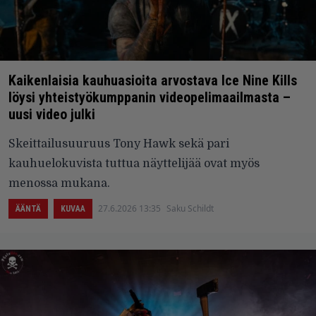
Kaikenlaisia kauhuasioita arvostava Ice Nine Kills
löysi yhteistyökumppanin videopelimaailmasta –
uusi video julki
Skeittailusuuruus Tony Hawk sekä pari
kauhuelokuvista tuttua näyttelijää ovat myös
menossa mukana.
27.6.2026 13:35
Saku Schildt
ÄÄNTÄ
KUVAA