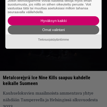
Jotkin teknologiamme voivat käsitellä tietoja myös ilman
suostumusta, jos niillä on siihen oikeutettu peruste. Voit
vastustaa tätä tai muuttaa asetuksiasi milloin tahansa
seuraavalla välilehdellä.
Hyväksyn kaikki
Omat valintani
Tietosuojakäytäntömme
Metalcorejyrä Ice Nine Kills saapuu kahdelle
keikalle Suomeen
Kauhuelokuvien maailmoista ammentava yhtye
nähdään Tampereella ja Helsingissä alkuvuodesta
2023.