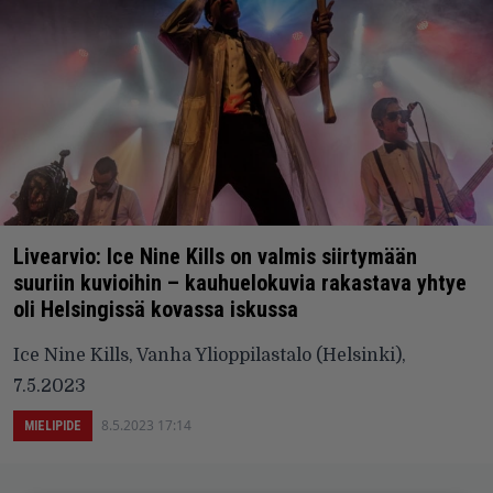
Livearvio: Ice Nine Kills on valmis siirtymään
suuriin kuvioihin – kauhuelokuvia rakastava yhtye
oli Helsingissä kovassa iskussa
Ice Nine Kills, Vanha Ylioppilastalo (Helsinki),
7.5.2023
8.5.2023 17:14
MIELIPIDE