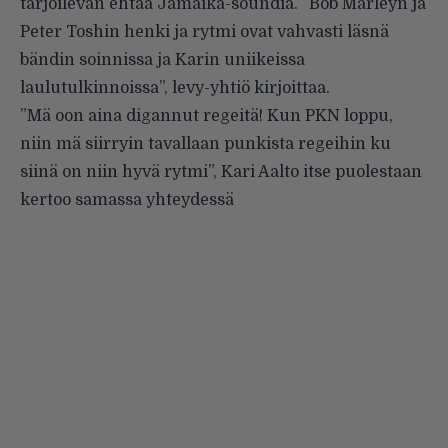
tarjoilevan ehtaa Jamaika-soundia. ”Bob Marleyn ja
Peter Toshin henki ja rytmi ovat vahvasti läsnä
bändin soinnissa ja Karin uniikeissa
laulutulkinnoissa”, levy-yhtiö kirjoittaa.
”Mä oon aina digannut regeitä! Kun PKN loppu,
niin mä siirryin tavallaan punkista regeihin ku
siinä on niin hyvä rytmi”, Kari Aalto itse puolestaan
kertoo samassa yhteydessä