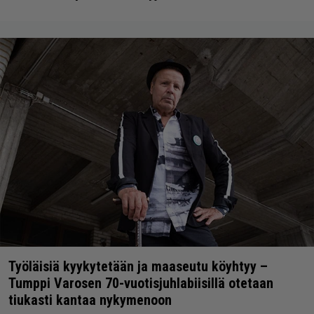
Työläisiä kyykytetään ja maaseutu köyhtyy –
Tumppi Varosen 70-vuotisjuhlabiisillä otetaan
tiukasti kantaa nykymenoon