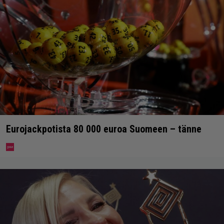
Eurojackpotista 80 000 euroa Suomeen – tänne