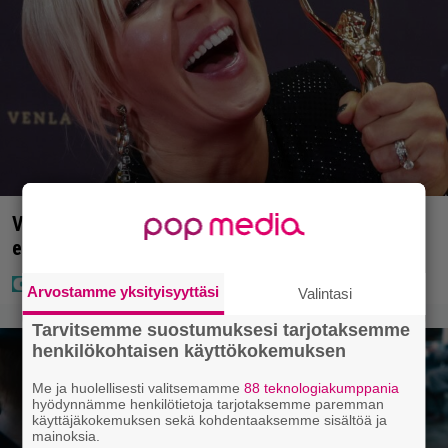
Vappu Pimiästä tuli miljoonikko – eikä yksi milli
edes riitä, näin se tapahtui
Arvostamme yksityisyyttäsi
Valintasi
Tarvitsemme suostumuksesi tarjotaksemme
henkilökohtaisen käyttökokemuksen
Me ja huolellisesti valitsemamme
88 teknologiakumppania
hyödynnämme henkilötietoja tarjotaksemme paremman
käyttäjäkokemuksen sekä kohdentaaksemme sisältöä ja
mainoksia.