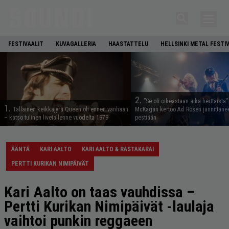
FESTIVAALIT
KUVAGALLERIA
HAASTATTELU
HELLSINKI METAL FESTI
2.
”Se oli oikeastaan aika herttaista”
1.
Tällainen keikkajyrä Queen oli ennen vanhaan
McKagan kertoo Axl Rosen jännittäne
– katso tulinen livetallenne vuodelta 1979
pestiään
ÄÄNTÄ
KARI AALTO
KARI AALTO & RASTAKARAI
PERTTI KURIKAN NIMIPÄIVÄT
Kari Aalto on taas vauhdissa –
Pertti Kurikan Nimipäivät -laulaja
vaihtoi punkin reggaeen