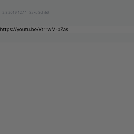
2.8.2019 12:11
Saku Schildt
https://youtu.be/VtrrwM-bZas