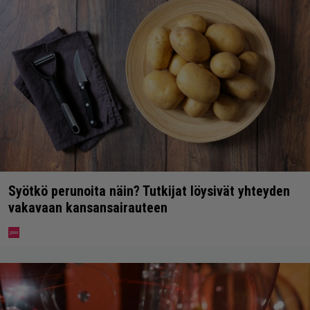
Syötkö perunoita näin? Tutkijat löysivät yhteyden
vakavaan kansansairauteen