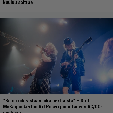
kuuluu soittaa
”Se oli oikeastaan aika herttaista” – Duff
McKagan kertoo Axl Rosen jännittäneen AC/DC-
pestiään