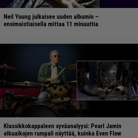
Neil Young julkaisee uuden albumin –
ensimaistiaisella mittaa 11 minuuttia
Klassikkokappaleen syväanalyysi: Pearl Jamin
alkuaikojen rumpali näyttää, kuinka Even Flow