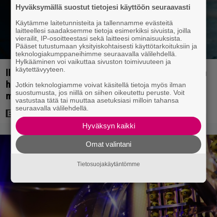
Hyväksymällä suostut tietojesi käyttöön seuraavasti
Käytämme laitetunnisteita ja tallennamme evästeitä
laitteellesi saadaksemme tietoja esimerkiksi sivuista, joilla
vierailit, IP-osoitteestasi sekä laitteesi ominaisuuksista.
Pääset tutustumaan yksityiskohtaisesti käyttötarkoituksiin ja
teknologiakumppaneihimme seuraavalla välilehdellä.
Hylkääminen voi vaikuttaa sivuston toimivuuteen ja
käytettävyyteen.
Illalla tv:ssä: Perinteinen dekkari Agatha Christien
hengessä – vuoden 2023 leffa tarjoaa
Jotkin teknologiamme voivat käsitellä tietoja myös ilman
suostumusta, jos niillä on siihen oikeutettu peruste. Voit
murhamysteerin
vastustaa tätä tai muuttaa asetuksiasi milloin tahansa
seuraavalla välilehdellä.
Hyväksyn kaikki
Omat valintani
Tietosuojakäytäntömme