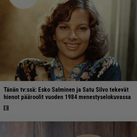
Tänän tv:ssä: Esko Salminen ja Satu Silvo tekevät
hienot pääroolit vuoden 1984 menestyselokuvassa