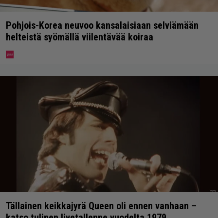
Pohjois-Korea neuvoo kansalaisiaan selviämään
helteistä syömällä viilentävää koiraa
Tällainen keikkajyrä Queen oli ennen vanhaan –
katso tulinen livetallenne vuodelta 1979