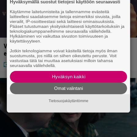
Hyväksymällä suostut tietojesi käyttöön seuraavasti
Käytämme laitetunnisteita ja tallennamme evästeitä
laitteellesi saadaksemme tietoja esimerkiksi sivuista, joilla
vierailit, IP-osoitteestasi sekä laitteesi ominaisuuksista.
Pääset tutustumaan yksityiskohtaisesti käyttötarkoituksiin ja
teknologiakumppaneihimme seuraavalla välilehdellä.
Hylkääminen voi vaikuttaa sivuston toimivuuteen ja
käytettävyyteen.
Vappu Pimiästä tuli miljoonikko – eikä yksi milli
Jotkin teknologiamme voivat käsitellä tietoja myös ilman
edes riitä, näin se tapahtui
suostumusta, jos niillä on siihen oikeutettu peruste. Voit
vastustaa tätä tai muuttaa asetuksiasi milloin tahansa
seuraavalla välilehdellä.
Hyväksyn kaikki
Omat valintani
Tietosuojakäytäntömme