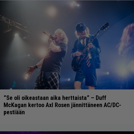
”Se oli oikeastaan aika herttaista” – Duff
McKagan kertoo Axl Rosen jännittäneen AC/DC-
pestiään