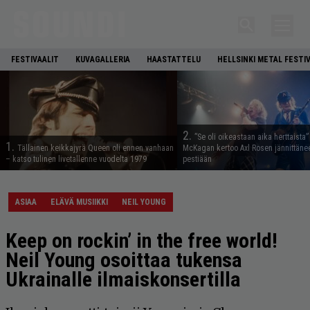
FESTIVAALIT
KUVAGALLERIA
HAASTATTELU
HELLSINKI METAL FESTI
2.
”Se oli oikeastaan aika herttaista”
1.
Tällainen keikkajyrä Queen oli ennen vanhaan
McKagan kertoo Axl Rosen jännittäne
– katso tulinen livetallenne vuodelta 1979
pestiään
ASIAA
ELÄVÄ MUSIIKKI
NEIL YOUNG
Keep on rockin’ in the free world!
Neil Young osoittaa tukensa
Ukrainalle ilmaiskonsertilla