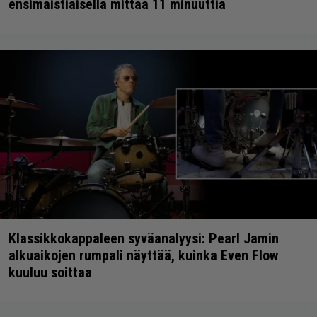
ensimaistiaisella mittaa 11 minuuttia
Klassikkokappaleen syväanalyysi: Pearl Jamin
alkuaikojen rumpali näyttää, kuinka Even Flow
kuuluu soittaa