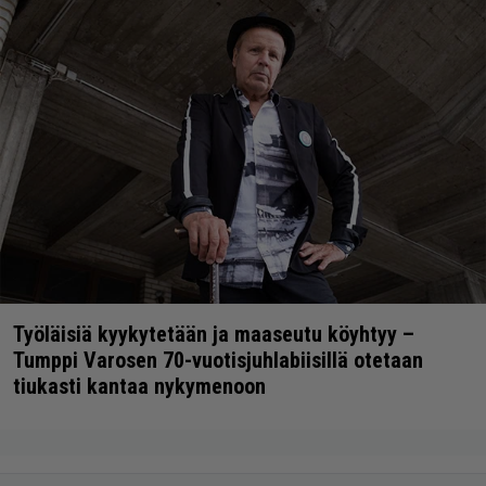
Työläisiä kyykytetään ja maaseutu köyhtyy –
Tumppi Varosen 70-vuotisjuhlabiisillä otetaan
tiukasti kantaa nykymenoon