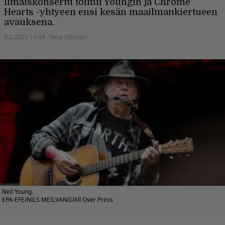
Ilmaiskonsertti toimii Youngin ja Chrome
Hearts -yhtyeen ensi kesän maailmankiertueen
avauksena.
3.3.2025 14:04
Vesa Siltanen
Neil Young.
EPA-EFE/NILS MEILVANG/All Over Press