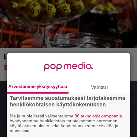
Eurojackpotista 80 000 euroa Suomeen – tänne
Arvostamme yksityisyyttäsi
Valintasi
Tarvitsemme suostumuksesi tarjotaksemme
henkilökohtaisen käyttökokemuksen
Me ja huolellisesti valitsemamme
88 teknologiakumppania
hyödynnämme henkilötietoja tarjotaksemme paremman
käyttäjäkokemuksen sekä kohdentaaksemme sisältöä ja
mainoksia.