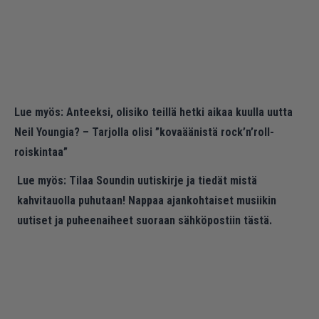
Lue myös:
Anteeksi, olisiko teillä hetki aikaa kuulla uutta
Neil Youngia? – Tarjolla olisi ”kovaäänistä rock’n’roll-
roiskintaa”
Lue myös:
Tilaa Soundin uutiskirje ja tiedät mistä
kahvitauolla puhutaan! Nappaa ajankohtaiset musiikin
uutiset ja puheenaiheet suoraan sähköpostiin tästä.