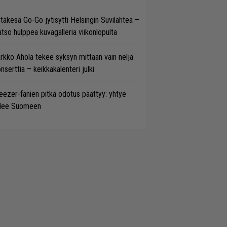
täkesä Go-Go jytisytti Helsingin Suvilahtea –
tso hulppea kuvagalleria viikonlopulta
rkko Ahola tekee syksyn mittaan vain neljä
nserttia – keikkakalenteri julki
ezer-fanien pitkä odotus päättyy: yhtye
ulee Suomeen