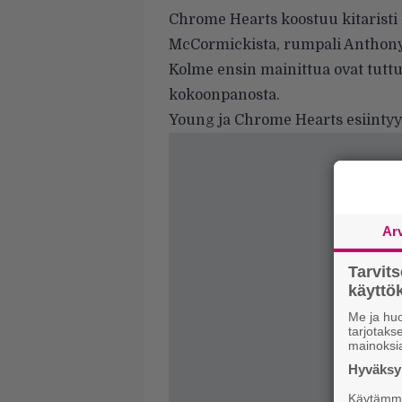
Chrome Hearts koostuu kitaristi 
McCormickista, rumpali Anthony
Kolme ensin mainittua ovat tuttu
kokoonpanosta.
Young ja Chrome Hearts esiintyy
Ar
Tarvit
käytt
Me ja huo
tarjotak
mainoksi
Hyväksym
Käytämme 