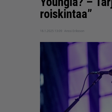
Youngia? – Tarj
roiskintaa”
18.1.2025 13:09
Anssi Eriksson