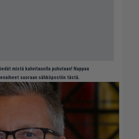
 tiedät mistä kahvitauolla puhutaan! Nappaa
eenaiheet suoraan sähköpostiin tästä.