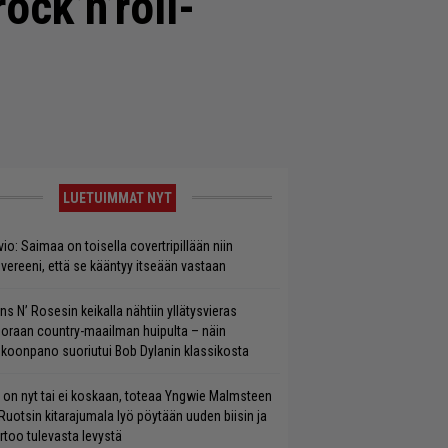
ock’n’roll-
LUETUIMMAT NYT
vio: Saimaa on toisella covertripillään niin
vereeni, että se kääntyy itseään vastaan
ns N’ Rosesin keikalla nähtiin yllätysvieras
oraan country-maailman huipulta – näin
koonpano suoriutui Bob Dylanin klassikosta
 on nyt tai ei koskaan, toteaa Yngwie Malmsteen
Ruotsin kitarajumala lyö pöytään uuden biisin ja
rtoo tulevasta levystä