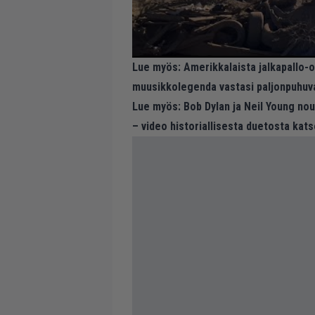
Lue myös:
Amerikkalaista jalkapallo-o
muusikkolegenda vastasi paljonpuhuva
Lue myös:
Bob Dylan ja Neil Young no
– video historiallisesta duetosta kat