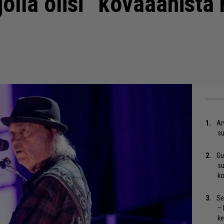
olla olisi ”kovaäänistä r
Ar
su
Gu
su
ko
Se
– 
ke