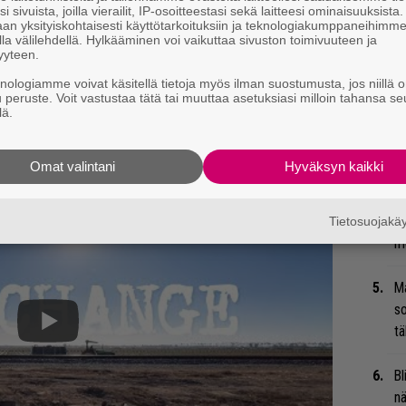
i sivuista, joilla vierailit, IP-osoitteestasi sekä laitteesi ominaisuuksista
Se
an yksityiskohtaisesti käyttötarkoituksiin ja teknologiakumppaneihimm
la välilehdellä. Hylkääminen voi vaikuttaa sivuston toimivuuteen ja
Ma
yyteen.
uu
knologiamme voivat käsitellä tietoja myös ilman suostumusta, jos niillä o
u peruste. Voit vastustaa tätä tai muuttaa asetuksiasi milloin tahansa se
Gu
lä.
su
a.
ko
Omat valintani
Hyväksyn kaikki
Mi
Va
Tietosuojak
me
Ma
so
tä
Bl
nä