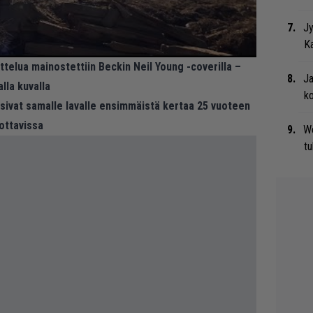
Jy
Ka
ttelua mainostettiin Beckin Neil Young -coverilla –
Ja
lla kuvalla
ko
usivat samalle lavalle ensimmäistä kertaa 25 vuoteen
sottavissa
We
t