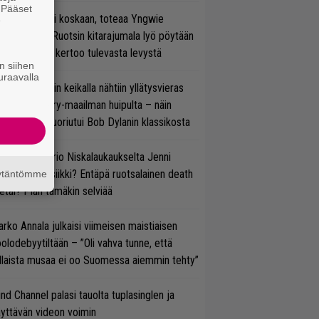
. Pääset
 on nyt tai ei koskaan, toteaa Yngwie
e
lmsteen – Ruotsin kitarajumala lyö pöytään
den biisin ja kertoo tulevasta levystä
n siihen
uraavalla
ns N’ Rosesin keikalla nähtiin yllätysvieras
oraan country-maailman huipulta – näin
koonpano suoriutui Bob Dylanin klassikosta
ten taipuu Trio Niskalaukaukselta Jenni
rtiaisen musiikki? Entäpä ruotsalainen death
äytäntömme
tal? Pian tämäkin selviää
rko Annala julkaisi viimeisen maistiaisen
olodebyytiltään – ”Oli vahva tunne, että
llaista musaa ei oo Suomessa aiemmin tehty”
ind Channel palasi tauolta tuplasinglen ja
yttävän videon voimin