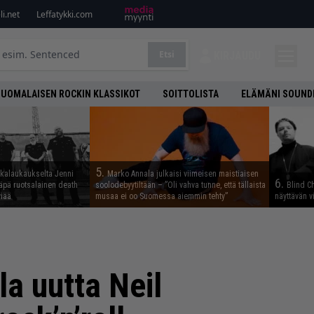
i.net
Leffatykki.com
Etsi
KIRJAUDU
SUOMALAISEN ROCKIN KLASSIKOT
SOITTOLISTA
ELÄMÄNI SOUND
5.
skalaukaukselta Jenni
Marko Annala julkaisi viimeisen maistiaisen
6.
täpä ruotsalainen death
soolodebyytiltään – ”Oli vahva tunne, että tällaista
Blind Ch
viää
musaa ei oo Suomessa aiemmin tehty”
näyttävän v
la uutta Neil