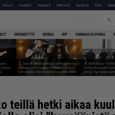
Voice.fi
Soundi.fi
Pelaaja.fi
Inferno.fi
Rumba.fi
Tilt.fi
Metel
ET
LEVYARVIOT
JUTUT
LEHTI
ALIT
ENSINÄYTTÖ
KEIKKA
RIP
TARKKAILULUOKKA
3.
4.
ngwie
Guns N’ Rosesin keikalla nähtiin yllätysvieras
Miten taipuu Trio Ni
ö pöytään
suoraan country-maailman huipulta – näin
Vartiaisen musiikki? En
tä
kokoonpano suoriutui Bob Dylanin klassikosta
metal? Pian tämäkin sel
o teillä hetki aikaa kuul