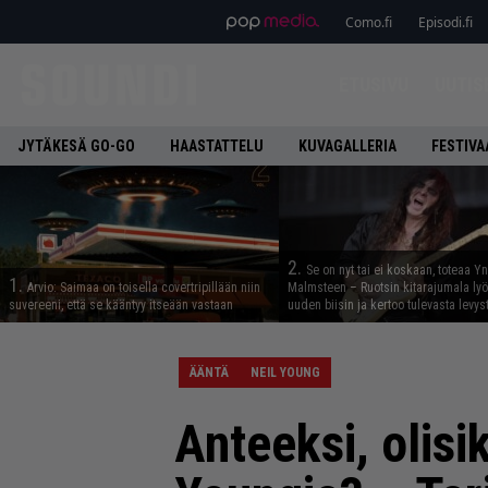
Como.fi
Episodi.fi
ETUSIVU
UUTIS
JYTÄKESÄ GO-GO
HAASTATTELU
KUVAGALLERIA
FESTIVA
2.
Se on nyt tai ei koskaan, toteaa Y
1.
Arvio: Saimaa on toisella covertripillään niin
Malmsteen – Ruotsin kitarajumala ly
suvereeni, että se kääntyy itseään vastaan
uuden biisin ja kertoo tulevasta levys
ÄÄNTÄ
NEIL YOUNG
Anteeksi, olisik