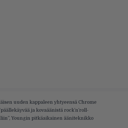
mäisen uuden kappaleen yhtyeensä Chrome
päällekäyvää ja kovaäänistä rock’n’roll-
liin”, Youngin pitkäaikainen ääniteknikko