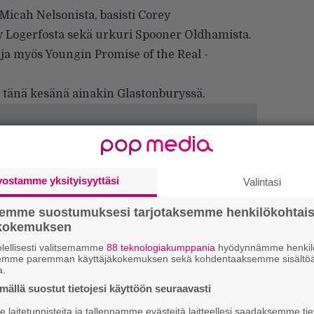
Micah Nelsonista, basisti Corey
 Logerfosta sekä urkuri Spooner Oldhamista.
ja myös Youngin Promise of the Real -
 tänä kesänä ainakin Glastonburyssä.
vostamme yksityisyyttäsi
Valintasi
semme suostumuksesi tarjotaksemme henkilökohtai
ökokemuksen
lellisesti valitsemamme
88 teknologiakumppania
hyödynnämme henkilö
semme paremman käyttäjäkokemuksen sekä kohdentaaksemme sisältöä
a.
Ar
ällä suostut tietojesi käyttöön seuraavasti
su
laitetunnisteita ja tallennamme evästeitä laitteellesi saadaksemme tie