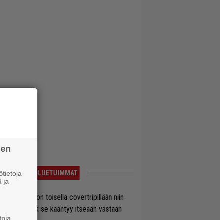
sen
LUETUIMMAT
tietoja
 ja
vio: Saimaa on toisella covertripillään niin
vereeni, että se kääntyy itseään vastaan
toja