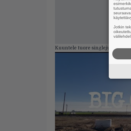
esimerkiks
tutustuma
seuraaval
käytettäv
Jotkin te
oikeutett
välilehdel
Kuuntele tuore singlejulkaisu alt