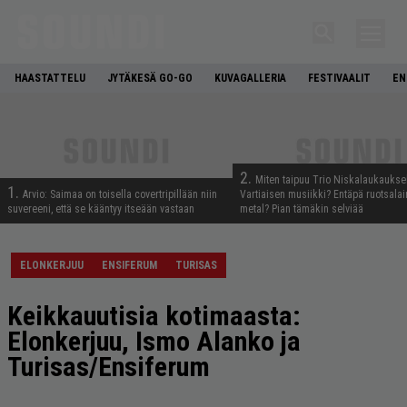
HAASTATTELU
JYTÄKESÄ GO-GO
KUVAGALLERIA
FESTIVAALIT
EN
2.
Miten taipuu Trio Niskalaukaukse
1.
Arvio: Saimaa on toisella covertripillään niin
Vartiaisen musiikki? Entäpä ruotsala
suvereeni, että se kääntyy itseään vastaan
metal? Pian tämäkin selviää
ELONKERJUU
ENSIFERUM
TURISAS
Keikkauutisia kotimaasta:
Elonkerjuu, Ismo Alanko ja
Turisas/Ensiferum