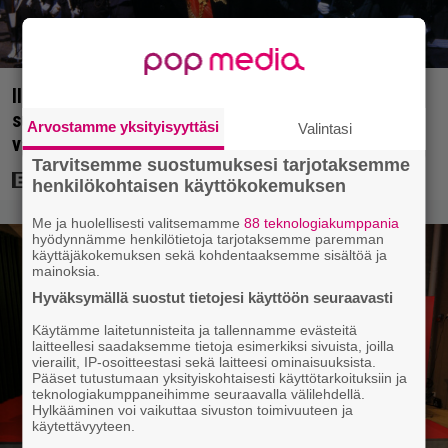
Illalla tv:ssä: Jörn Donner selitti mistä Uunon
suosio johtuu – tuolloinen elokuva tosin tienasi
Arvostamme yksityisyyttäsi
Valintasi
vain 9000 markkaa
Tarvitsemme suostumuksesi tarjotaksemme
henkilökohtaisen käyttökokemuksen
Me ja huolellisesti valitsemamme
88 teknologiakumppania
hyödynnämme henkilötietoja tarjotaksemme paremman
käyttäjäkokemuksen sekä kohdentaaksemme sisältöä ja
mainoksia.
Hyväksymällä suostut tietojesi käyttöön seuraavasti
Käytämme laitetunnisteita ja tallennamme evästeitä
laitteellesi saadaksemme tietoja esimerkiksi sivuista, joilla
vierailit, IP-osoitteestasi sekä laitteesi ominaisuuksista.
Pääset tutustumaan yksityiskohtaisesti käyttötarkoituksiin ja
teknologiakumppaneihimme seuraavalla välilehdellä.
Hylkääminen voi vaikuttaa sivuston toimivuuteen ja
käytettävyyteen.