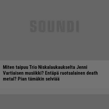
Miten taipuu Trio Niskalaukaukselta Jenni
Vartiaisen musiikki? Entäpä ruotsalainen death
metal? Pian tämäkin selviää