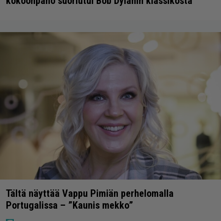
kokoonpano suoriutui Bob Dylanin klassikosta
Tältä näyttää Vappu Pimiän perhelomalla
Portugalissa – ”Kaunis mekko”