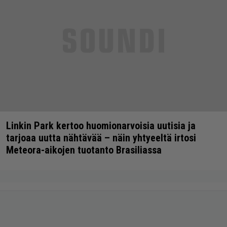
Linkin Park kertoo huomionarvoisia uutisia ja
tarjoaa uutta nähtävää – näin yhtyeeltä irtosi
Meteora-aikojen tuotanto Brasiliassa