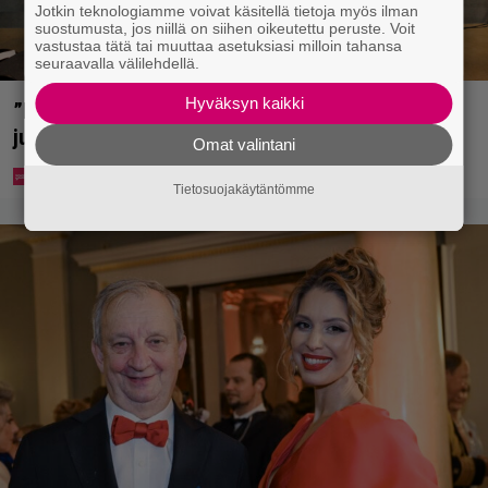
Jotkin teknologiamme voivat käsitellä tietoja myös ilman
suostumusta, jos niillä on siihen oikeutettu peruste. Voit
vastustaa tätä tai muuttaa asetuksiasi milloin tahansa
seuraavalla välilehdellä.
Hyväksyn kaikki
”Että semmonen sirkus” – TTK-kilpailijat
julkistettiin ja kansalla on sanottavaa
Omat valintani
Tietosuojakäytäntömme