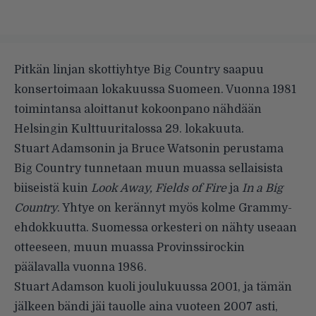
Pitkän linjan skottiyhtye Big Country saapuu
konsertoimaan lokakuussa Suomeen. Vuonna 1981
toimintansa aloittanut kokoonpano nähdään
Helsingin Kulttuuritalossa 29. lokakuuta.
Stuart Adamsonin ja Bruce Watsonin perustama
Big Country tunnetaan muun muassa sellaisista
biiseistä kuin
Look Away, Fields of Fire
ja
In a Big
Country
. Yhtye on kerännyt myös kolme Grammy-
ehdokkuutta. Suomessa orkesteri on nähty useaan
otteeseen, muun muassa Provinssirockin
päälavalla vuonna 1986.
Stuart Adamson kuoli joulukuussa 2001, ja tämän
jälkeen bändi jäi tauolle aina vuoteen 2007 asti,