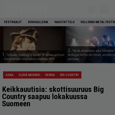
FESTIVAALIT
KUVAGALLERIA
HAASTATTELU
HELLSINKI METAL FESTI
2.
”Se oli oikeastaan aika herttaista”
1.
Tällainen keikkajyrä Queen oli ennen vanhaan
McKagan kertoo Axl Rosen jännittäne
– katso tulinen livetallenne vuodelta 1979
pestiään
ASIAA
ELÄVÄ MUSIIKKI
KEIKKA
BIG COUNTRY
Keikkauutisia: skottisuuruus Big
Country saapuu lokakuussa
Suomeen