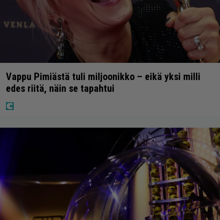
Vappu Pimiästä tuli miljoonikko – eikä yksi milli
edes riitä, näin se tapahtui