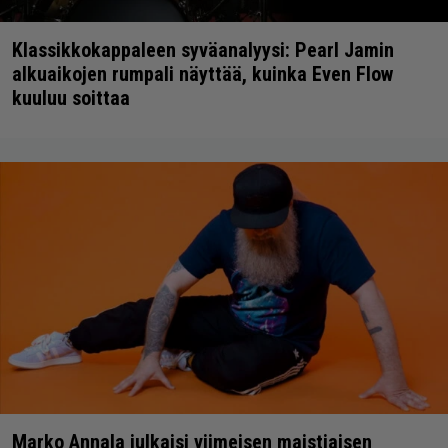
Klassikkokappaleen syväanalyysi: Pearl Jamin
alkuaikojen rumpali näyttää, kuinka Even Flow
kuuluu soittaa
Marko Annala julkaisi viimeisen maistiaisen