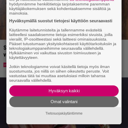
hyödynnämme henkilötietoja tarjotaksemme paremman
käyttäjäkokemuksen sekä kohdentaaksemme sisältöä ja
mainoksia.
Hyväksymällä suostut tietojesi käyttöön seuraavasti
Käytämme laitetunnisteita ja tallennamme evästeitä
laitteellesi saadaksemme tietoja esimerkiksi sivuista, joilla
vierailit, IP-osoitteestasi sekä laitteesi ominaisuuksista.
Pääset tutustumaan yksityiskohtaisesti käyttötarkoituksiin ja
Syötkö perunoita näin? Tutkijat löysivät yhteyden
teknologiakumppaneihimme seuraavalla välilehdellä.
Hylkääminen voi vaikuttaa sivuston toimivuuteen ja
vakavaan kansansairauteen
käytettävyyteen.
Jotkin teknologiamme voivat käsitellä tietoja myös ilman
suostumusta, jos niillä on siihen oikeutettu peruste. Voit
vastustaa tätä tai muuttaa asetuksiasi milloin tahansa
seuraavalla välilehdellä.
Hyväksyn kaikki
Omat valintani
Tietosuojakäytäntömme