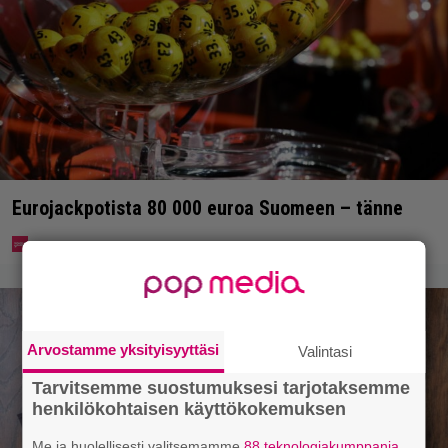
Eurojackpotista 80 000 euroa Suomeen – tänne
Arvostamme yksityisyyttäsi
Valintasi
Tarvitsemme suostumuksesi tarjotaksemme
henkilökohtaisen käyttökokemuksen
Me ja huolellisesti valitsemamme
88 teknologiakumppania