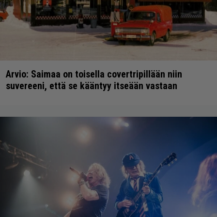
Arvio: Saimaa on toisella covertripillään niin
suvereeni, että se kääntyy itseään vastaan