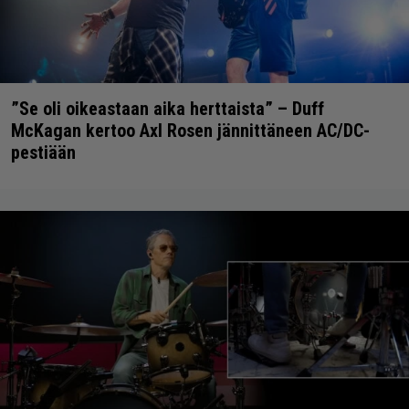
”Se oli oikeastaan aika herttaista” – Duff
McKagan kertoo Axl Rosen jännittäneen AC/DC-
pestiään