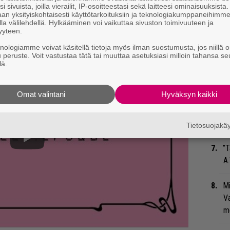
i sivuista, joilla vierailit, IP-osoitteestasi sekä laitteesi ominaisuuksista
iä ja -paikkoja Ruotsissa, Norjassa ja
Ar
an yksityiskohtaisesti käyttötarkoituksiin ja teknologiakumppaneihimm
su
la välilehdellä. Hylkääminen voi vaikuttaa sivuston toimivuuteen ja
 ainakaan vielä. Lisätietoa Kentfestistä ja
yyteen.
knologiamme voivat käsitellä tietoja myös ilman suostumusta, jos niillä o
An
u peruste. Voit vastustaa tätä tai muuttaa asetuksiasi milloin tahansa se
bi
lä.
vi
Omat valintani
Hyväksyn kaikki
Gu
su
ko
Tietosuojak
”T
A.
Mi
Va
me