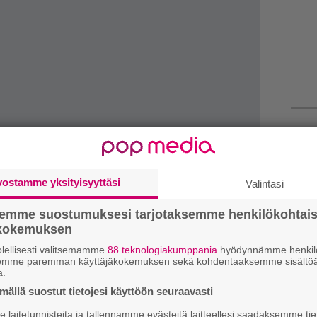
Tä
ka
vostamme yksityisyyttäsi
Valintasi
”S
M
semme suostumuksesi tarjotaksemme henkilökohtai
A
ökokemuksen
lellisesti valitsemamme
88 teknologiakumppania
hyödynnämme henkilö
yjät ovat yhtyeen itsensä kutsumia. Tähän
semme paremman käyttäjäkokemuksen sekä kohdentaaksemme sisältöä
Ma
a ovat varmistaneet Nina Persson, Junip ja
a.
so
ällä suostut tietojesi käyttöön seuraavasti
tä
rtueen uuden albumin tiimoilta. Tähän
laitetunnisteita ja tallennamme evästeitä laitteellesi saadaksemme tie