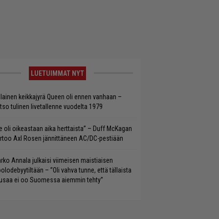
LUETUIMMAT NYT
llainen keikkajyrä Queen oli ennen vanhaan –
tso tulinen livetallenne vuodelta 1979
e oli oikeastaan aika herttaista” – Duff McKagan
rtoo Axl Rosen jännittäneen AC/DC-pestiään
rko Annala julkaisi viimeisen maistiaisen
olodebyytiltään – ”Oli vahva tunne, että tällaista
saa ei oo Suomessa aiemmin tehty”