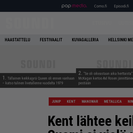
Como.fi
Episodi.fi
ETUSIVU
UUTIS
HAASTATTELU
FESTIVAALIT
KUVAGALLERIA
HELLSINKI ME
2.
”Se oli oikeastaan aika herttaista”
1.
Tällainen keikkajyrä Queen oli ennen vanhaan
McKagan kertoo Axl Rosen jännittäne
– katso tulinen livetallenne vuodelta 1979
pestiään
JUNIP
KENT
MANOWAR
METALLICA
NI
Kent lähtee kei