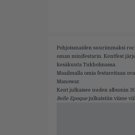
Pohjoismaiden suurimmaksi rockb
oman minifestarin. Kentfest järje
kesäkuuta Tukholmassa.
Maailmalla omia festareitaan ov
Manowar
.
Kent julkaisee uuden albumin 3
Belle Epoque
julkaistiin viime vii