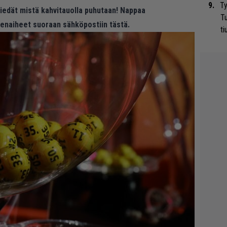
Ty
 tiedät mistä kahvitauolla puhutaan! Nappaa
Tu
eenaiheet suoraan sähköpostiin tästä.
ti