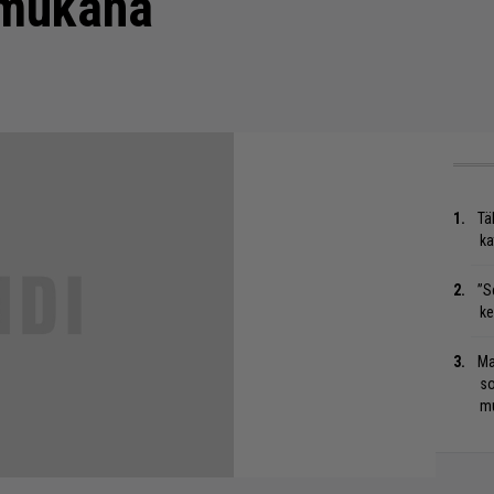
 mukana
Tä
ka
”S
ke
Ma
so
mu