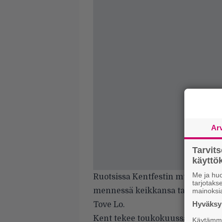
Ar
Tarvit
käytt
Me ja huo
Ruotsissa Kentfestin muut esiint
tarjotak
mennessä keikkansa tapahtumiss
mainoksi
Hyväksym
Tove Lo.
Kent tekee toukokuussa klubikie
Käytämme 