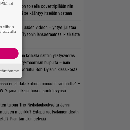
. Pääset
vio: Saimaa on toisella covertripillään niin
e
vereeni, että se kääntyy itseään vastaan
n siihen
thrax julkaisi uuden videon – yhtye julistaa
uraavalla
isillään Mike Tysonin lanseeraamaa ikiaikaista
isautta
ns N’ Rosesin keikalla nähtiin yllätysvieras
oraan country-maailman huipulta – näin
koonpano suoriutui Bob Dylanin klassikosta
äytäntömme
ässä ei jahdata kolmen minuutin radiohittiä” –
W. Yrjänä julkaisi toisen soololevynsä
ten taipuu Trio Niskalaukaukselta Jenni
rtiaisen musiikki? Entäpä ruotsalainen death
tal? Pian tämäkin selviää