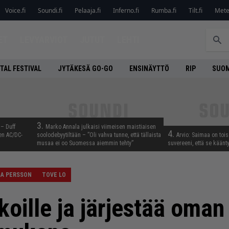
Voice.fi
Soundi.fi
Pelaaja.fi
Inferno.fi
Rumba.fi
Tilt.fi
Metel
ET
LEVYARVIOT
JUTUT
LEHTI
TAL FESTIVAL
JYTÄKESÄ GO-GO
ENSINÄYTTÖ
RIP
SUOM
3.
 – Duff
Marko Annala julkaisi viimeisen maistiaisen
4.
en AC/DC-
soolodebyytiltään – ”Oli vahva tunne, että tällaista
Arvio: Saimaa on toise
musaa ei oo Suomessa aiemmin tehty”
suvereeni, että se käänt
NA PERSSON
TOVE LO
koille ja järjestää oman