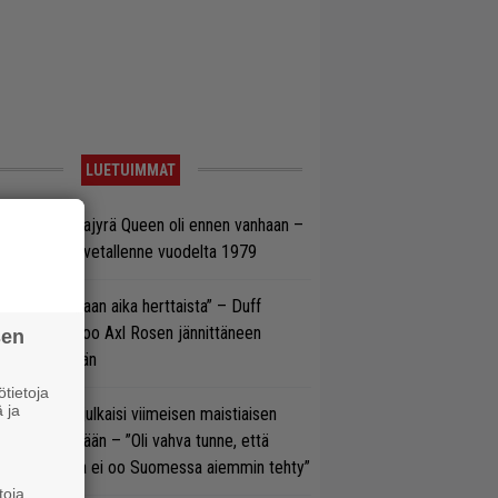
LUETUIMMAT
llainen keikkajyrä Queen oli ennen vanhaan –
tso tulinen livetallenne vuodelta 1979
e oli oikeastaan aika herttaista” – Duff
cKagan kertoo Axl Rosen jännittäneen
sen
C/DC-pestiään
tietoja
 ja
rko Annala julkaisi viimeisen maistiaisen
olodebyytiltään – ”Oli vahva tunne, että
llaista musaa ei oo Suomessa aiemmin tehty”
toja