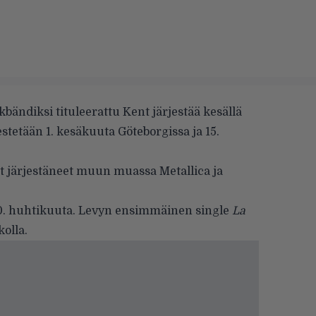
ändiksi tituleerattu Kent järjestää kesällä
stetään 1. kesäkuuta Göteborgissa ja 15.
at järjestäneet muun muassa
Metallica
ja
0. huhtikuuta. Levyn ensimmäinen single
La
kolla
.