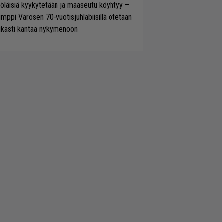
öläisiä kyykytetään ja maaseutu köyhtyy –
mppi Varosen 70-vuotisjuhlabiisillä otetaan
ukasti kantaa nykymenoon