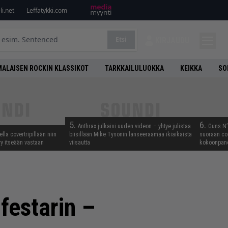
i.net
Leffatykki.com
Etsi
KIRJAUDU
ALAISEN ROCKIN KLASSIKOT
TARKKAILULUOKKA
KEIKKA
SO
5.
6.
Anthrax julkaisi uuden videon – yhtye julistaa
Guns N’ 
lla covertripillään niin
biisillään Mike Tysonin lanseeraamaa ikiaikaista
suoraan co
yy itseään vastaan
viisautta
kokoonpano
 festarin –