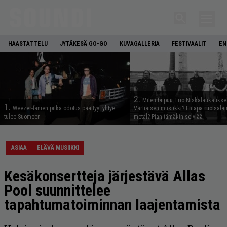
HAASTATTELU
JYTÄKESÄ GO-GO
KUVAGALLERIA
FESTIVAALIT
EN
2.
Miten taipuu Trio Niskalaukaukse
1.
Weezer-fanien pitkä odotus päättyy: yhtye
Vartiaisen musiikki? Entäpä ruotsala
tulee Suomeen
metal? Pian tämäkin selviää
ASIAA
ELÄVÄ MUSIIKKI
Kesäkonsertteja järjestävä Allas
Pool suunnittelee
tapahtumatoiminnan laajentamista