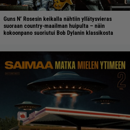
Guns N’ Rosesin keikalla nähtiin yllätysvieras
suoraan country-maailman huipulta – näin
kokoonpano suoriutui Bob Dylanin klassikosta