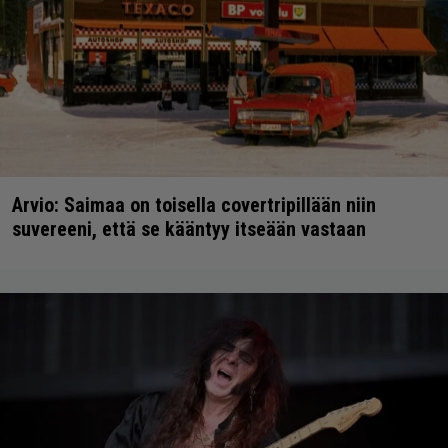
Arvio: Saimaa on toisella covertripillään niin
suvereeni, että se kääntyy itseään vastaan