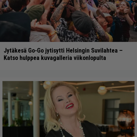
Jytäkesä Go-Go jytisytti Helsingin Suvilahtea –
Katso hulppea kuvagalleria viikonlopulta