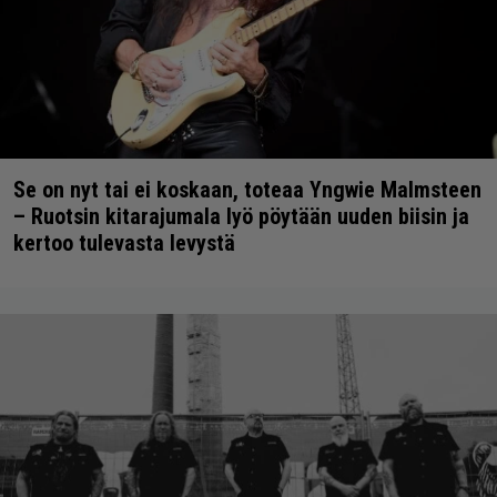
Se on nyt tai ei koskaan, toteaa Yngwie Malmsteen
– Ruotsin kitarajumala lyö pöytään uuden biisin ja
kertoo tulevasta levystä