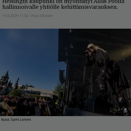
Helsingin kaupunki on myöntänyt Allas Poolia
hallinnoivalle yhtiölle kehittämisvarauksen.
10.6.2026 11:00
Vesa Siltanen
Kuva: Sami Lommi