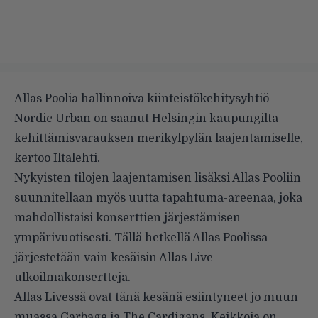
Allas Poolia hallinnoiva kiinteistökehitysyhtiö
Nordic Urban on saanut Helsingin kaupungilta
kehittämisvarauksen merikylpylän laajentamiselle,
kertoo Iltalehti
.
Nykyisten tilojen laajentamisen lisäksi Allas Pooliin
suunnitellaan myös uutta tapahtuma-areenaa, joka
mahdollistaisi konserttien järjestämisen
ympärivuotisesti. Tällä hetkellä Allas Poolissa
järjestetään vain kesäisin Allas Live -
ulkoilmakonsertteja.
Allas Livessä
ovat tänä kesänä esiintyneet jo muun
muassa
Garbage
ja
The Cardigans
. Keikkoja on