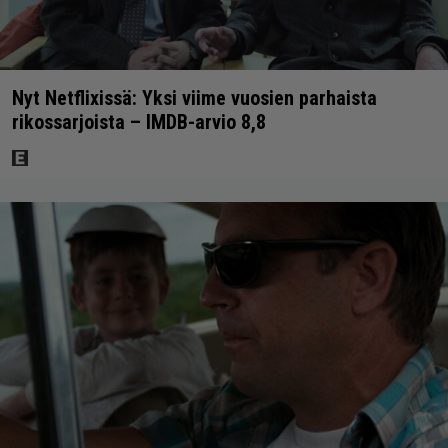
Nyt Netflixissä: Yksi viime vuosien parhaista
rikossarjoista – IMDB-arvio 8,8