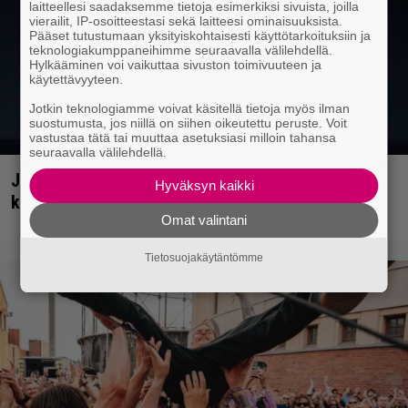
laitteellesi saadaksemme tietoja esimerkiksi sivuista, joilla
vierailit, IP-osoitteestasi sekä laitteesi ominaisuuksista.
Pääset tutustumaan yksityiskohtaisesti käyttötarkoituksiin ja
teknologiakumppaneihimme seuraavalla välilehdellä.
Hylkääminen voi vaikuttaa sivuston toimivuuteen ja
käytettävyyteen.
Jotkin teknologiamme voivat käsitellä tietoja myös ilman
suostumusta, jos niillä on siihen oikeutettu peruste. Voit
vastustaa tätä tai muuttaa asetuksiasi milloin tahansa
seuraavalla välilehdellä.
Jarkko Ahola tekee syksyn mittaan vain neljä
Hyväksyn kaikki
konserttia – keikkakalenteri julki
Omat valintani
Tietosuojakäytäntömme