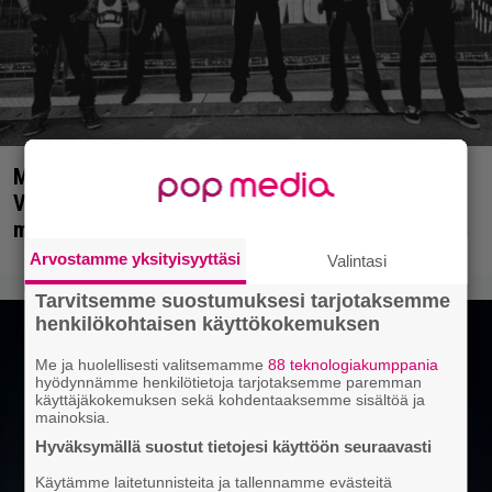
Miten taipuu Trio Niskalaukaukselta Jenni
Vartiaisen musiikki? Entäpä ruotsalainen death
metal? Pian tämäkin selviää
Arvostamme yksityisyyttäsi
Valintasi
Tarvitsemme suostumuksesi tarjotaksemme
henkilökohtaisen käyttökokemuksen
Me ja huolellisesti valitsemamme
88 teknologiakumppania
hyödynnämme henkilötietoja tarjotaksemme paremman
käyttäjäkokemuksen sekä kohdentaaksemme sisältöä ja
mainoksia.
Hyväksymällä suostut tietojesi käyttöön seuraavasti
Käytämme laitetunnisteita ja tallennamme evästeitä