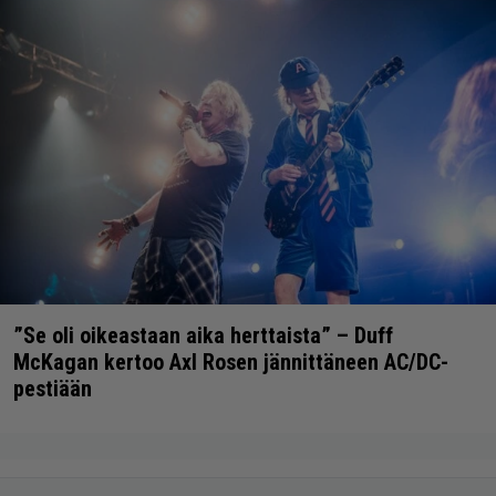
”Se oli oikeastaan aika herttaista” – Duff
McKagan kertoo Axl Rosen jännittäneen AC/DC-
pestiään