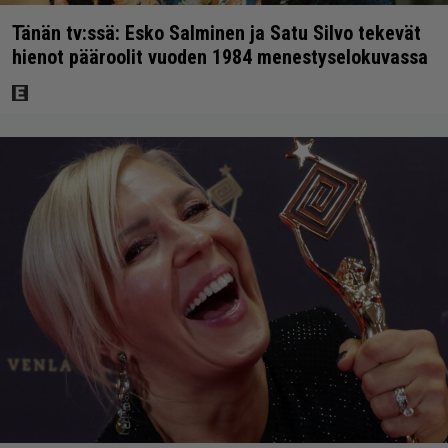
Tänän tv:ssä: Esko Salminen ja Satu Silvo tekevät
hienot pääroolit vuoden 1984 menestyselokuvassa