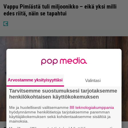
Vappu Pimiästä tuli miljoonikko – eikä yksi milli
edes riitä, näin se tapahtui
Arvostamme yksityisyyttäsi
Valintasi
Tarvitsemme suostumuksesi tarjotaksemme
henkilökohtaisen käyttökokemuksen
Me ja huolellisesti valitsemamme
88 teknologiakumppania
hyödynnämme henkilötietoja tarjotaksemme paremman
käyttäjäkokemuksen sekä kohdentaaksemme sisältöä ja
mainoksia.