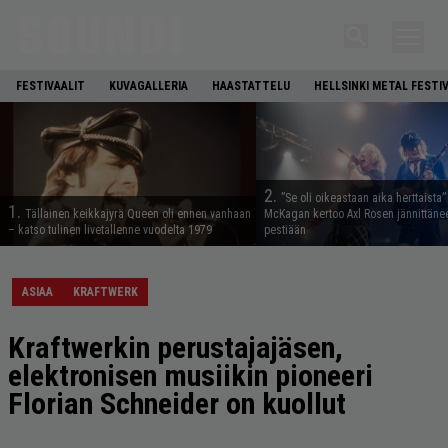
FESTIVAALIT
KUVAGALLERIA
HAASTATTELU
HELLSINKI METAL FESTI
2.
”Se oli oikeastaan aika herttaista”
1.
Tällainen keikkajyrä Queen oli ennen vanhaan
McKagan kertoo Axl Rosen jännittäne
– katso tulinen livetallenne vuodelta 1979
pestiään
ASIAA
KRAFTWERK
Kraftwerkin perustajajäsen,
elektronisen musiikin pioneeri
Florian Schneider on kuollut