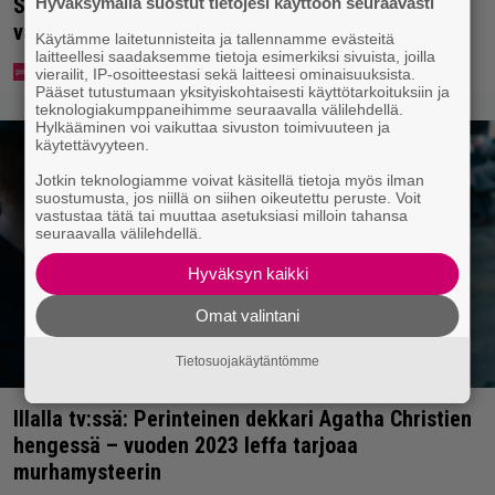
Syötkö perunoita näin? Tutkijat löysivät yhteyden
Hyväksymällä suostut tietojesi käyttöön seuraavasti
vakavaan kansansairauteen
Käytämme laitetunnisteita ja tallennamme evästeitä
laitteellesi saadaksemme tietoja esimerkiksi sivuista, joilla
vierailit, IP-osoitteestasi sekä laitteesi ominaisuuksista.
Pääset tutustumaan yksityiskohtaisesti käyttötarkoituksiin ja
teknologiakumppaneihimme seuraavalla välilehdellä.
Hylkääminen voi vaikuttaa sivuston toimivuuteen ja
käytettävyyteen.
Jotkin teknologiamme voivat käsitellä tietoja myös ilman
suostumusta, jos niillä on siihen oikeutettu peruste. Voit
vastustaa tätä tai muuttaa asetuksiasi milloin tahansa
seuraavalla välilehdellä.
Hyväksyn kaikki
Omat valintani
Tietosuojakäytäntömme
Illalla tv:ssä: Perinteinen dekkari Agatha Christien
hengessä – vuoden 2023 leffa tarjoaa
murhamysteerin