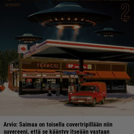
Arvio: Saimaa on toisella covertripillään niin
suvereeni, että se kääntyy itseään vastaan