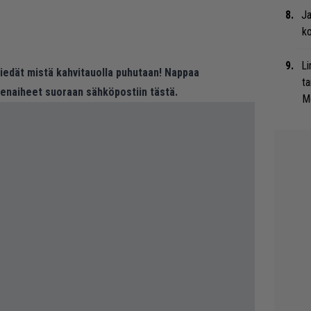
Ja
ko
Li
 tiedät mistä kahvitauolla puhutaan! Nappaa
ta
eenaiheet suoraan sähköpostiin tästä.
Me