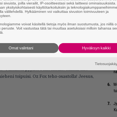
uu
i sivuista, joilla vierailit, IP-osoitteestasi sekä laitteesi ominaisuuksista
an yksityiskohtaisesti käyttötarkoituksiin ja teknologiakumppaneihimm
la välilehdellä. Hylkääminen voi vaikuttaa sivuston toimivuuteen ja
Gu
yyteen.
su
knologiamme voivat käsitellä tietoja myös ilman suostumusta, jos niillä o
ko
u peruste. Voit vastustaa tätä tai muuttaa asetuksiasi milloin tahansa se
lä.
Mi
Va
Omat valintani
Hyväksyn kaikki
me
staa miehensä olevan sairaalahoidossa
Tietosuojak
Bl
 ”Pikainen pyyntö rukouksille! Mikäli olet
nä
mieheni toipuisi. Oz Fox teho-osastolla! Jeesus,
We
t
Jy
Ka