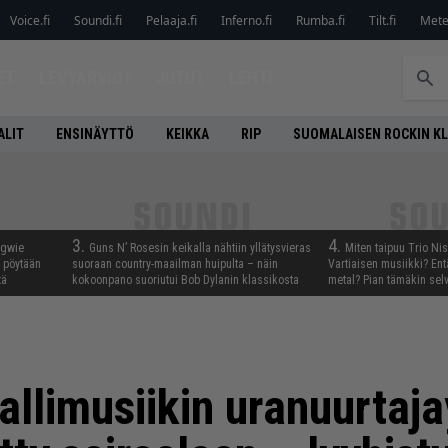
Voice.fi
Soundi.fi
Pelaaja.fi
Inferno.fi
Rumba.fi
Tilt.fi
Metel
ET
LEVYARVIOT
JUTUT
LEHTI
ALIT
ENSINÄYTTÖ
KEIKKA
RIP
SUOMALAISEN ROCKIN K
3.
4.
ngwie
Guns N’ Rosesin keikalla nähtiin yllätysvieras
Miten taipuu Trio Ni
ö pöytään
suoraan country-maailman huipulta – näin
Vartiaisen musiikki? En
tä
kokoonpano suoriutui Bob Dylanin klassikosta
metal? Pian tämäkin sel
tallimusiikin uranuurtaj