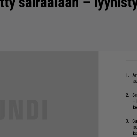
etty sairaalaan – lyyhist
Ar
su
Se
– 
ke
Gu
su
ko