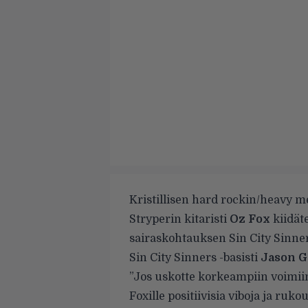
Kristillisen hard rockin/heavy 
Stryperin kitaristi
Oz Fox
kiidäte
sairaskohtauksen Sin City Sinner
Sin City Sinners -basisti
Jason 
”Jos uskotte korkeampiin voimiin
Foxille positiivisia viboja ja ruko