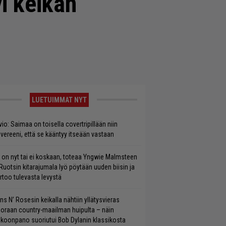
yi keikan
LUETUIMMAT NYT
vio: Saimaa on toisella covertripillään niin
vereeni, että se kääntyy itseään vastaan
 on nyt tai ei koskaan, toteaa Yngwie Malmsteen
Ruotsin kitarajumala lyö pöytään uuden biisin ja
rtoo tulevasta levystä
ns N’ Rosesin keikalla nähtiin yllätysvieras
oraan country-maailman huipulta – näin
koonpano suoriutui Bob Dylanin klassikosta