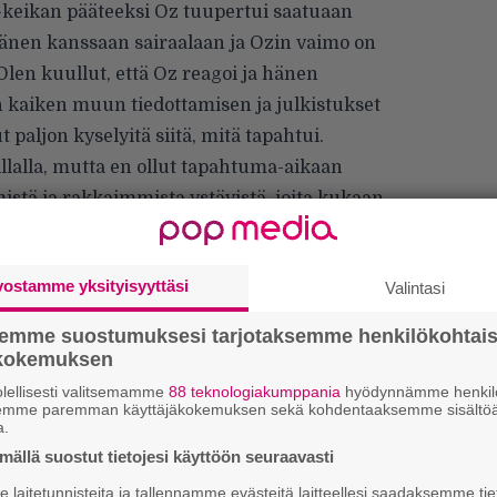
 -keikan pääteeksi Oz tuupertui saatuaan
änen kanssaan sairaalaan ja Ozin vaimo on
len kuullut, että Oz reagoi ja hänen
n kaiken muun tiedottamisen ja julkistukset
 paljon kyselyitä siitä, mitä tapahtui.
llalla, mutta en ollut tapahtuma-aikaan
mistä ja rakkaimmista ystävistä, joita kukaan
vostamme yksityisyyttäsi
Valintasi
semme suostumuksesi tarjotaksemme henkilökohtai
ökokemuksen
Ar
lellisesti valitsemamme
88 teknologiakumppania
hyödynnämme henkilö
su
semme paremman käyttäjäkokemuksen sekä kohdentaaksemme sisältöä
a.
Se
ällä suostut tietojesi käyttöön seuraavasti
Ma
laitetunnisteita ja tallennamme evästeitä laitteellesi saadaksemme tie