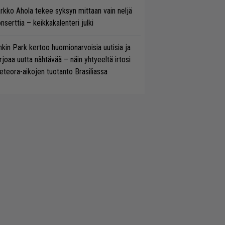
rkko Ahola tekee syksyn mittaan vain neljä
nserttia – keikkakalenteri julki
nkin Park kertoo huomionarvoisia uutisia ja
rjoaa uutta nähtävää – näin yhtyeeltä irtosi
teora-aikojen tuotanto Brasiliassa