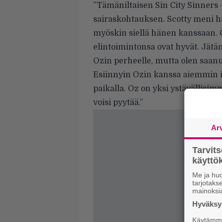
”Tämäniltaisen Sin City Sinners
sairaskohtauksen. Scotty meni h
myöskin siellä hänen kanssaan. O
elintoimintonsa ovat hyvät. Jätä
Ozin perheelle, mutta olen saanut
Esiinnyin Ozin kanssa aiemmin i
paikalla. Oz on yksi ystävällisim
voisi pyytää.”
Ar
Tarvit
käytt
Me ja huo
tarjotak
mainoksi
Hyväksym
Käytämme 