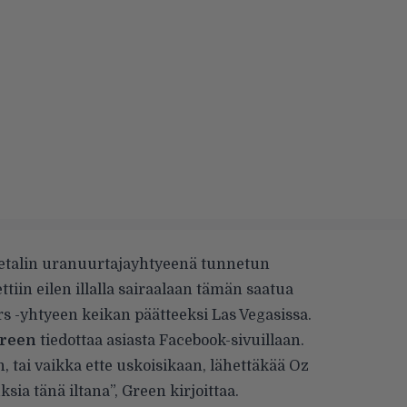
metalin uranuurtajayhtyeenä tunnetun
ttiin eilen illalla sairaalaan tämän saatua
s -yhtyeen keikan päätteeksi Las Vegasissa.
Green
tiedottaa asiasta
Facebook-sivuillaan.
, tai vaikka ette uskoisikaan, lähettäkää Oz
uksia tänä iltana”, Green kirjoittaa.