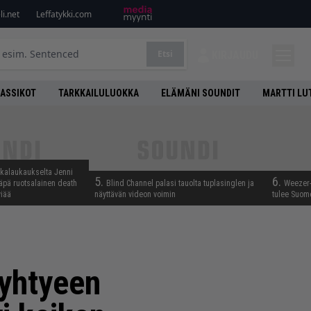
i.net
Leffatykki.com
Etsi
KIRJAUDU
LASSIKOT
TARKKAILULUOKKA
ELÄMÄNI SOUNDIT
MARTTI LU
skalaukaukselta Jenni
5.
6.
täpä ruotsalainen death
Blind Channel palasi tauolta tuplasinglen ja
Weezer-
viää
näyttävän videon voimin
tulee Suom
ayhtyeen