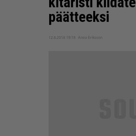
kitaristi kiidät
päätteeksi
12.8.2018 19:18
Anssi Eriksson