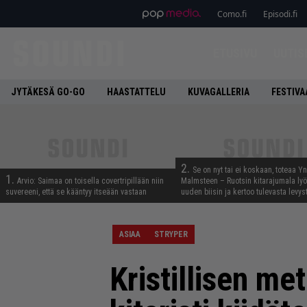
Como.fi
Episodi.fi
ETUSIVU
UUTIS
JYTÄKESÄ GO-GO
HAASTATTELU
KUVAGALLERIA
FESTIVA
2.
Se on nyt tai ei koskaan, toteaa Y
1.
Arvio: Saimaa on toisella covertripillään niin
Malmsteen – Ruotsin kitarajumala ly
suvereeni, että se kääntyy itseään vastaan
uuden biisin ja kertoo tulevasta levys
ASIAA
STRYPER
Kristillisen me