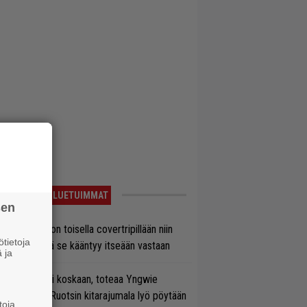
LUETUIMMAT
sen
vio: Saimaa on toisella covertripillään niin
tietoja
vereeni, että se kääntyy itseään vastaan
 ja
 on nyt tai ei koskaan, toteaa Yngwie
lmsteen – Ruotsin kitarajumala lyö pöytään
toja