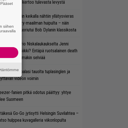
den biisin ja kertoo tulevasta levystä
. Pääset
e
ns N’ Rosesin keikalla nähtiin yllätysvieras
oraan country-maailman huipulta – näin
n siihen
koonpano suoriutui Bob Dylanin klassikosta
uraavalla
ten taipuu Trio Niskalaukaukselta Jenni
rtiaisen musiikki? Entäpä ruotsalainen death
tal? Pian tämäkin selviää
äytäntömme
ind Channel palasi tauolta tuplasinglen ja
yttävän videon voimin
ezer-fanien pitkä odotus päättyy: yhtye
ulee Suomeen
täkesä Go-Go jytisytti Helsingin Suvilahtea –
tso hulppea kuvagalleria viikonlopulta