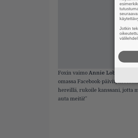
esimerkiks
tutustuma
seuraaval
käytettäv
Jotkin te
oikeutett
välilehdel
Foxin vaimo
Annie Lobért
vahvi
omassa Facebook-päivityksessään.
hereillä, rukoile kanssani, jotta 
auta meitä!”