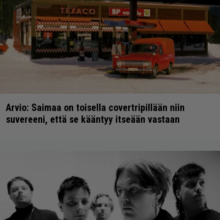
Arvio: Saimaa on toisella covertripillään niin
suvereeni, että se kääntyy itseään vastaan