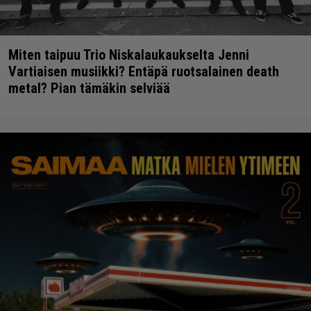
Miten taipuu Trio Niskalaukaukselta Jenni
Vartiaisen musiikki? Entäpä ruotsalainen death
metal? Pian tämäkin selviää