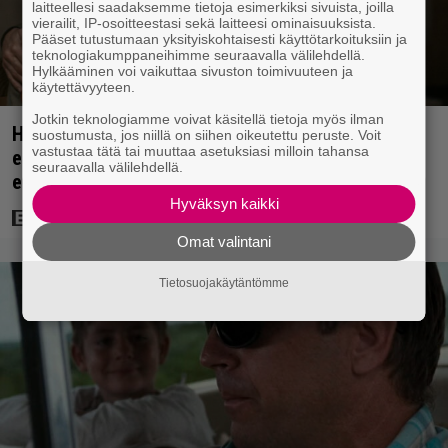
laitteellesi saadaksemme tietoja esimerkiksi sivuista, joilla
vierailit, IP-osoitteestasi sekä laitteesi ominaisuuksista.
Pääset tutustumaan yksityiskohtaisesti käyttötarkoituksiin ja
teknologiakumppaneihimme seuraavalla välilehdellä.
Hylkääminen voi vaikuttaa sivuston toimivuuteen ja
käytettävyyteen.
Jotkin teknologiamme voivat käsitellä tietoja myös ilman
Huippuleffa suoratoistossa: DiCaprion
suostumusta, jos niillä on siihen oikeutettu peruste. Voit
vastustaa tätä tai muuttaa asetuksiasi milloin tahansa
ensimmäinen päärooli – ja Tobey Maguiren
seuraavalla välilehdellä.
ensimmäinen elokuvaesiintyminen
Hyväksyn kaikki
Omat valintani
Tietosuojakäytäntömme