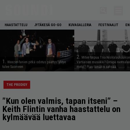
HAASTATTELU
JYTÄKESÄ GO-GO
KUVAGALLERIA
FESTIVAALIT
EN
2.
Miten taipuu Trio Niskalaukaukse
1.
Weezer-fanien pitkä odotus päättyy: yhtye
Vartiaisen musiikki? Entäpä ruotsala
tulee Suomeen
metal? Pian tämäkin selviää
THE PRODIGY
”Kun olen valmis, tapan itseni” –
Keith Flintin vanha haastattelu on
kylmäävää luettavaa