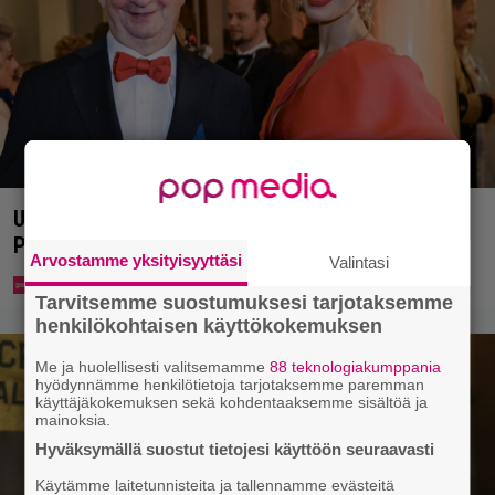
Uuno: Hjallis Harkimo menee naimisiin Jasmine
Pajarin kanssa
Arvostamme yksityisyyttäsi
Valintasi
Tarvitsemme suostumuksesi tarjotaksemme
henkilökohtaisen käyttökokemuksen
Me ja huolellisesti valitsemamme
88 teknologiakumppania
hyödynnämme henkilötietoja tarjotaksemme paremman
käyttäjäkokemuksen sekä kohdentaaksemme sisältöä ja
mainoksia.
Hyväksymällä suostut tietojesi käyttöön seuraavasti
Käytämme laitetunnisteita ja tallennamme evästeitä