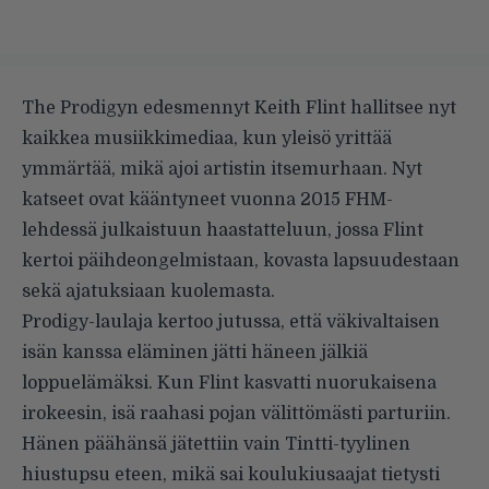
The Prodigyn edesmennyt Keith Flint hallitsee nyt
kaikkea musiikkimediaa, kun yleisö yrittää
ymmärtää, mikä ajoi artistin itsemurhaan. Nyt
katseet ovat kääntyneet vuonna 2015 FHM-
lehdessä julkaistuun
haastatteluun
, jossa Flint
kertoi päihdeongelmistaan, kovasta lapsuudestaan
sekä ajatuksiaan kuolemasta.
Prodigy-laulaja kertoo jutussa, että väkivaltaisen
isän kanssa eläminen jätti häneen jälkiä
loppuelämäksi. Kun Flint kasvatti nuorukaisena
irokeesin, isä raahasi pojan välittömästi parturiin.
Hänen päähänsä jätettiin vain Tintti-tyylinen
hiustupsu eteen, mikä sai koulukiusaajat tietysti