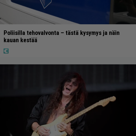
Poliisilla tehovalvonta – tästä kysymys ja näin
kauan kestää