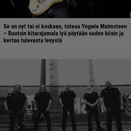
Se on nyt tai ei koskaan, toteaa Yngwie Malmsteen
– Ruotsin kitarajumala lyö pöytään uuden biisin ja
kertoo tulevasta levystä