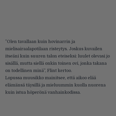
”Olen tavallaan kuin hovinarrin ja
mielisairaalapotilaan risteytys. Joskus kuvailen
itseäni kuin suuren talon eteiseksi: luulet olevasi jo
sisällä, mutta siellä onkin toinen ovi, jonka takana
on todellinen minä”, Flint kertoo.
Lopussa muusikko mainitsee, että aikoo elää
elämänsä täysillä ja mieluummin kuolla nuorena
kuin istua höperönä vanhainkodissa.