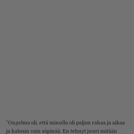
”Ongelma oli, että minulla oli paljon rahaa ja aikaa
ja halusin vain säpinää. En tehnyt juuri mitään