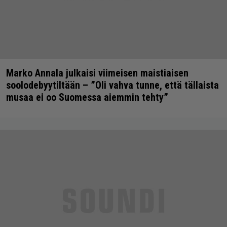
Marko Annala julkaisi viimeisen maistiaisen
soolodebyytiltään – ”Oli vahva tunne, että tällaista
musaa ei oo Suomessa aiemmin tehty”