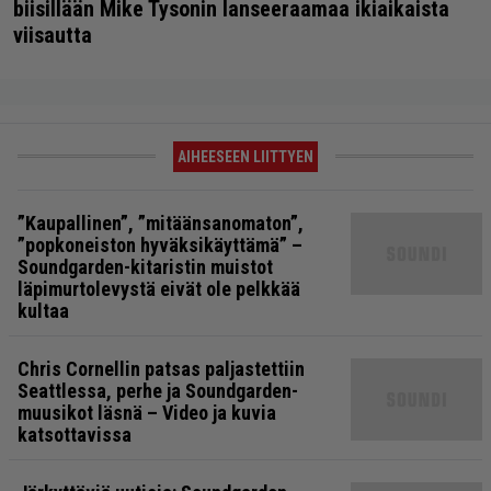
biisillään Mike Tysonin lanseeraamaa ikiaikaista
viisautta
AIHEESEEN LIITTYEN
”Kaupallinen”, ”mitäänsanomaton”,
”popkoneiston hyväksikäyttämä” –
Soundgarden-kitaristin muistot
läpimurtolevystä eivät ole pelkkää
kultaa
Chris Cornellin patsas paljastettiin
Seattlessa, perhe ja Soundgarden-
muusikot läsnä – Video ja kuvia
katsottavissa