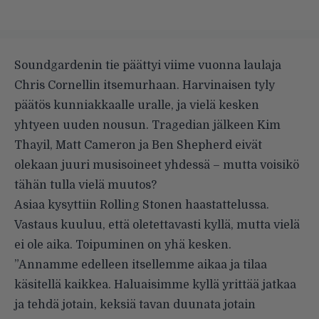
Soundgardenin tie päättyi viime vuonna laulaja
Chris Cornellin itsemurhaan. Harvinaisen tyly
päätös kunniakkaalle uralle, ja vielä kesken
yhtyeen uuden nousun. Tragedian jälkeen Kim
Thayil, Matt Cameron ja Ben Shepherd eivät
olekaan juuri musisoineet yhdessä – mutta voisikö
tähän tulla vielä muutos?
Asiaa kysyttiin
Rolling Stonen
haastattelussa.
Vastaus kuuluu, että oletettavasti kyllä, mutta vielä
ei ole aika. Toipuminen on yhä kesken.
”Annamme edelleen itsellemme aikaa ja tilaa
käsitellä kaikkea. Haluaisimme kyllä yrittää jatkaa
ja tehdä jotain, keksiä tavan duunata jotain