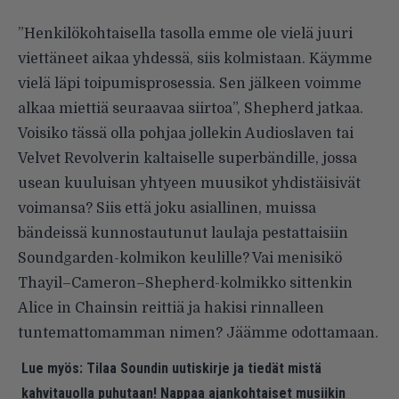
”Henkilökohtaisella tasolla emme ole vielä juuri
viettäneet aikaa yhdessä, siis kolmistaan. Käymme
vielä läpi toipumisprosessia. Sen jälkeen voimme
alkaa miettiä seuraavaa siirtoa”, Shepherd jatkaa.
Voisiko tässä olla pohjaa jollekin Audioslaven tai
Velvet Revolverin kaltaiselle superbändille, jossa
usean kuuluisan yhtyeen muusikot yhdistäisivät
voimansa? Siis että joku asiallinen, muissa
bändeissä kunnostautunut laulaja pestattaisiin
Soundgarden-kolmikon keulille? Vai menisikö
Thayil–Cameron–Shepherd-kolmikko sittenkin
Alice in Chainsin reittiä ja hakisi rinnalleen
tuntemattomamman nimen? Jäämme odottamaan.
Lue myös:
Tilaa Soundin uutiskirje ja tiedät mistä
kahvitauolla puhutaan! Nappaa ajankohtaiset musiikin