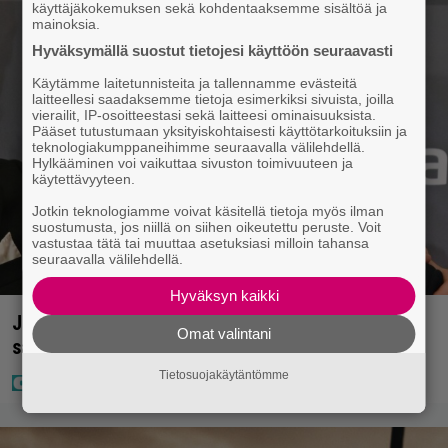
käyttäjäkokemuksen sekä kohdentaaksemme sisältöä ja
mainoksia.
Hyväksymällä suostut tietojesi käyttöön seuraavasti
Käytämme laitetunnisteita ja tallennamme evästeitä
laitteellesi saadaksemme tietoja esimerkiksi sivuista, joilla
vierailit, IP-osoitteestasi sekä laitteesi ominaisuuksista.
Pääset tutustumaan yksityiskohtaisesti käyttötarkoituksiin ja
teknologiakumppaneihimme seuraavalla välilehdellä.
Hylkääminen voi vaikuttaa sivuston toimivuuteen ja
käytettävyyteen.
Jotkin teknologiamme voivat käsitellä tietoja myös ilman
suostumusta, jos niillä on siihen oikeutettu peruste. Voit
vastustaa tätä tai muuttaa asetuksiasi milloin tahansa
seuraavalla välilehdellä.
Hyväksyn kaikki
Jani Sieviseltä harvinainen kuva – ”Kaikki lapset
Omat valintani
samaan aikaan”
Tietosuojakäytäntömme