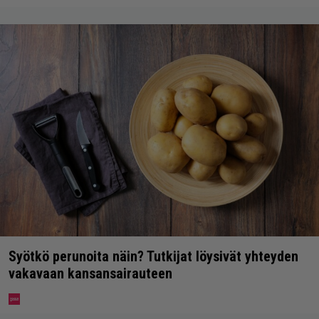
Syötkö perunoita näin? Tutkijat löysivät yhteyden
vakavaan kansansairauteen