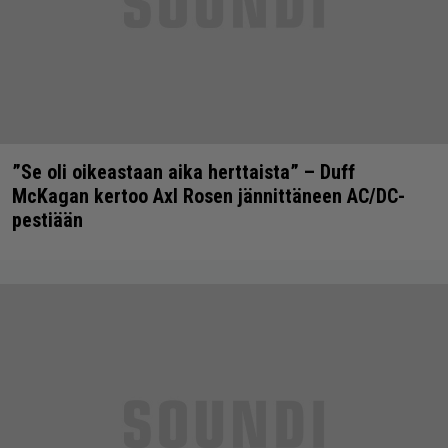
”Se oli oikeastaan aika herttaista” – Duff
McKagan kertoo Axl Rosen jännittäneen AC/DC-
pestiään