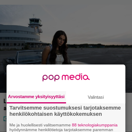
Arvostamme yksityisyyttäsi
Valintasi
Laulaja Mirellan rantakuvat ovat täynnä lomaa,
aurinkoa ja iloa
Tarvitsemme suostumuksesi tarjotaksemme
henkilökohtaisen käyttökokemuksen
Me ja huolellisesti valitsemamme
88 teknologiakumppania
hyödynnämme henkilötietoja tarjotaksemme paremman