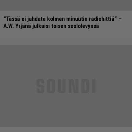
”Tässä ei jahdata kolmen minuutin radiohittiä” –
A.W. Yrjänä julkaisi toisen soololevynsä