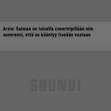
Arvio: Saimaa on toisella covertripillään niin
suvereeni, että se kääntyy itseään vastaan