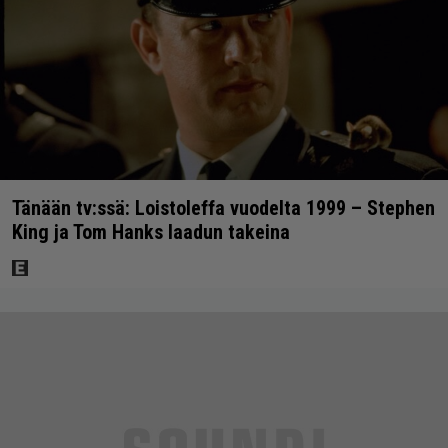
Tänään tv:ssä: Loistoleffa vuodelta 1999 – Stephen
King ja Tom Hanks laadun takeina