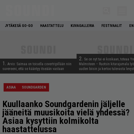
JYTÄKESÄ GO-GO
HAASTATTELU
KUVAGALLERIA
FESTIVAALIT
EN
2.
Se on nyt tai ei koskaan, toteaa Y
1.
Arvio: Saimaa on toisella covertripillään niin
Malmsteen – Ruotsin kitarajumala ly
suvereeni, että se kääntyy itseään vastaan
uuden biisin ja kertoo tulevasta levys
ASIAA
SOUNDGARDEN
Kuullaanko Soundgardenin jäljelle
jääneitä muusikoita vielä yhdessä?
Asiaa kysyttiin kolmikolta
haastattelussa