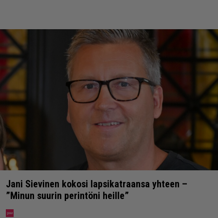
Jani Sievinen kokosi lapsikatraansa yhteen –
”Minun suurin perintöni heille”