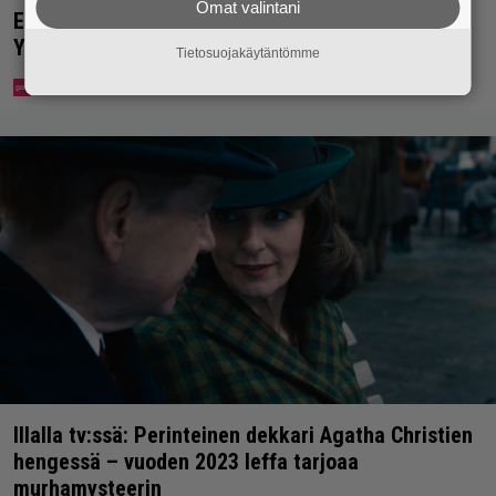
Omat valintani
Eppu Normaalin viimeinen konsertti esitetään
Ylellä
Tietosuojakäytäntömme
Illalla tv:ssä: Perinteinen dekkari Agatha Christien
hengessä – vuoden 2023 leffa tarjoaa
murhamysteerin