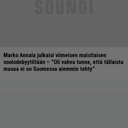
Marko Annala julkaisi viimeisen maistiaisen
soolodebyytiltään – ”Oli vahva tunne, että tällaista
musaa ei oo Suomessa aiemmin tehty”