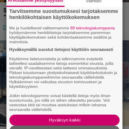
Arvostamme yksityisyyttäsi
Valintasi
Sara ja Mikko Parikka etsivät uutta kotia –
Tarvitsemme suostumuksesi tarjotaksemme
”Seuraavaan kotiin tämmöinen”
henkilökohtaisen käyttökokemuksen
Me ja huolellisesti valitsemamme
88 teknologiakumppania
hyödynnämme henkilötietoja tarjotaksemme paremman
käyttäjäkokemuksen sekä kohdentaaksemme sisältöä ja
mainoksia.
Hyväksymällä suostut tietojesi käyttöön seuraavasti
Käytämme laitetunnisteita ja tallennamme evästeitä
laitteellesi saadaksemme tietoja esimerkiksi sivuista, joilla
vierailit, IP-osoitteestasi sekä laitteesi ominaisuuksista.
Pääset tutustumaan yksityiskohtaisesti käyttötarkoituksiin ja
teknologiakumppaneihimme seuraavalla välilehdellä.
Hylkääminen voi vaikuttaa sivuston toimivuuteen ja
käytettävyyteen.
Jotkin teknologiamme voivat käsitellä tietoja myös ilman
suostumusta, jos niillä on siihen oikeutettu peruste. Voit
vastustaa tätä tai muuttaa asetuksiasi milloin tahansa
seuraavalla välilehdellä.
Hyväksyn kaikki