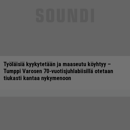
Työläisiä kyykytetään ja maaseutu köyhtyy –
Tumppi Varosen 70-vuotisjuhlabiisillä otetaan
tiukasti kantaa nykymenoon