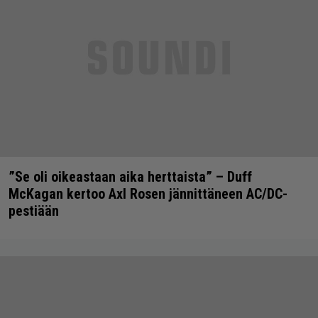
”Se oli oikeastaan aika herttaista” – Duff
McKagan kertoo Axl Rosen jännittäneen AC/DC-
pestiään