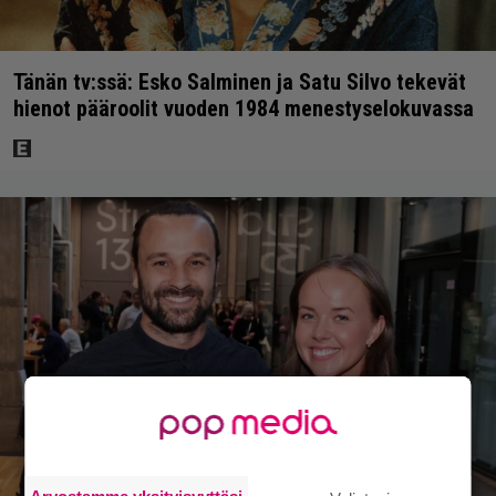
Tänän tv:ssä: Esko Salminen ja Satu Silvo tekevät
hienot pääroolit vuoden 1984 menestyselokuvassa