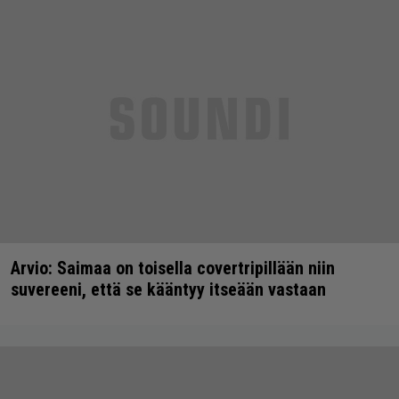
Arvio: Saimaa on toisella covertripillään niin
suvereeni, että se kääntyy itseään vastaan