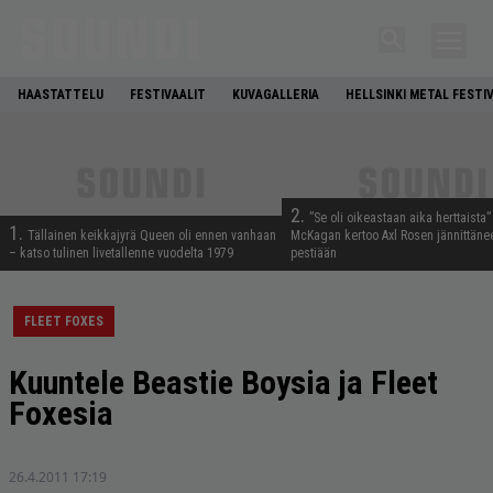
HAASTATTELU
FESTIVAALIT
KUVAGALLERIA
HELLSINKI METAL FESTI
2.
”Se oli oikeastaan aika herttaista”
1.
Tällainen keikkajyrä Queen oli ennen vanhaan
McKagan kertoo Axl Rosen jännittäne
– katso tulinen livetallenne vuodelta 1979
pestiään
FLEET FOXES
Kuuntele Beastie Boysia ja Fleet
Foxesia
26.4.2011 17:19