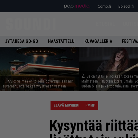
Como.fi
Episodi.fi
ETUSIVU
UUTIS
JYTÄKESÄ GO-GO
HAASTATTELU
KUVAGALLERIA
FESTIVA
2.
Se on nyt tai ei koskaan, toteaa Y
1.
Arvio: Saimaa on toisella covertripillään niin
Malmsteen – Ruotsin kitarajumala ly
suvereeni, että se kääntyy itseään vastaan
uuden biisin ja kertoo tulevasta levys
ELÄVÄ MUSIIKKI
PMMP
Kysyntää riitt