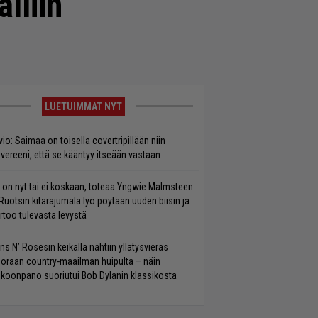
lliin
LUETUIMMAT NYT
vio: Saimaa on toisella covertripillään niin
vereeni, että se kääntyy itseään vastaan
 on nyt tai ei koskaan, toteaa Yngwie Malmsteen
Ruotsin kitarajumala lyö pöytään uuden biisin ja
rtoo tulevasta levystä
ns N’ Rosesin keikalla nähtiin yllätysvieras
oraan country-maailman huipulta – näin
koonpano suoriutui Bob Dylanin klassikosta