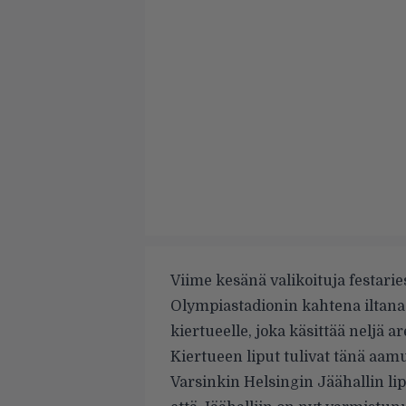
Viime kesänä valikoituja festari
Olympiastadionin kahtena iltan
kiertueelle
, joka käsittää neljä 
Kiertueen liput tulivat tänä aam
Varsinkin Helsingin Jäähallin lip