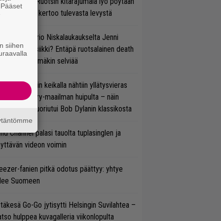
lmsteen – Ruotsin kitarajumala lyö pöytään
. Pääset
den biisin ja kertoo tulevasta levystä
e
ten taipuu Trio Niskalaukaukselta Jenni
n siihen
rtiaisen musiikki? Entäpä ruotsalainen death
uraavalla
tal? Pian tämäkin selviää
ns N’ Rosesin keikalla nähtiin yllätysvieras
oraan country-maailman huipulta – näin
koonpano suoriutui Bob Dylanin klassikosta
äytäntömme
ind Channel palasi tauolta tuplasinglen ja
yttävän videon voimin
ezer-fanien pitkä odotus päättyy: yhtye
ulee Suomeen
täkesä Go-Go jytisytti Helsingin Suvilahtea –
tso hulppea kuvagalleria viikonlopulta