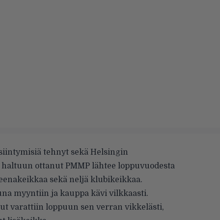
esiintymisiä tehnyt sekä Helsingin
a haltuun ottanut PMMP
lähtee loppuvuodesta
areenakeikkaa sekä neljä klubikeikkaa.
una myyntiin ja kauppa kävi vilkkaasti.
ut varattiin loppuun sen verran vikkelästi,