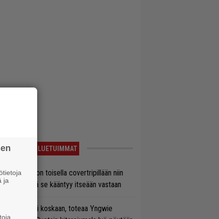
sen
LUETUIMMAT
vio: Saimaa on toisella covertripillään niin
tietoja
 ja
vereeni, että se kääntyy itseään vastaan
 on nyt tai ei koskaan, toteaa Yngwie
toja