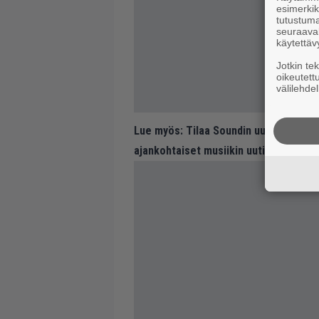
esimerkiks
tutustuma
seuraaval
käytettäv
Jotkin te
oikeutett
välilehdel
Lue myös:
Tilaa Soundin uutiskirje ja
ajankohtaiset musiikin uutiset ja puh