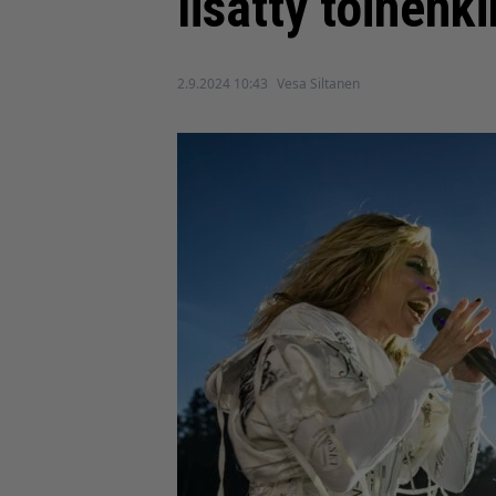
lisätty toinenk
2.9.2024 10:43
Vesa Siltanen