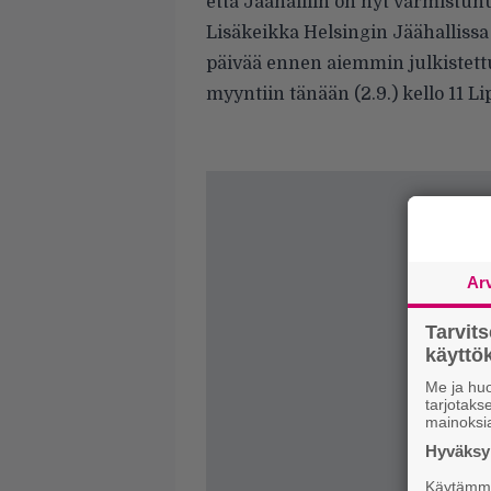
että Jäähalliin on nyt varmistunu
Lisäkeikka Helsingin Jäähallissa
päivää ennen aiemmin julkistettua
myyntiin tänään (2.9.) kello 11 L
Ar
Tarvit
käytt
Me ja huo
tarjotak
mainoksi
Hyväksym
Käytämme 