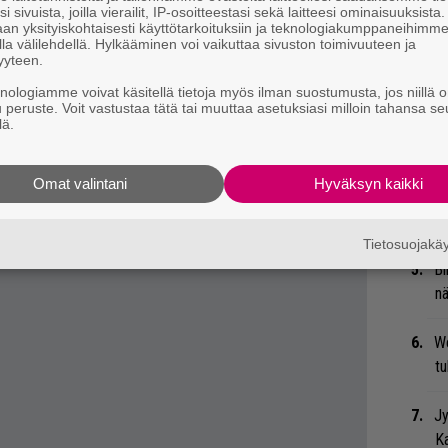
Ma
i sivuista, joilla vierailit, IP-osoitteestasi sekä laitteesi ominaisuuksista
uu
an yksityiskohtaisesti käyttötarkoituksiin ja teknologiakumppaneihimm
la välilehdellä. Hylkääminen voi vaikuttaa sivuston toimivuuteen ja
yyteen.
Mi
knologiamme voivat käsitellä tietoja myös ilman suostumusta, jos niillä o
Va
u peruste. Voit vastustaa tätä tai muuttaa asetuksiasi milloin tahansa se
me
lä.
Gu
 tiedät mistä kahvitauolla puhutaan! Nappaa
Omat valintani
Hyväksyn kaikki
su
eenaiheet suoraan sähköpostiin tästä.
ko
Tietosuojak
Bl
nä
We
t
Jy
Ka