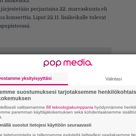
t lisäkeikka.
 järjestetään perjantaina 22. marraskuuta eli
 konserttia. Liput 22.11. lisäkeikalle tulevat
ippupisteessä.
vostamme yksityisyyttäsi
Valintasi
semme suostumuksesi tarjotaksemme henkilökohtai
ökokemuksen
Ar
lellisesti valitsemamme
88 teknologiakumppania
hyödynnämme henkilö
semme paremman käyttäjäkokemuksen sekä kohdentaaksemme sisältöä
su
a.
ällä suostut tietojesi käyttöön seuraavasti
Se
laitetunnisteita ja tallennamme evästeitä laitteellesi saadaksemme tie