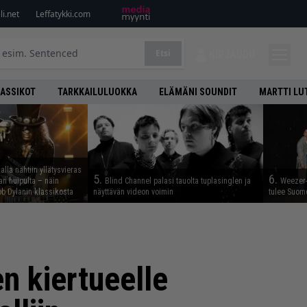
i.net
Leffatykki.com
Etsi
KIRJAUDU
LASSIKOT
TARKKAILULUOKKA
ELÄMÄNI SOUNDIT
MARTTI LU
lla nähtiin yllätysvieras
5.
6.
n huipulta – näin
Blind Channel palasi tauolta tuplasinglen ja
Weezer-
b Dylanin klassikosta
näyttävän videon voimin
tulee Suom
n kiertueelle