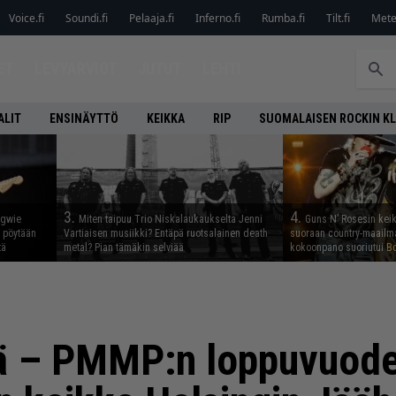
Voice.fi
Soundi.fi
Pelaaja.fi
Inferno.fi
Rumba.fi
Tilt.fi
Metel
ET
LEVYARVIOT
JUTUT
LEHTI
ALIT
ENSINÄYTTÖ
KEIKKA
RIP
SUOMALAISEN ROCKIN K
3.
4.
ngwie
Miten taipuu Trio Niskalaukaukselta Jenni
Guns N’ Rosesin keika
ö pöytään
Vartiaisen musiikki? Entäpä ruotsalainen death
suoraan country-maailma
tä
metal? Pian tämäkin selviää
kokoonpano suoriutui Bo
ää – PMMP:n loppuvuode