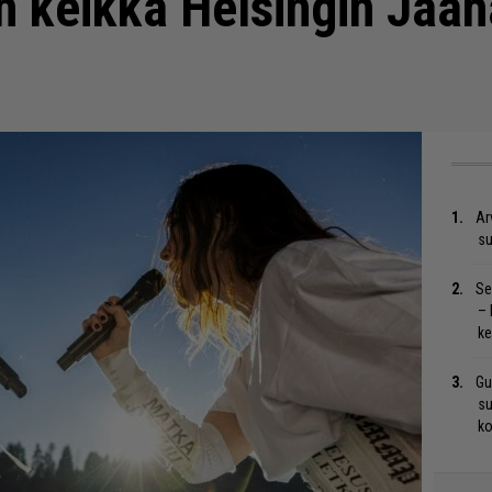
in keikka Helsingin Jääha
Ar
su
Se
– 
ke
Gu
su
ko