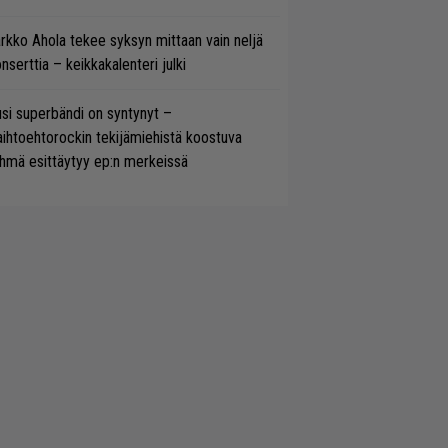
rkko Ahola tekee syksyn mittaan vain neljä
nserttia – keikkakalenteri julki
si superbändi on syntynyt –
ihtoehtorockin tekijämiehistä koostuva
hmä esittäytyy ep:n merkeissä