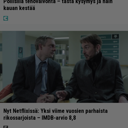
Poliisilla tehovalvonta – tästä kysymys ja näin
kauan kestää
Nyt Netflixissä: Yksi viime vuosien parhaista
rikossarjoista – IMDB-arvio 8,8