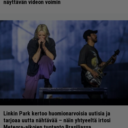
näyttävän videon voimin
Linkin Park kertoo huomionarvoisia uutisia ja
tarjoaa uutta nähtävää – näin yhtyeeltä irtosi
Meteora-aikojen tuotanto Brasiliassa