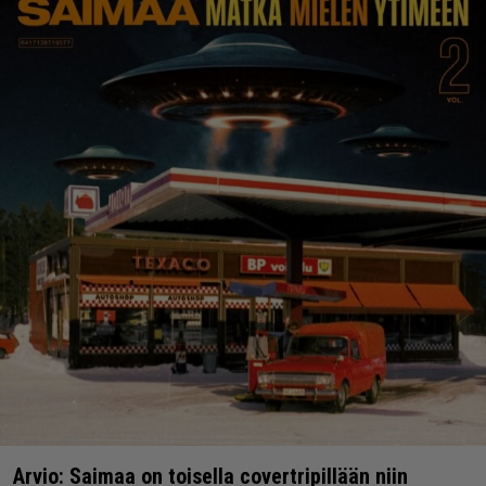
Arvio: Saimaa on toisella covertripillään niin