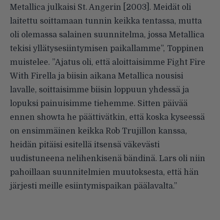
Metallica julkaisi St. Angerin [2003]. Meidät oli
laitettu soittamaan tunnin keikka tentassa, mutta
oli olemassa salainen suunnitelma, jossa Metallica
tekisi yllätysesiintymisen paikallamme”, Toppinen
muistelee. ”Ajatus oli, että aloittaisimme Fight Fire
With Firella ja biisin aikana Metallica nousisi
lavalle, soittaisimme biisin loppuun yhdessä ja
lopuksi painuisimme tiehemme. Sitten päivää
ennen showta he päättivätkin, että koska kyseessä
on ensimmäinen keikka Rob Trujillon kanssa,
heidän pitäisi esitellä itsensä väkevästi
uudistuneena nelihenkisenä bändinä. Lars oli niin
pahoillaan suunnitelmien muutoksesta, että hän
järjesti meille esiintymispaikan päälavalta.”