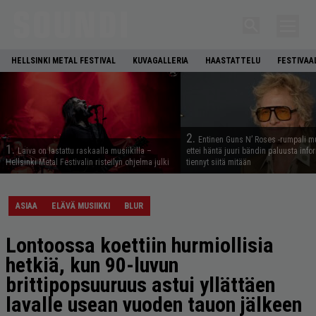
HELLSINKI METAL FESTIVAL
KUVAGALLERIA
HAASTATTELU
FESTIVAA
2.
Entinen Guns N’ Roses -rumpali mu
1.
Laiva on lastattu raskaalla musiikilla –
ettei häntä juuri bändin paluusta info
Hellsinki Metal Festivalin risteilyn ohjelma julki
tiennyt siitä mitään
ASIAA
ELÄVÄ MUSIIKKI
BLUR
Lontoossa koettiin hurmiollisia
hetkiä, kun 90-luvun
brittipopsuuruus astui yllättäen
lavalle usean vuoden tauon jälkeen