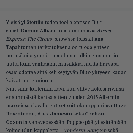
Yleisö yllätettiin toden teolla entisen Blur-
solisti
Damon Albarnin
isännöimässä
Africa
Express: The Circus
-show’ssa toissailtana.
Tapahtuman tarkoituksena on tuoda yhteen
muusikoita ympäri maailmaa tulkitsemaan niin
uutta kuin vanhaakin musiikkia, mutta harvapa
osasi odottaa siitä kehkeytyvän Blur-yhtyeen kauan
kaivattua reunionia.
Niin siinä kuitenkin kävi, kun yhtye kokosi rivinsä
ensimmäistä kertaa sitten vuoden 2015 Albarnin
marssiessa lavalle entiset soittokumppaninsa
Dave
Rowntreen
,
Alex Jamesin
sekä
Graham
Coxonin
vanavedessään. Poppoo päätyi esittämään
kolme Blur-kappaletta –
Tenderin
,
Song 2:n
sekä