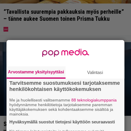
”Tavallista suurempia pakkauksia myös perheille”
– tänne aukee Suomen toinen Prisma Tukku
Arvostamme yksityisyyttäsi
Valintasi
Tarvitsemme suostumuksesi tarjotaksemme
henkilökohtaisen käyttökokemuksen
Me ja huolellisesti valitsemamme
88 teknologiakumppania
hyödynnämme henkilötietoja tarjotaksemme paremman
käyttäjäkokemuksen sekä kohdentaaksemme sisältöä ja
mainoksia.
Hyväksymällä suostut tietojesi käyttöön seuraavasti
Suosikkihahmo palaa Sykkeeseen kahdeksan
vuoden tauon jälkeen – kohtalo jäi aiemmin