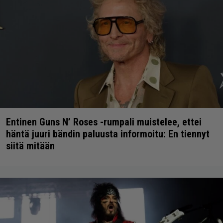
Entinen Guns N’ Roses -rumpali muistelee, ettei
häntä juuri bändin paluusta informoitu: En tiennyt
siitä mitään