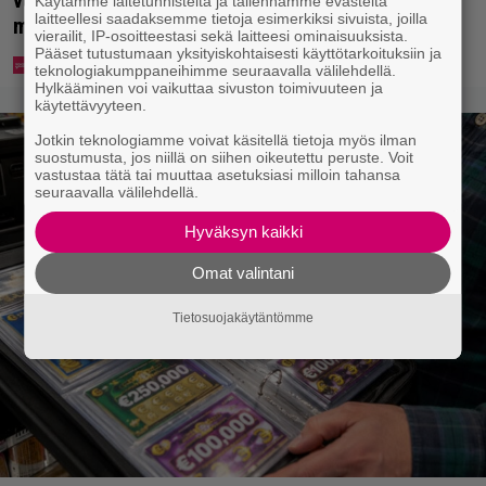
Käytämme laitetunnisteita ja tallennamme evästeitä
laitteellesi saadaksemme tietoja esimerkiksi sivuista, joilla
mysteeriksi
vierailit, IP-osoitteestasi sekä laitteesi ominaisuuksista.
Pääset tutustumaan yksityiskohtaisesti käyttötarkoituksiin ja
teknologiakumppaneihimme seuraavalla välilehdellä.
Hylkääminen voi vaikuttaa sivuston toimivuuteen ja
käytettävyyteen.
Jotkin teknologiamme voivat käsitellä tietoja myös ilman
suostumusta, jos niillä on siihen oikeutettu peruste. Voit
vastustaa tätä tai muuttaa asetuksiasi milloin tahansa
seuraavalla välilehdellä.
Hyväksyn kaikki
Omat valintani
Tietosuojakäytäntömme