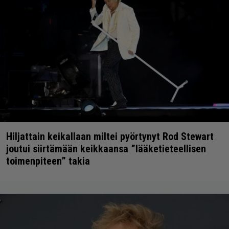
Hiljattain keikallaan miltei pyörtynyt Rod Stewart
joutui siirtämään keikkaansa ”lääketieteellisen
toimenpiteen” takia