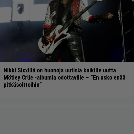
Nikki Sixxillä on huonoja uutisia kaikille uutta
Mötley Crüe -albumia odottaville – ”En usko enää
pitkäsoittoihin”