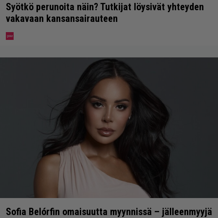
Syötkö perunoita näin? Tutkijat löysivät yhteyden
vakavaan kansansairauteen
Sofia Belórfin omaisuutta myynnissä – jälleenmyyjä