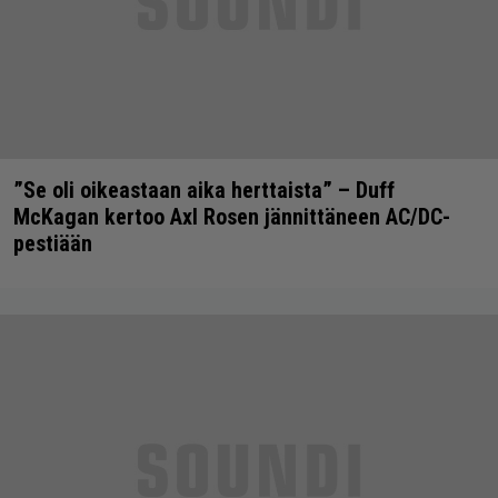
”Se oli oikeastaan aika herttaista” – Duff
McKagan kertoo Axl Rosen jännittäneen AC/DC-
pestiään