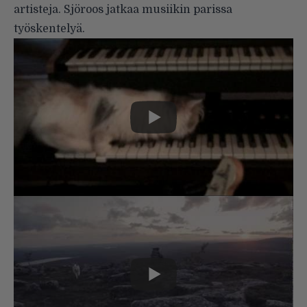
artisteja. Sjöroos jatkaa musiikin parissa
työskentelyä.