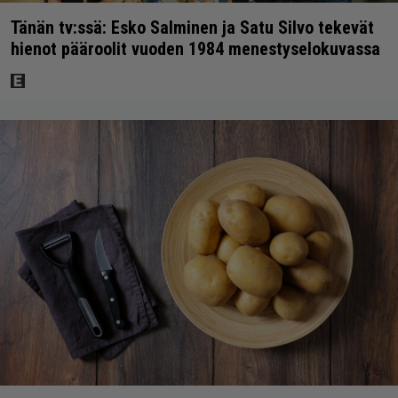
Tänän tv:ssä: Esko Salminen ja Satu Silvo tekevät
hienot pääroolit vuoden 1984 menestyselokuvassa