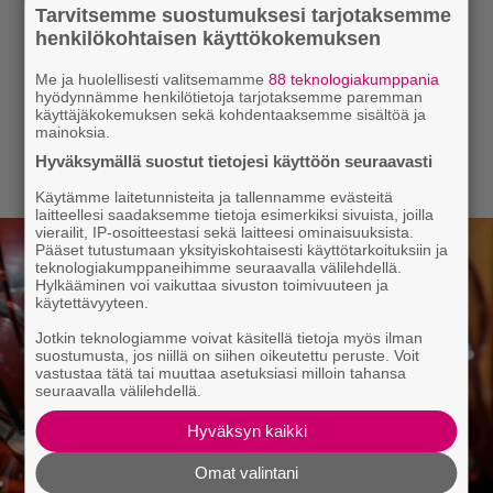
Tarvitsemme suostumuksesi tarjotaksemme
henkilökohtaisen käyttökokemuksen
Me ja huolellisesti valitsemamme
88 teknologiakumppania
hyödynnämme henkilötietoja tarjotaksemme paremman
käyttäjäkokemuksen sekä kohdentaaksemme sisältöä ja
mainoksia.
Hyväksymällä suostut tietojesi käyttöön seuraavasti
Käytämme laitetunnisteita ja tallennamme evästeitä
laitteellesi saadaksemme tietoja esimerkiksi sivuista, joilla
vierailit, IP-osoitteestasi sekä laitteesi ominaisuuksista.
Pääset tutustumaan yksityiskohtaisesti käyttötarkoituksiin ja
teknologiakumppaneihimme seuraavalla välilehdellä.
Hylkääminen voi vaikuttaa sivuston toimivuuteen ja
käytettävyyteen.
Jotkin teknologiamme voivat käsitellä tietoja myös ilman
suostumusta, jos niillä on siihen oikeutettu peruste. Voit
vastustaa tätä tai muuttaa asetuksiasi milloin tahansa
seuraavalla välilehdellä.
Hyväksyn kaikki
Omat valintani