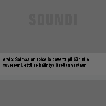
Arvio: Saimaa on toisella covertripillään niin
suvereeni, että se kääntyy itseään vastaan