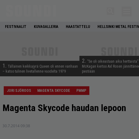
FESTIVAALIT
KUVAGALLERIA
HAASTATTELU
HELLSINKI METAL FESTI
2.
”Se oli oikeastaan aika herttaista”
1.
Tällainen keikkajyrä Queen oli ennen vanhaan
McKagan kertoo Axl Rosen jännittäne
– katso tulinen livetallenne vuodelta 1979
pestiään
JORI SJÖROOS
MAGENTA SKYCODE
PMMP
Magenta Skycode haudan lepoon
30.7.2014 09:38