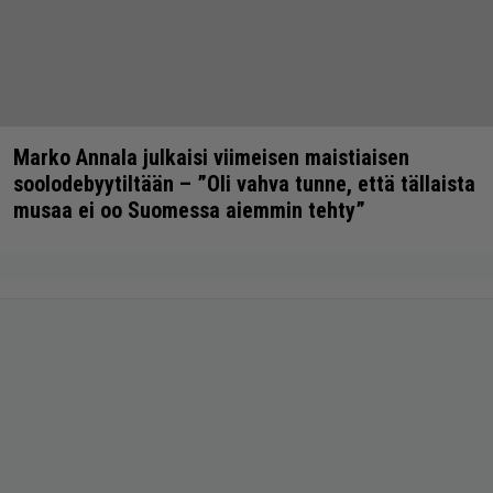
Marko Annala julkaisi viimeisen maistiaisen
soolodebyytiltään – ”Oli vahva tunne, että tällaista
musaa ei oo Suomessa aiemmin tehty”