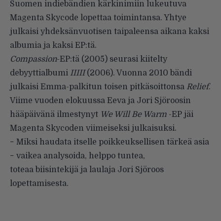
Suomen indiebändien kärkinimiin lukeutuva
Magenta Skycode lopettaa toimintansa. Yhtye
julkaisi yhdeksänvuotisen taipaleensa aikana kaksi
albumia ja kaksi EP:tä.
Compassion
-EP:tä (2005) seurasi kiitelty
debyyttialbumi
IIIII
(2006). Vuonna 2010 bändi
julkaisi Emma-palkitun toisen pitkäsoittonsa
Relief
.
Viime vuoden elokuussa Eeva ja Jori Sjöroosin
hääpäivänä ilmestynyt
We Will Be Warm
-EP jäi
Magenta Skycoden viimeiseksi julkaisuksi.
− Miksi haudata itselle poikkeuksellisen tärkeä asia
− vaikea analysoida, helppo tuntea,
toteaa biisintekijä ja laulaja Jori Sjöroos
lopettamisesta.