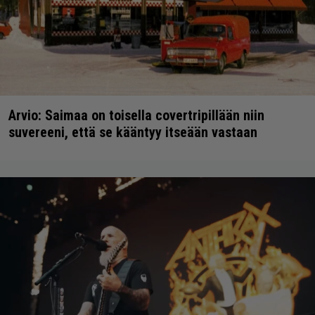
Arvio: Saimaa on toisella covertripillään niin
suvereeni, että se kääntyy itseään vastaan