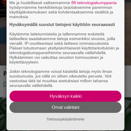
Me ja huolellisesti valitsemamme
88 teknologiakumppania
hyödynnämme henkilötietoja tarjotaksemme paremman
käyttäjäkokemuksen sekä kohdentaaksemme sisältöä ja
mainoksia.
Hyväksymällä suostut tietojesi käyttöön seuraavasti
Käytämme laitetunnisteita ja tallennamme evästeitä
laitteellesi saadaksemme tietoja esimerkiksi sivuista, joilla
vierailit, IP-osoitteestasi sekä laitteesi ominaisuuksista.
Pääset tutustumaan yksityiskohtaisesti käyttötarkoituksiin ja
teknologiakumppaneihimme seuraavalla välilehdellä.
Hylkääminen voi vaikuttaa sivuston toimivuuteen ja
käytettävyyteen.
Jotkin teknologiamme voivat käsitellä tietoja myös ilman
Poliisi teki surullisen löydön Lohjalla
suostumusta, jos niillä on siihen oikeutettu peruste. Voit
vastustaa tätä tai muuttaa asetuksiasi milloin tahansa
seuraavalla välilehdellä.
Hyväksyn kaikki
Omat valintani
Tietosuojakäytäntömme