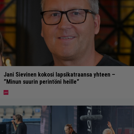
Jani Sievinen kokosi lapsikatraansa yhteen –
”Minun suurin perintöni heille”