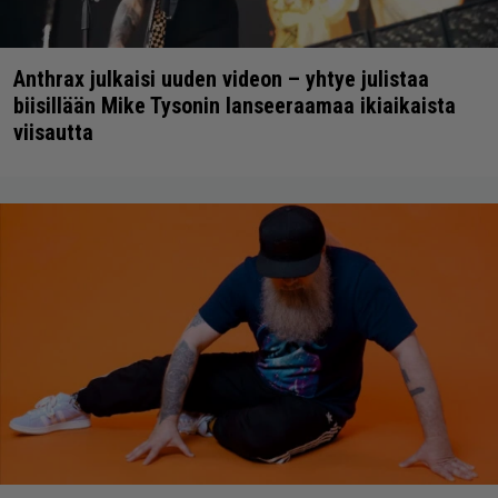
Anthrax julkaisi uuden videon – yhtye julistaa
biisillään Mike Tysonin lanseeraamaa ikiaikaista
viisautta