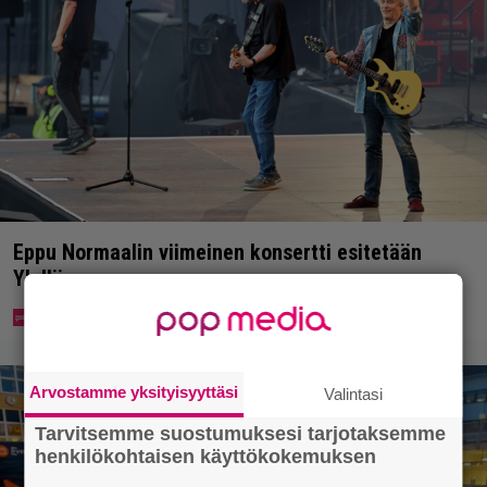
Eppu Normaalin viimeinen konsertti esitetään
Ylellä
Arvostamme yksityisyyttäsi
Valintasi
Tarvitsemme suostumuksesi tarjotaksemme
henkilökohtaisen käyttökokemuksen