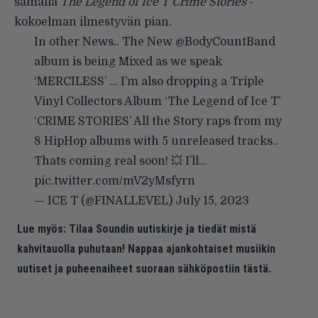
samalla
The Legend of Ice T Crime Stories
-
kokoelman ilmestyvän pian.
In other News.. The New
@BodyCountBand
album is being Mixed as we speak
‘MERCILESS’ … I’m also dropping a Triple
Vinyl Collectors Album ‘The Legend of Ice T’
‘CRIME STORIES’ All the Story raps from my
8 HipHop albums with 5 unreleased tracks..
Thats coming real soon! 💥 I’ll…
pic.twitter.com/mV2yMsfyrn
— ICE T (@FINALLEVEL)
July 15, 2023
Lue myös:
Tilaa Soundin uutiskirje ja tiedät mistä
kahvitauolla puhutaan! Nappaa ajankohtaiset musiikin
uutiset ja puheenaiheet suoraan sähköpostiin tästä.