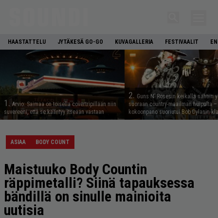
HAASTATTELU
JYTÄKESÄ GO-GO
KUVAGALLERIA
FESTIVAALIT
EN
2.
Guns N’ Rosesin keikalla nähtiin y
1.
Arvio: Saimaa on toisella covertripillään niin
suoraan country-maailman huipulta –
suvereeni, että se kääntyy itseään vastaan
kokoonpano suoriutui Bob Dylanin kl
ASIAA
BODY COUNT
Maistuuko Body Countin
räppimetalli? Siinä tapauksessa
bändillä on sinulle mainioita
uutisia