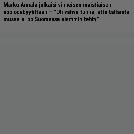
Marko Annala julkaisi viimeisen maistiaisen
soolodebyytiltään – ”Oli vahva tunne, että tällaista
musaa ei oo Suomessa aiemmin tehty”