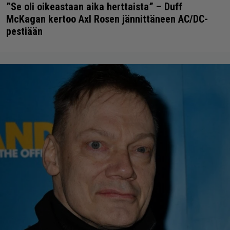
”Se oli oikeastaan aika herttaista” – Duff
McKagan kertoo Axl Rosen jännittäneen AC/DC-
pestiään