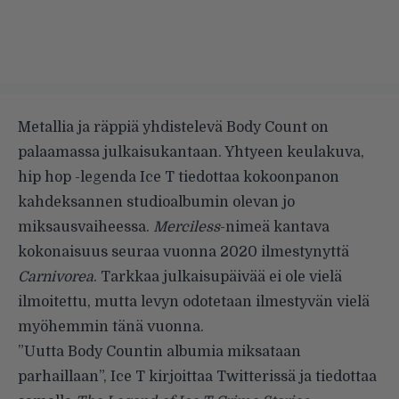
Metallia ja räppiä yhdistelevä Body Count on
palaamassa julkaisukantaan. Yhtyeen keulakuva,
hip hop -legenda Ice T tiedottaa kokoonpanon
kahdeksannen studioalbumin olevan jo
miksausvaiheessa.
Merciless
-nimeä kantava
kokonaisuus seuraa vuonna 2020 ilmestynyttä
Carnivorea
. Tarkkaa julkaisupäivää ei ole vielä
ilmoitettu, mutta levyn odotetaan ilmestyvän vielä
myöhemmin tänä vuonna.
”Uutta Body Countin albumia miksataan
parhaillaan”, Ice T kirjoittaa Twitterissä ja tiedottaa