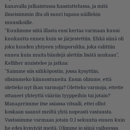
kanavalla julkaistussa haastattelussa, ja mitä
ilmeisimmin ilta oli suuri tapaus näillekin
muusikoille.
”Kuulimme siitä illasta ensi kertaa varmaan kuusi
kuukautta ennen kuin se järjestettiin. Ehkä siinä oli
joku kuuden yhtyeen ydinporukka, joka valittiin
ennen kuin muita bändejä alettiin lisätä mukaan”,
Kelliher muistelee ja jatkaa:
”Saimme siis sähköpostin, jossa kysyttiin,
olisimmeko kiinnostuneita. Ensin olimme, että
oletteko nyt ihan varmoja? Oletteko varmoja, ettette
ottaneet yhteyttä vääriin tyyppeihin tai jotain?
Managerimme itse asiassa vitsaili, ettei ollut
koskaan saanut meiltä yhtä nopeasti vastausta.
Vastasimme varmaan jotain 0,1 sekuntia ennen kuin
he edes kysyivät meitä. Olimme jo siinä vaiheessa