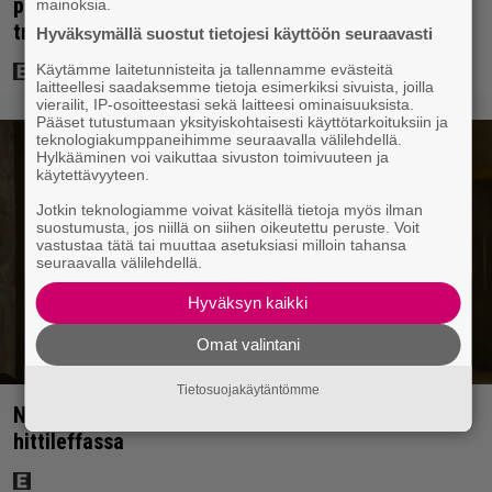
paneutumista rooliinsa – ”Hän puhui kielillä ja
mainoksia.
trailerissa oli urkuri”
Hyväksymällä suostut tietojesi käyttöön seuraavasti
Käytämme laitetunnisteita ja tallennamme evästeitä
laitteellesi saadaksemme tietoja esimerkiksi sivuista, joilla
vierailit, IP-osoitteestasi sekä laitteesi ominaisuuksista.
Pääset tutustumaan yksityiskohtaisesti käyttötarkoituksiin ja
teknologiakumppaneihimme seuraavalla välilehdellä.
Hylkääminen voi vaikuttaa sivuston toimivuuteen ja
käytettävyyteen.
Jotkin teknologiamme voivat käsitellä tietoja myös ilman
suostumusta, jos niillä on siihen oikeutettu peruste. Voit
vastustaa tätä tai muuttaa asetuksiasi milloin tahansa
seuraavalla välilehdellä.
Hyväksyn kaikki
Omat valintani
Tietosuojakäytäntömme
Nyt suoratoistossa: Emilia Clarke 208 miljoonan
hittileffassa