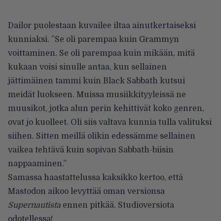
Dailor puolestaan kuvailee iltaa ainutkertaiseksi
kunniaksi. ”Se oli parempaa kuin Grammyn
voittaminen. Se oli parempaa kuin mikään, mitä
kukaan voisi sinulle antaa, kun sellainen
jättimäinen tammi kuin Black Sabbath kutsui
meidät luokseen. Muissa musiikkityyleissä ne
muusikot, jotka alun perin kehittivät koko genren,
ovat jo kuolleet. Oli siis valtava kunnia tulla valituksi
siihen. Sitten meillä olikin edessämme sellainen
vaikea tehtävä kuin sopivan Sabbath-biisin
nappaaminen.”
Samassa haastattelussa kaksikko kertoo, että
Mastodon aikoo levyttää oman versionsa
Supernautista
ennen pitkää. Studioversiota
odotellessa!