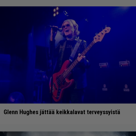
Glenn Hughes jättää keikkalavat terveyssyistä