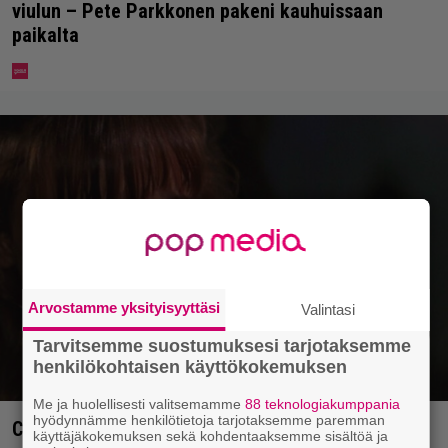
viulun – Pete Parkkonen pakeni kauhuissaan
paikalta
Arvostamme yksityisyyttäsi
Valintasi
Tarvitsemme suostumuksesi tarjotaksemme
henkilökohtaisen käyttökokemuksen
Me ja huolellisesti valitsemamme
88 teknologiakumppania
hyödynnämme henkilötietoja tarjotaksemme paremman
Cape Fear -näyttelijä muisteli Robert De Niron
käyttäjäkokemuksen sekä kohdentaaksemme sisältöä ja