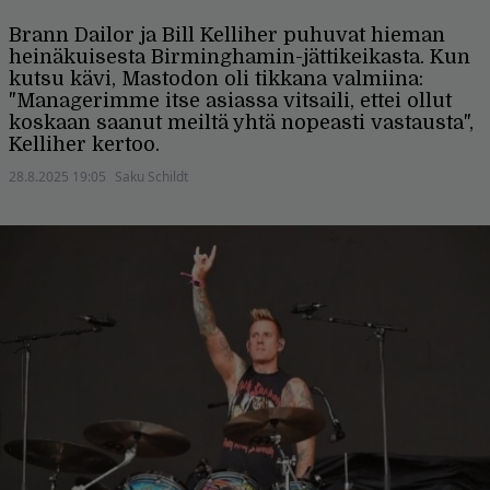
Brann Dailor ja Bill Kelliher puhuvat hieman
heinäkuisesta Birminghamin-jättikeikasta. Kun
kutsu kävi, Mastodon oli tikkana valmiina:
"Managerimme itse asiassa vitsaili, ettei ollut
koskaan saanut meiltä yhtä nopeasti vastausta",
Kelliher kertoo.
28.8.2025 19:05
Saku Schildt