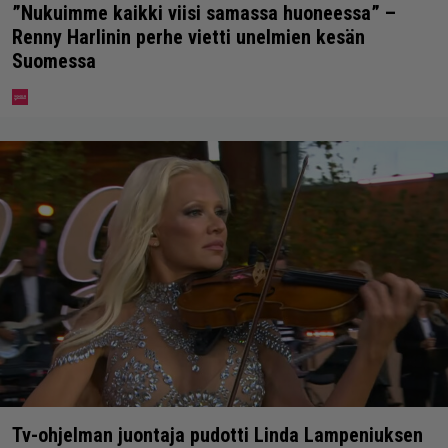
”Nukuimme kaikki viisi samassa huoneessa” –
Renny Harlinin perhe vietti unelmien kesän
Suomessa
Tv-ohjelman juontaja pudotti Linda Lampeniuksen