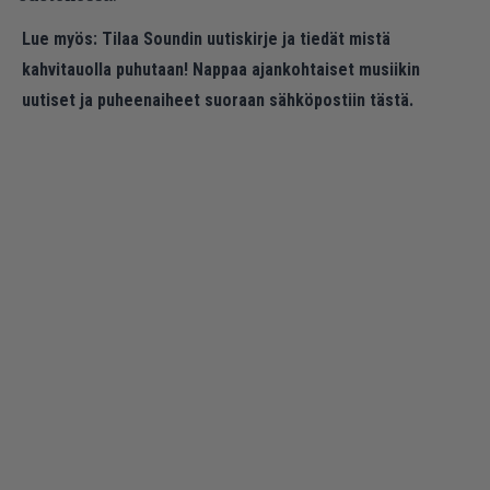
Lue myös:
Tilaa Soundin uutiskirje ja tiedät mistä
kahvitauolla puhutaan! Nappaa ajankohtaiset musiikin
uutiset ja puheenaiheet suoraan sähköpostiin tästä.