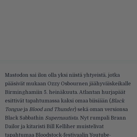
Mastodon sai ilon olla yksi niistä yhtyeistä, jotka
pääsivät mukaan Ozzy Osbournen jäähyväiskeikalle
Birminghamiin 5. heinäkuuta. Atlantan hurjapäät
esittivät tapahtumassa kaksi omaa biisiään (
Black
Tongue
ja
Blood and Thunder
) sekä oman versionsa
Black Sabbathin
Supernautista
. Nyt rumpali Brann
Dailor ja kitaristi Bill Kelliher
muistelivat
tapahtumaa
Bloodstock-festivaalin Youtube-