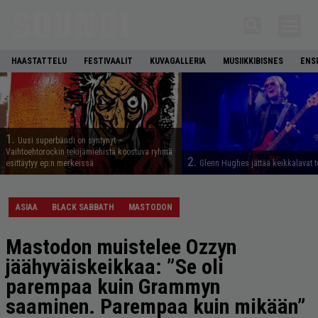
HAASTATTELU
FESTIVAALIT
KUVAGALLERIA
MUSIIKKIBISNES
ENS
1.
Uusi superbändi on syntynyt –
Vaihtoehtorockin tekijämiehistä koostuva ryhmä
2.
esittäytyy ep:n merkeissä
Glenn Hughes jättää keikkalavat t
ASIAA
BLACK SABBATH
MASTODON
Mastodon muistelee Ozzyn
jäähyväiskeikkaa: ”Se oli
parempaa kuin Grammyn
saaminen. Parempaa kuin mikään”