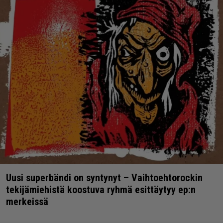
Uusi superbändi on syntynyt – Vaihtoehtorockin
tekijämiehistä koostuva ryhmä esittäytyy ep:n
merkeissä