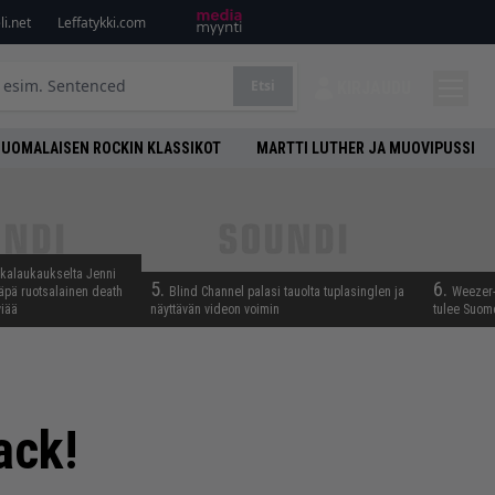
i.net
Leffatykki.com
Etsi
KIRJAUDU
SUOMALAISEN ROCKIN KLASSIKOT
MARTTI LUTHER JA MUOVIPUSSI
skalaukaukselta Jenni
5.
6.
täpä ruotsalainen death
Blind Channel palasi tauolta tuplasinglen ja
Weezer-
viää
näyttävän videon voimin
tulee Suom
ack!