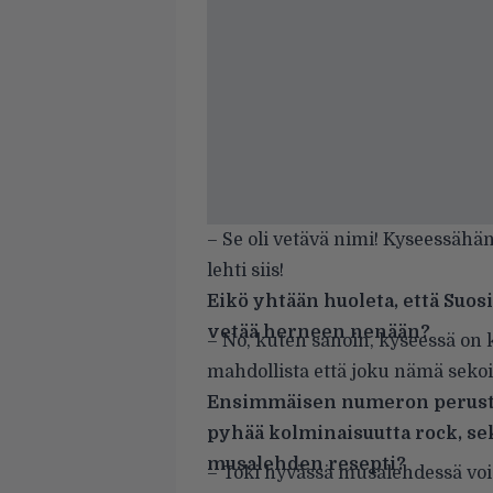
– Se oli vetävä nimi! Kyseessähän 
lehti siis!
Eikö yhtään huoleta, että Suo
vetää herneen nenään?
– No, kuten sanoin, kyseessä on k
mahdollista että joku nämä sekoi
Ensimmäisen numeron peruste
pyhää kolminaisuutta rock, se
musalehden resepti?
– Toki hyvässä musalehdessä voi 