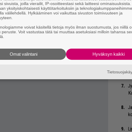
i sivuista, joilla vierailit, IP-osoitteestasi sekä laitteesi ominaisuuksista
an yksityiskohtaisesti käyttötarkoituksiin ja teknologiakumppaneihimm
la välilehdellä. Hylkääminen voi vaikuttaa sivuston toimivuuteen ja
oliskon Arsi Kevan puhelinyhteyden
Mi
yyteen.
Va
tikkelista löytyi kiinnostava lause. Miten
knologiamme voivat käsitellä tietoja myös ilman suostumusta, jos niillä o
me
u peruste. Voit vastustaa tätä tai muuttaa asetuksiasi milloin tahansa se
lä.
ttaa. Mutta itse en ole sitä sinne laittanut,
Bl
nä
Omat valintani
Hyväksyn kaikki
juuri Suosikiksi?
We
t
Tietosuojak
Jy
Ka
Ja
ko
Li