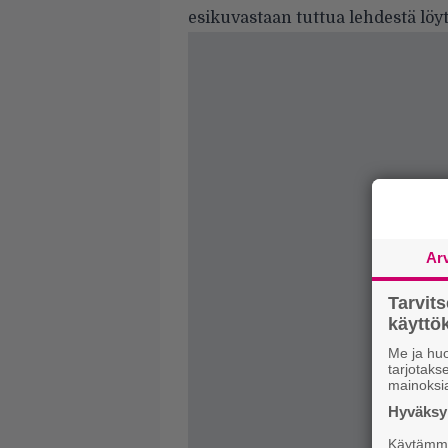
esikuvastaan tuttua lehdestä löyt
Ar
Tarvit
käytt
Me ja huo
tarjotak
mainoksi
Hyväksym
Käytämme 