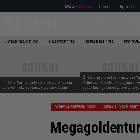
Como.fi
Episodi.fi
ETUSIVU
UUTIS
JYTÄKESÄ GO-GO
HAASTATTELU
KUVAGALLERIA
FESTIVA
2.
Se on nyt tai ei koskaan, toteaa Y
1.
Arvio: Saimaa on toisella covertripillään niin
Malmsteen – Ruotsin kitarajumala ly
suvereeni, että se kääntyy itseään vastaan
uuden biisin ja kertoo tulevasta levys
BARRY ANDREWSIN DISKO
JUKKA & JYTÄMIMMIT
Megagoldenturb