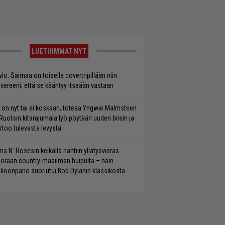
LUETUIMMAT NYT
vio: Saimaa on toisella covertripillään niin
vereeni, että se kääntyy itseään vastaan
 on nyt tai ei koskaan, toteaa Yngwie Malmsteen
Ruotsin kitarajumala lyö pöytään uuden biisin ja
rtoo tulevasta levystä
ns N’ Rosesin keikalla nähtiin yllätysvieras
oraan country-maailman huipulta – näin
koonpano suoriutui Bob Dylanin klassikosta