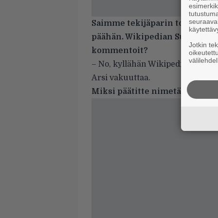
esimerkiks
tutustuma
seuraaval
Saimme tekijäparin toisen pu
käytettäv
päähän. Wikipedian Suosikki-ar
Jotkin te
kommentoit?
oikeutett
välilehdel
– No, kyllähän Wikipediaan voi luo
Arsi vakuuttaa.
Miksi päätitte nimetä zinenne 