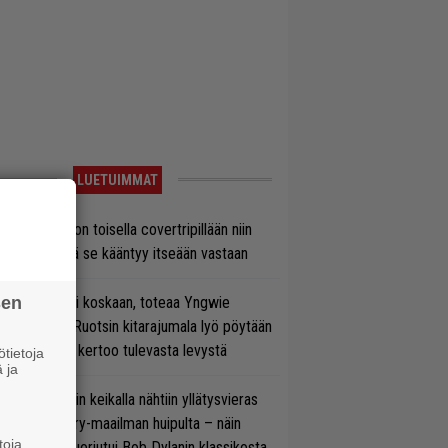
LUETUIMMAT
vio: Saimaa on toisella covertripillään niin
vereeni, että se kääntyy itseään vastaan
 on nyt tai ei koskaan, toteaa Yngwie
sen
lmsteen – Ruotsin kitarajumala lyö pöytään
den biisin ja kertoo tulevasta levystä
tietoja
 ja
ns N’ Rosesin keikalla nähtiin yllätysvieras
oraan country-maailman huipulta – näin
toja
koonpano suoriutui Bob Dylanin klassikosta