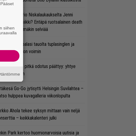
. Pääset
e
ten taipuu Trio Niskalaukaukselta Jenni
rtiaisen musiikki? Entäpä ruotsalainen death
n siihen
tal? Pian tämäkin selviää
uraavalla
ind Channel palasi tauolta tuplasinglen ja
yttävän videon voimin
ezer-fanien pitkä odotus päättyy: yhtye
ulee Suomeen
äytäntömme
täkesä Go-Go jytisytti Helsingin Suvilahtea –
tso hulppea kuvagalleria viikonlopulta
rkko Ahola tekee syksyn mittaan vain neljä
nserttia – keikkakalenteri julki
nkin Park kertoo huomionarvoisia uutisia ja