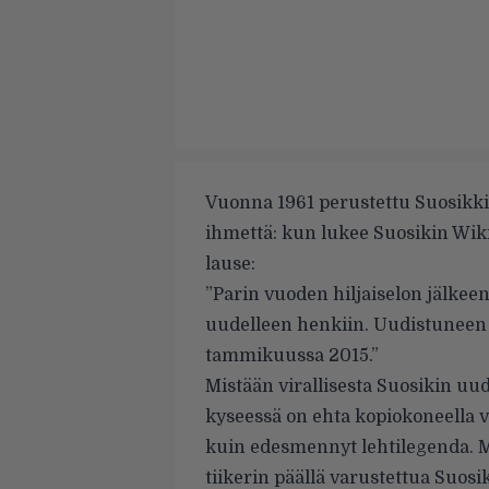
Vuonna 1961 perustettu Suosikki
ihmettä: kun lukee
Suosikin Wiki
lause:
”Parin vuoden hiljaiselon jälkeen
uudelleen henkiin. Uudistuneen
tammikuussa 2015.”
Mistään virallisesta Suosikin uu
kyseessä on ehta kopiokoneella 
kuin edesmennyt lehtilegenda. M
tiikerin päällä varustettua Suos