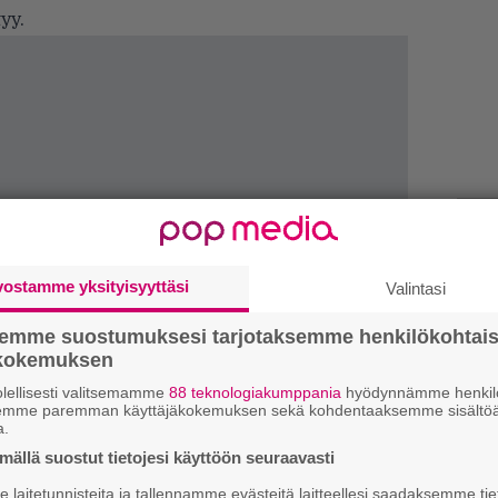
yy.
Ar
su
vostamme yksityisyyttäsi
Valintasi
Se
semme suostumuksesi tarjotaksemme henkilökohtai
ökokemuksen
Ma
uu
lellisesti valitsemamme
88 teknologiakumppania
hyödynnämme henkilö
semme paremman käyttäjäkokemuksen sekä kohdentaaksemme sisältöä
a.
Gu
ällä suostut tietojesi käyttöön seuraavasti
su
laitetunnisteita ja tallennamme evästeitä laitteellesi saadaksemme tie
ko