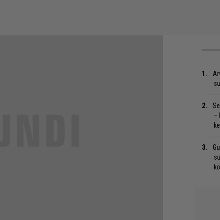
Ar
su
Se
– 
ke
Gu
su
ko