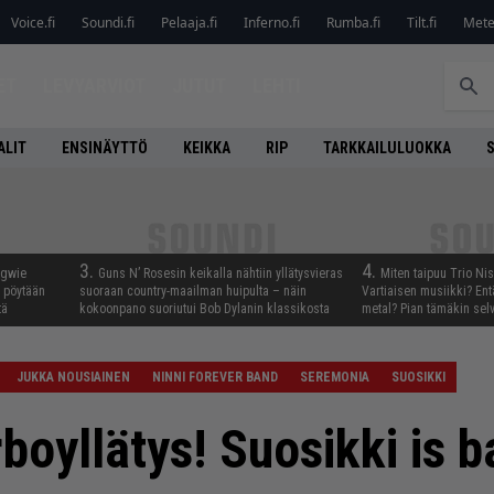
Voice.fi
Soundi.fi
Pelaaja.fi
Inferno.fi
Rumba.fi
Tilt.fi
Metel
ET
LEVYARVIOT
JUTUT
LEHTI
ALIT
ENSINÄYTTÖ
KEIKKA
RIP
TARKKAILULUOKKA
3.
4.
ngwie
Guns N’ Rosesin keikalla nähtiin yllätysvieras
Miten taipuu Trio Ni
ö pöytään
suoraan country-maailman huipulta – näin
Vartiaisen musiikki? En
tä
kokoonpano suoriutui Bob Dylanin klassikosta
metal? Pian tämäkin sel
JUKKA NOUSIAINEN
NINNI FOREVER BAND
SEREMONIA
SUOSIKKI
oyllätys! Suosikki is b