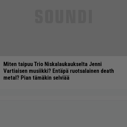
Miten taipuu Trio Niskalaukaukselta Jenni
Vartiaisen musiikki? Entäpä ruotsalainen death
metal? Pian tämäkin selviää