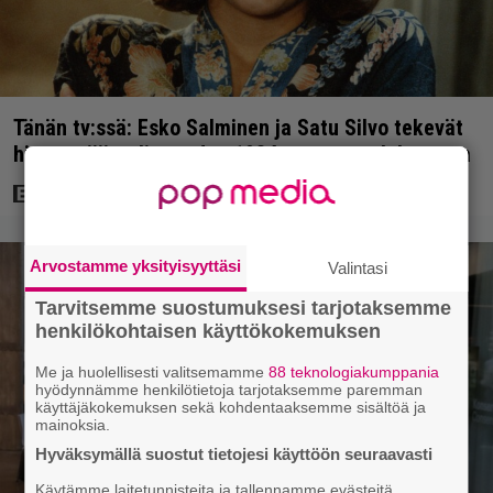
Tänän tv:ssä: Esko Salminen ja Satu Silvo tekevät
hienot pääroolit vuoden 1984 menestyselokuvassa
Arvostamme yksityisyyttäsi
Valintasi
Tarvitsemme suostumuksesi tarjotaksemme
henkilökohtaisen käyttökokemuksen
Me ja huolellisesti valitsemamme
88 teknologiakumppania
hyödynnämme henkilötietoja tarjotaksemme paremman
käyttäjäkokemuksen sekä kohdentaaksemme sisältöä ja
mainoksia.
Hyväksymällä suostut tietojesi käyttöön seuraavasti
Käytämme laitetunnisteita ja tallennamme evästeitä