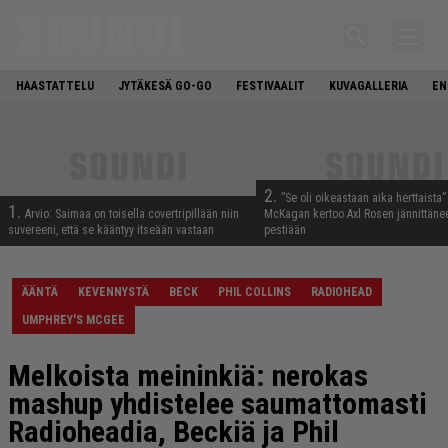
HAASTATTELU
JYTÄKESÄ GO-GO
FESTIVAALIT
KUVAGALLERIA
EN
2.
”Se oli oikeastaan aika herttaista”
1.
Arvio: Saimaa on toisella covertripillään niin
McKagan kertoo Axl Rosen jännittäne
suvereeni, että se kääntyy itseään vastaan
pestiään
ÄÄNTÄ
KEVENNYSTÄ
BECK
PHIL COLLINS
RADIOHEAD
UMPHREY'S MCGEE
Melkoista meininkiä: nerokas
mashup yhdistelee saumattomasti
Radioheadia, Beckiä ja Phil