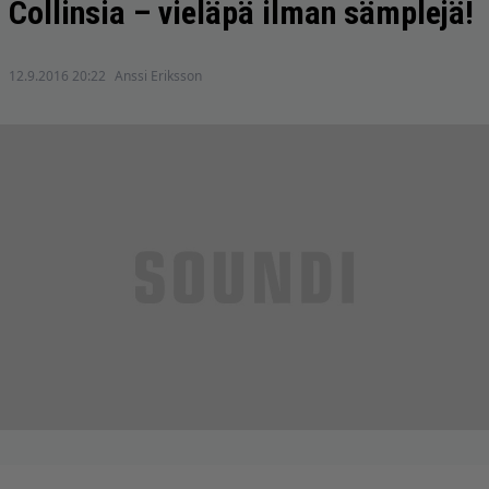
Collinsia – vieläpä ilman sämplejä!
12.9.2016 20:22
Anssi Eriksson