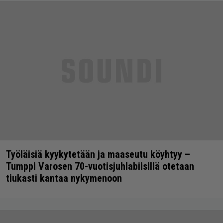
Työläisiä kyykytetään ja maaseutu köyhtyy –
Tumppi Varosen 70-vuotisjuhlabiisillä otetaan
tiukasti kantaa nykymenoon