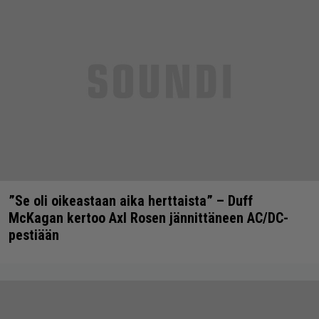
”Se oli oikeastaan aika herttaista” – Duff
McKagan kertoo Axl Rosen jännittäneen AC/DC-
pestiään