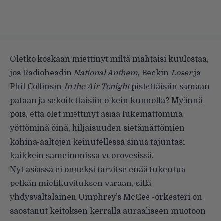
Oletko koskaan miettinyt miltä mahtaisi kuulostaa,
jos Radioheadin
National Anthem
, Beckin
Loser
ja
Phil Collinsin
In the Air Tonight
pistettäisiin samaan
pataan ja sekoitettaisiin oikein kunnolla?
Myönnä
pois, että olet miettinyt asiaa lukemattomina
yöttöminä öinä, hiljaisuuden sietämättömien
kohina-aaltojen keinutellessa sinua tajuntasi
kaikkein sameimmissa vuorovesissä.
Nyt asiassa ei onneksi tarvitse enää tukeutua
pelkän mielikuvituksen varaan, sillä
yhdysvaltalainen Umphrey’s McGee -orkesteri on
saostanut keitoksen kerralla auraaliseen muotoon