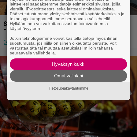
laitteellesi saadaksemme tietoja esimerkiksi sivuista, joilla
vierailit, IP-osoitteestasi sekä laitteesi ominaisuuksista.
Pääset tutustumaan yksityiskohtaisesti käyttötarkoituksiin ja
teknologiakumppaneihimme seuraavalla välilehdellä.
Sara ja Mikko Parikka etsivät uutta kotia –
Hylkääminen voi vaikuttaa sivuston toimivuuteen ja
käytettävyyteen.
”Seuraavaan kotiin tämmöinen”
Jotkin teknologiamme voivat käsitellä tietoja myös ilman
suostumusta, jos niillä on siihen oikeutettu peruste. Voit
vastustaa tätä tai muuttaa asetuksiasi milloin tahansa
seuraavalla välilehdellä.
Hyväksyn kaikki
Omat valintani
Tietosuojakäytäntömme