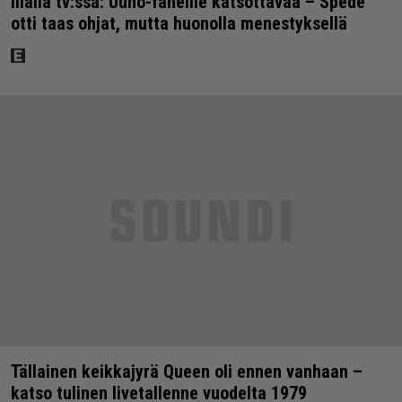
Illalla tv:ssä: Uuno-faneille katsottavaa – Spede
otti taas ohjat, mutta huonolla menestyksellä
Tällainen keikkajyrä Queen oli ennen vanhaan –
katso tulinen livetallenne vuodelta 1979