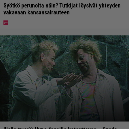
Syötkö perunoita näin? Tutkijat löysivät yhteyden
vakavaan kansansairauteen