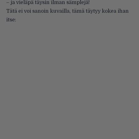
– ja vieläpä täysin ilman sämplejä!
Tätä ei voi sanoin kuvailla, tämä täytyy kokea ihan
itse: